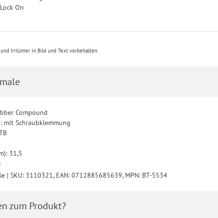
 Lock On
nd Irrtümer in Bild und Text vorbehalten.
male
Rubber Compound
g: mit Schraubklemmung
MTB
4
): 31,5
:
ße | SKU: 3110321, EAN: 0712885685639, MPN: BT-5534
en zum Produkt?