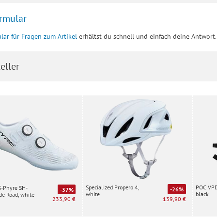
rmular
lar für Fragen zum Artikel
erhältst du schnell und einfach deine Antwort.
eller
Specialized Propero 4,
POC VPD 
S-Phyre SH-
-26%
-37%
white
black
e Road, white
139,90 €
233,90 €