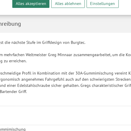
14,90 €
reaming-Inhalten und der Durchführung von statistischer Analyse, Reic
87,20 €/l
Alles akzeptieren
Alles ablehnen
Einstellungen
und nutzungsbasierter Werbung. Informationen zu den einzelnen Funkti
 Speicherdauer finden Sie unter Einstellungen. Diese Einwilligung ist freiwi
e nicht erforderlich und gilt, bis sie widerrufen wird. Sie können Ihre E
hreibung
h für bestimmte Drittanbieter erteilen und jederzeit für die Zukunft wider
st die nächste Stufe im Griffdesign von Burgtec.
m mehrfachen Weltmeister Greg Minnaar zusammengearbeitet, um die Konst
g zu erreichen.
geschmeidige Profil in Kombination mit der 30A-Gummimischung vereint 
ergonomisch angenehmes Fahrgefühl auch auf den schwierigsten Strecken.
nd einer Edelstahlschraube sicher gehalten. Gregs charakteristischer Gr
Bartender Griff.
Gummimischung