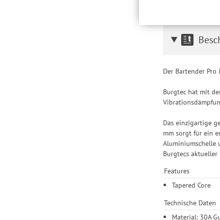
der Einbindung von St
Produktempfehlungen 
Drittanbietern und der
Nutzung unserer Websit
Besc
Einstellungen lediglic
Der Bartender Pro i
Burgtec hat mit de
Vibrationsdämpfun
Das einzigartige 
mm sorgt für ein 
Aluminiumschelle u
Burgtecs aktueller 
Features
Tapered Core
Technische Daten
Material: 30A 