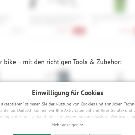
alve -
Cube Acid Schutzblechset 45 -
Muc-Off Bio Degreaser 
0)
28 Zoll / BB-Mount 2.0
ml
3,90 €
29,90 €
12,90 €
-25%
2
 bike – mit den richtigen Tools & Zubehör:
Einwilligung für Cookies
s akzeptieren“ stimmen Sie der Nutzung von Cookies und ähnlichen Techn
arder zu. Dadurch können wir Ihre Aktivitäten anhand Ihrer Geräte- und
nder - 40
Tunap Sports Kettenwachs
Park Tool MWR-17
ermöglicht es uns, anhand ihrer Interessen nutzungsbasierte Werbeanzeigen
Ultimate - 125 ml
Kombischlüssel 17 mm
 Funktionalitäten unserer Website sicherzustellen und stetig zu verbesser
Mehr anzeigen
Ratsche
bieter und Werbepartner weitergegeben. Die Verarbeitung erfolgt aussch
,90 €
10,90 €
-34%
-32%