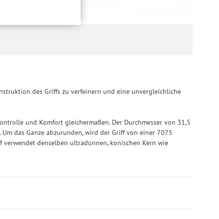
hweitenmessungen,
-43%
10,90 €
onen, den
llig, für die
inwilligung unter
rufen.
ruktion des Griffs zu verfeinern und eine unvergleichliche
Kontrolle und Komfort gleichermaßen. Der Durchmesser von 31,5
 Um das Ganze abzurunden, wird der Griff von einer 7075
iff verwendet denselben ultradünnen, konischen Kern wie