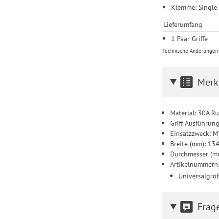
Klemme: Single
Lieferumfang
1 Paar Griffe
Technische Änderungen u
Merk
Material: 30A 
Griff Ausführun
Einsatzzweck: 
Breite (mm): 13
Durchmesser (mm
Artikelnummern
Universalgrö
Frag