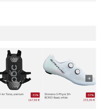
Air Torso, uranium
Shimano S-Phyre SH-
Special
-35%
-37%
RC903 Road, white
white
167,90 €
233,90 €