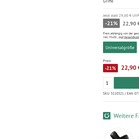
Griffe
Jetzt statt 29,00 € UV
-21%
22,90 
Preis abhängig von der ge
inkl. MwSt., zzgl.
Versandkos
Universalgröße
Preis:
22,90 
-21%
SKU: 3110321 / EAN: 0
Weitere F