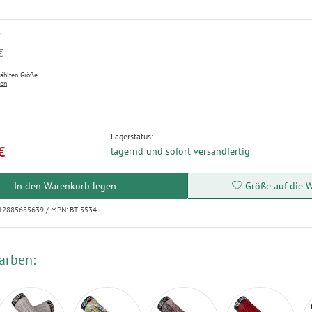
P
€
wählten Größe
ten
Lagerstatus:
€
lagernd und sofort versandfertig
In den Warenkorb legen
Größe auf die W
712885685639 / MPN: BT-5534
arben: