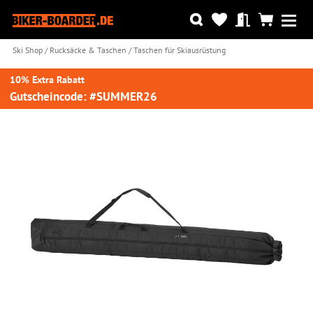
Ski Shop
Rucksäcke & Taschen
Taschen für Skiausrüstung
10% Extra Rabatt
Gutscheincode: #SUMMER26