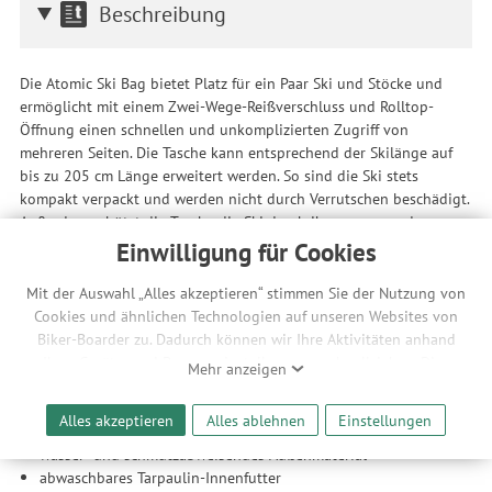
Beschreibung
Die Atomic Ski Bag bietet Platz für ein Paar Ski und Stöcke und
ermöglicht mit einem Zwei-Wege-Reißverschluss und Rolltop-
Öffnung einen schnellen und unkomplizierten Zugriff von
mehreren Seiten. Die Tasche kann entsprechend der Skilänge auf
bis zu 205 cm Länge erweitert werden. So sind die Ski stets
kompakt verpackt und werden nicht durch Verrutschen beschädigt.
Außerdem schützt die Tasche die Ski durch ihr wasser- und
schmutzabweisendes Außenmaterial und einfach zu reinigendes
Einwilligung für Cookies
Tarpaulin-Innenfutter. Die Tasche ist im Bereich der Skibindung
zusätzlich gepolstert und hat eine großzügige Öffnung für den
Mit der Auswahl „Alles akzeptieren“ stimmen Sie der Nutzung von
einfachen Zugriff auf den Inhalt.
Cookies und ähnlichen Technologien auf unseren Websites von
Biker-Boarder zu. Dadurch können wir Ihre Aktivitäten anhand
Features
Ihrer Geräte- und Browsereinstellungen nachvollziehen. Dies
Mehr anzeigen
Platz für ein Paar Ski und Stöcke
ermöglicht es uns, anhand ihrer Interessen nutzungsbasierte
mit Rolltop-Öffnung von der kürzesten Skilänge bis zu 205
Werbeanzeigen für Sie bereitzustellen sowie Funktionalitäten
Alles akzeptieren
Alles ablehnen
Einstellungen
cm erweiterbar
unserer Website sicherzustellen und stetig zu verbessern. Dabei
wasser- und schmutzabweisendes Außenmaterial
werden Ihre Daten auch an Drittanbieter und Werbepartner
abwaschbares Tarpaulin-Innenfutter
weitergegeben. Die Verarbeitung erfolgt ausschließlich zum