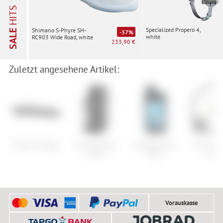
HITS
Specialized Propero 4,
Shimano S-Phyre SH-
SALE
-37%
white
RC903 Wide Road, white
233,90 €
Zuletzt angesehene Artikel:
Atomic Ski Bag
Ortovox Peak
Shimano Bike
Syncros R
Light
Wash
Disc
Vorauskasse