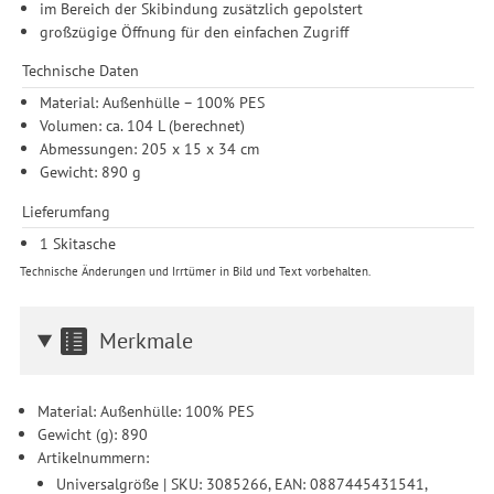
im Bereich der Skibindung zusätzlich gepolstert
Zwecke der Einbindung von Streaming-Inhalten und der
großzügige Öffnung für den einfachen Zugriff
Durchführung von statistischer Analyse, Reichweitenmessungen,
Produktempfehlungen und nutzungsbasierter Werbung.
Technische Daten
Informationen zu den einzelnen Funktionen, den Drittanbietern
und der Speicherdauer finden Sie unter Einstellungen. Diese
Material: Außenhülle – 100% PES
Einwilligung ist freiwillig, für die Nutzung unserer Website nicht
Volumen: ca. 104 L (berechnet)
erforderlich und gilt, bis sie widerrufen wird. Sie können Ihre
Abmessungen: 205 x 15 x 34 cm
Einwilligung unter Einstellungen lediglich für bestimmte
Gewicht: 890 g
Drittanbieter erteilen und jederzeit für die Zukunft widerrufen.
Lieferumfang
1 Skitasche
Technische Änderungen und Irrtümer in Bild und Text vorbehalten.
Merkmale
Material: Außenhülle: 100% PES
Gewicht (g): 890
Artikelnummern:
Universalgröße | SKU: 3085266, EAN: 0887445431541,