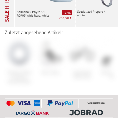
HITS
Specialized Propero 4,
Shimano S-Phyre SH-
SALE
-37%
white
RC903 Wide Road, white
233,90 €
Zuletzt angesehene Artikel:
Shimano Ritzel
Nitro Staxx
Specialized
Atomic Shi
für Nexus
Turbo Levo
MNC
Getriebenaben
Vorauskasse