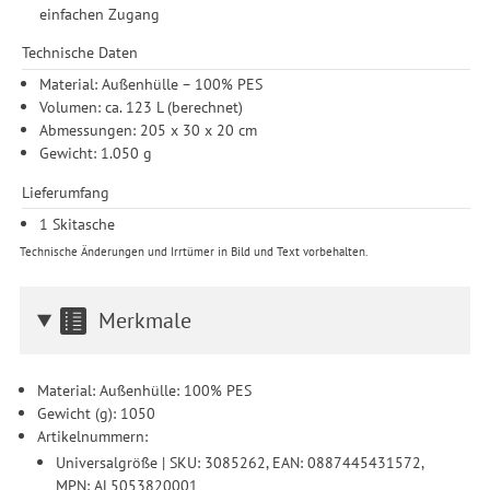
einfachen Zugang
Durchführung von statistischer Analyse, Reichweitenmessungen,
Produktempfehlungen und nutzungsbasierter Werbung.
Technische Daten
Informationen zu den einzelnen Funktionen, den Drittanbietern
Material: Außenhülle – 100% PES
und der Speicherdauer finden Sie unter Einstellungen. Diese
Volumen: ca. 123 L (berechnet)
Einwilligung ist freiwillig, für die Nutzung unserer Website nicht
Abmessungen: 205 x 30 x 20 cm
erforderlich und gilt, bis sie widerrufen wird. Sie können Ihre
Gewicht: 1.050 g
Einwilligung unter Einstellungen lediglich für bestimmte
Drittanbieter erteilen und jederzeit für die Zukunft widerrufen.
Lieferumfang
1 Skitasche
Technische Änderungen und Irrtümer in Bild und Text vorbehalten.
Merkmale
Material: Außenhülle: 100% PES
Gewicht (g): 1050
Artikelnummern:
Universalgröße | SKU: 3085262, EAN: 0887445431572,
MPN: AL5053820001