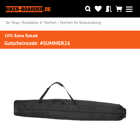
Ski Shop
Rucksäcke & Taschen
Taschen für Skiausrüstung
10% Extra Rabatt
Gutscheincode: #SUMMER26