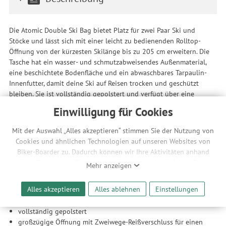
Die Atomic Double Ski Bag bietet Platz für zwei Paar Ski und
Stöcke und lässt sich mit einer leicht zu bedienenden Rolltop-
Öffnung von der kürzesten Skilänge bis zu 205 cm erweitern. Die
Tasche hat ein wasser- und schmutzabweisendes Außenmaterial,
eine beschichtete Bodenfläche und ein abwaschbares Tarpaulin-
Innenfutter, damit deine Ski auf Reisen trocken und geschützt
bleiben. Sie ist vollständig gepolstert und verfügt über eine
großzügige Öffnung mit Zweiwege-Reißverschluss für einen
Einwilligung für Cookies
einfachen Zugang.
Mit der Auswahl „Alles akzeptieren“ stimmen Sie der Nutzung von
Features
Cookies und ähnlichen Technologien auf unseren Websites von
Platz für zwei Paar Ski und Stöcke
Biker-Boarder zu. Dadurch können wir Ihre Aktivitäten anhand
mit Rolltop-Öffnung von der kürzesten Skilänge bis zu 205
Ihrer Geräte- und Browsereinstellungen nachvollziehen. Dies
Mehr anzeigen
cm erweiterbar
ermöglicht es uns, anhand ihrer Interessen nutzungsbasierte
wasser- und schmutzabweisendes Außenmaterial
Werbeanzeigen für Sie bereitzustellen sowie Funktionalitäten
Alles akzeptieren
Alles ablehnen
Einstellungen
beschichtete Bodenfläche
unserer Website sicherzustellen und stetig zu verbessern. Dabei
abwaschbares Tarpaulin-Innenfutter
werden Ihre Daten auch an Drittanbieter und Werbepartner
vollständig gepolstert
weitergegeben. Die Verarbeitung erfolgt ausschließlich zum
großzügige Öffnung mit Zweiwege-Reißverschluss für einen
Zwecke der Einbindung von Streaming-Inhalten und der