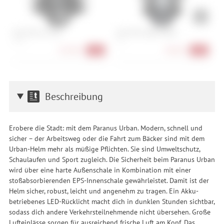
POC VPD Air Torso
POC VPD System Back
F
S, M, L
M, L
M
167,90 €
98,90 €
-35%
-45%
Beschreibung
Erobere die Stadt: mit dem Paranus Urban. Modern, schnell und
sicher – der Arbeitsweg oder die Fahrt zum Bäcker sind mit dem
Urban-Helm mehr als müßige Pflichten. Sie sind Umweltschutz,
Schaulaufen und Sport zugleich. Die Sicherheit beim Paranus Urban
wird über eine harte Außenschale in Kombination mit einer
stoßabsorbierenden EPS-Innenschale gewährleistet. Damit ist der
Helm sicher, robust, leicht und angenehm zu tragen. Ein Akku-
betriebenes LED-Rücklicht macht dich in dunklen Stunden sichtbar,
sodass dich andere Verkehrsteilnehmende nicht übersehen. Große
Lufteinlässe sorgen für ausreichend frische Luft am Kopf. Das