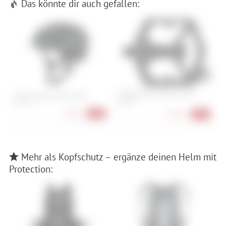
Das könnte dir auch gefallen:
Crankbrothers Stamp 1 Gen 2
F
Alpina Taunus Gravel MIPS
Small
28
52-56 cm
74,90 €
-25%
49,90 €
-17%
Mehr als Kopfschutz – ergänze deinen Helm mit
Protection: