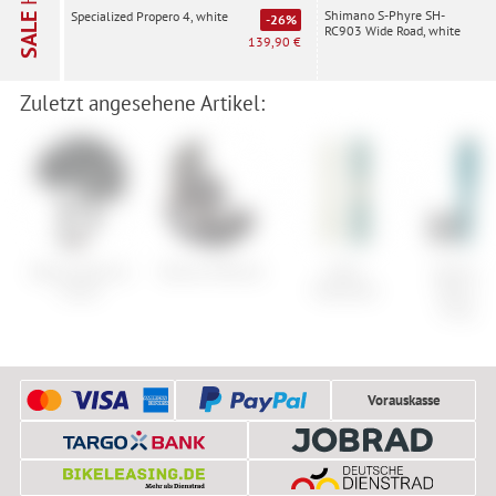
Shimano S-Phyre SH-
Specialized Propero 4, white
SALE
-26%
RC903 Wide Road, white
139,90 €
Zuletzt angesehene Artikel:
Alpina Paranus
Burton Mission
Arbor
Ortovox
Urban
Poparazzi
Rock'n'W
Long Pa
Vorauskasse