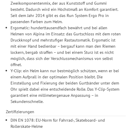
Zweikomponentenmix, der aus Kunststoff und Gummi
besteht. Dadurch wird ein Höchstmaß an Komfort garantiert.
Seit dem Jahr 2014 gibt es das Run System Ergo Pro in
passenden Farben zum Helm.
Ergomatic: hunderttausendfach bewährt und bei allen
Helmen von Alpina im Einsatz: das Gurtschloss mit dem roten
Druckknopf und mehrstufiger Rastautomatik. Ergomatic ist
mit einer Hand bedienbar – bergauf kann man den Riemen
lockern, bergab straffen – und bei einem Sturz ist es nicht
möglich, dass sich der Verschlussmechanismus von selbst
öffnet.
Y-Clip: ein Helm kann nur bestmöglich schützen, wenn er bei
einem Aufprall in der optimalen Position bleibt. Die
Einstellung und Fixierung der beiden Gurtbänder unter dem
Ohr spielt dabei eine entscheidende Rolle. Das Y-Clip-System
garantiert eine millimetergenaue Anpassung – in
Sekundenschnelle.
Zertifizierungen
DIN EN 1078: EU-Norm für Fahrrad-, Skateboard- und
Rollerskate-Helme