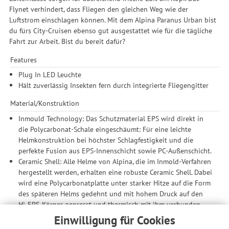
Flynet verhindert, dass Fliegen den gleichen Weg wie der
Luftstrom einschlagen können. Mit dem Alpina Paranus Urban bist
du fürs City-Cruisen ebenso gut ausgestattet wie für die tägliche
Fahrt zur Arbeit. Bist du bereit dafür?
Features
Plug In LED Leuchte
Hält zuverlässig Insekten fern durch integrierte Fliegengitter
Material/Konstruktion
Inmould Technology: Das Schutzmaterial EPS wird direkt in
die Polycarbonat-Schale eingeschäumt: Für eine leichte
Helmkonstruktion bei höchster Schlagfestigkeit und die
perfekte Fusion aus EPS-Innenschicht sowie PC-Außenschicht.
Ceramic Shell: Alle Helme von Alpina, die im Inmold-Verfahren
hergestellt werden, erhalten eine robuste Ceramic Shell. Dabei
wird eine Polycarbonatplatte unter starker Hitze auf die Form
des späteren Helms gedehnt und mit hohem Druck auf den
Hi-EPS-Körper gepresst und thermisch mit ihm verbunden.
Die Ceramic Shell zeichnet sich gleich durch mehrere
Einwilligung für Cookies
Qualitäten aus: Sie ist bruch- und kratzfest, UV-stabil sowie