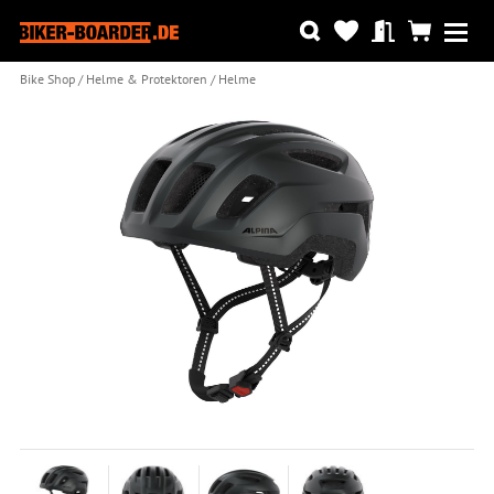
Bike Shop
Helme & Protektoren
Helme