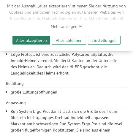
antistatisch.
Mit der Auswahl „Alles akzeptieren“ stimmen Sie der Nutzung von
Hi-EPS: die Innenschale aller Helme von Alpina besteht aus
Cookies und ähnlichen Technologien auf unseren Websites von
Hi-EPS (High Expanded Polystyrol). Das Material hat
Biker-Boarder zu. Dadurch können wir Ihre Aktivitäten anhand
mikroskopisch kleine Luftkammern, welche die Kräfte
Ihrer Geräte- und Browsereinstellungen nachvollziehen. Dies
Mehr anzeigen
absorbieren, die bei einem Aufprall auf den Helm einwirken.
ermöglicht es uns, anhand ihrer Interessen nutzungsbasierte
Hi-EPS sorgt für eine optimale Schutzwirkung und ermöglicht
Werbeanzeigen für Sie bereitzustellen sowie Funktionalitäten
Alles akzeptieren
Alles ablehnen
Einstellungen
gleichzeitig extradünne Wandstärken sowie schmale
unserer Website sicherzustellen und stetig zu verbessern. Dabei
Helmformen.
werden Ihre Daten auch an Drittanbieter und Werbepartner
Edge Protect: ist eine zusätzliche Polycarbonatplatte, die
weitergegeben. Die Verarbeitung erfolgt ausschließlich zum
Inmold-Helme veredelt. Sie deckt Kanten an der Unterseite
Zwecke der Einbindung von Streaming-Inhalten und der
des Helms ab. Dadurch wird das Hi-EPS geschont, die
Durchführung von statistischer Analyse, Reichweitenmessungen,
Langlebigkeit des Helms erhöht.
Produktempfehlungen und nutzungsbasierter Werbung.
Informationen zu den einzelnen Funktionen, den Drittanbietern
Belüftung
und der Speicherdauer finden Sie unter Einstellungen. Diese
große Lüftungsöffnungen
Einwilligung ist freiwillig, für die Nutzung unserer Website nicht
erforderlich und gilt, bis sie widerrufen wird. Sie können Ihre
Anpassung
Einwilligung unter Einstellungen lediglich für bestimmte
Run System Ergo Pro: damit lässt sich die Größe des Helms
Drittanbieter erteilen und jederzeit für die Zukunft widerrufen.
über ein leichtgängiges Drehrad individuell anpassen.
Markant am hochwertigen Run System Ergo Pro sind die zwei
großen flügelförmigen Kopfstützen. Sie sind aus einem