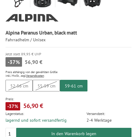
Alpina Paranus Urban, black matt
Fahrradhelm / Unisex
Jetzt statt 89,95 € UVP
-37%
56,90 €
Preis abhängig von der gewählten Größe
inkl. MwSt., zzgl.
Versandkosten
52-56 cm
55-59 cm
59-61 cm
Preis:
56,90 €
-37%
Lagerstatus:
Versandzeit:
lagernd und sofort versandfertig
2-4 Werktage
In den Warenkorb legen