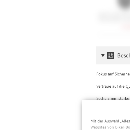
Garmin Varia RTL
Fahrradradar mit 
174,
Besc
Fokus auf Sicherhei
Vertraue auf die Q
Sechs 5 mm starke 
6000K. Die Idee ist
Hierbei handelt es 
Mit der Auswahl „Alle
Hergestellt aus sp
Websites von Biker-Bo
Zylinder für beson