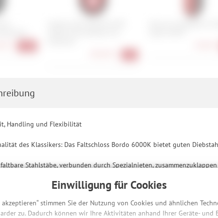
516
Garmin Varia RearVue 820
Syncros Campbell D iL 
Rücklicht
StVZO Fahrradradar mit
Light StVZO
Rücklicht
90 €
49,90 €
-13%
284,90 €
-5%
hreibung
t, Handling und Flexibilität
ualität des Klassikers: Das Faltschloss Bordo 6000K bietet guten Diebsta
faltbare Stahlstäbe, verbunden durch Spezialnieten, zusammenzuklappen wi
 nicht neu, die Schlösser der Bordo Familie von Abus sind mittlerweile ec
Einwilligung für Cookies
sich um eine Variante, die sich durch einen Schlüssel öffnen lässt. Darau
s akzeptieren“ stimmen Sie der Nutzung von Cookies und ähnlichen Techn
eziell gehärtetem Stahl bieten die Stäbe und das Gehäuse eine hohe Wide
arder zu. Dadurch können wir Ihre Aktivitäten anhand Ihrer Geräte- und
ders hohen Schutz, z. B. vor Picking. Ein weicher und zugleich widersta