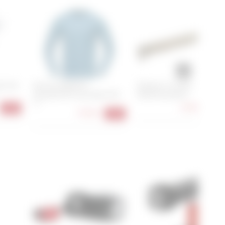
k-Link
Norrona falketind
Shimano TL-CN42
equaliserUll Long Sleeve M's
Kettenmesslehre
XL
19,90 €
-26%
-23
73,90 €
-25%