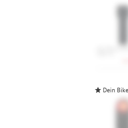
Abus Bordo 6000
Halter SH
79,
Dein Bike 