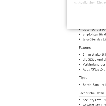
nachvollziehen. Dies 
gegeben. Außerdem 
bereitzustellen sowie
Daten auch an Drittan
Hier als Twinset (
der Einbindung von St
Einsatz und Anwe
Produktempfehlungen 
Drittanbietern und der
guter Schutz be
Nutzung unserer Websit
empfohlen für d
Einstellungen lediglic
je größer das L
Features
5 mm starke St
die Stäbe und d
Verbindung der 
Abus XPlus Zyli
Tipps
Bordo-Familie: 
Technische Daten
Security Level B
Gewicht (g): 1.2