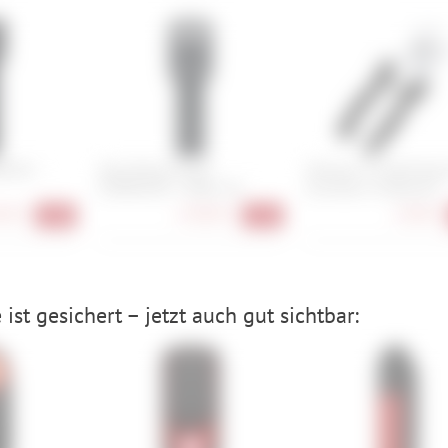
K/90 +
Abus Bordo Granit
Shimano TL-CN10 Quic
6500KA/90 + Halter SH
Connector & Remover
90 €
178,90 €
27,90 €
-20%
-22%
ist gesichert – jetzt auch gut sichtbar: