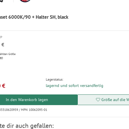
set 6000K/90 + Halter SH, black
VP
 €
wählten Größe
ten
Lagerstatus:
 €
lagernd und sofort versandfertig
In den Warenkorb legen
Größe auf die W
003318620959 / MPN: 10062095-01
e dir auch gefallen: