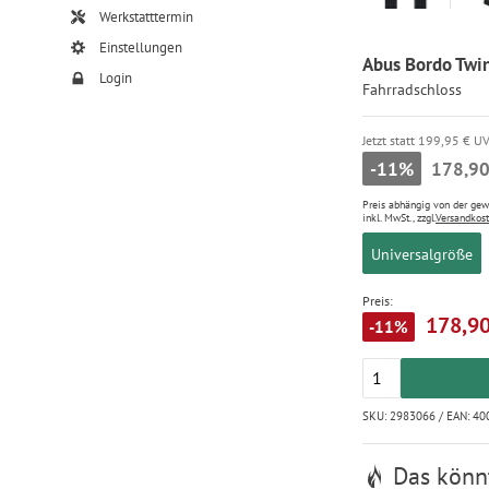
Werkstatttermin
Einstellungen
Abus Bordo Twin
Login
Fahrradschloss
Jetzt statt 199,95 € U
-11%
178,90
Preis abhängig von der ge
inkl. MwSt., zzgl.
Versandkos
Universalgröße
Preis:
178,90
-11%
SKU: 2983066 / EAN: 4
Das könnt