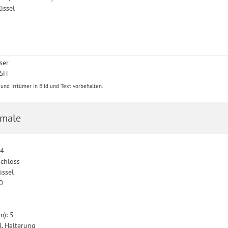
üssel
0
ser
 SH
nd Irrtümer in Bild und Text vorbehalten.
male
14
schloss
üssel
10
m): 5
l. Halterung