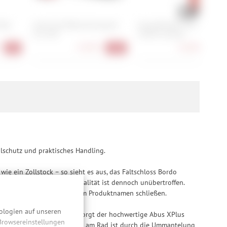
Rear
Cube Acid Beleuchtungsset
Knog Blinder 120 + Cobber
Pro 100
StVZO LichtSet
52,90 €
118,90 €
-9%
-24%
-21
hlschutz und praktisches Handling.
e ein Zollstock – so sieht es aus, das Faltschloss Bordo
hte Klassiker, ihre Funktionalität ist dennoch unübertroffen.
f lässt auch das K für „Key“ im Produktnamen schließen.
ologien auf unseren
rstandskraft. Gleichzeitig sorgt der hochwertige Abus XPlus
 Browsereinstellungen
ndfähigen Schutz vor Kratzern am Rad ist durch die Ummantelung