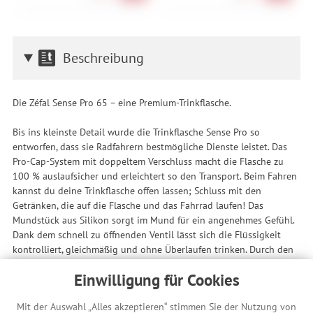
Beschreibung
Die Zéfal Sense Pro 65 – eine Premium-Trinkflasche.
Bis ins kleinste Detail wurde die Trinkflasche Sense Pro so
entworfen, dass sie Radfahrern bestmögliche Dienste leistet. Das
Pro-Cap-System mit doppeltem Verschluss macht die Flasche zu
100 % auslaufsicher und erleichtert so den Transport. Beim Fahren
kannst du deine Trinkflasche offen lassen; Schluss mit den
Getränken, die auf die Flasche und das Fahrrad laufen! Das
Mundstück aus Silikon sorgt im Mund für ein angenehmes Gefühl.
Dank dem schnell zu öffnenden Ventil lässt sich die Flüssigkeit
kontrolliert, gleichmäßig und ohne Überlaufen trinken. Durch den
Deckel-Aufsatz lässt sich die Flasche gut greifen. Genau wie die
Einwilligung für Cookies
Trinkflaschen Sense und Shark wird sie aus dem leichten,
besonders weichen und geruchlosen Polypropylen gefertigt, das
Mit der Auswahl „Alles akzeptieren“ stimmen Sie der Nutzung von
dein Getränk rein hält.