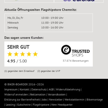
Aktuelle Öffnungszeiten Flagshipstore Chemnitz:
Mo, Di, Do, Fr
10:00 - 19:00 Uhr
Mittwoch
11:00 - 19:00 Uhr
Samstag
10:00 - 16:00 Uhr
Das sagen unsere Kunden:
SEHR GUT
4.95
/ 5.00
37.874 Bewertungen
(1)
gegenüber dem Einzelkauf
(2)
gegenüber der UVP
© BIKER-BOARDER 2016–2026
Impressum
|
Kontakt
|
Datenschutz
|
AGB
|
Widerrufsbelehrung
|
Widerruf anmelden
|
Reklamation
|
Versandkosten
|
Erklärung zur Barrierefreiheit
|
Jobs
|
Newsletter
|
Werkstatttermin
|
Bikemontage
|
Leasing
|
Gutscheine
|
Flagshipstore
|
New Headquarter