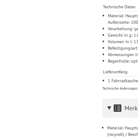
Technische Daten
Material: Haupt
Außenseite: 100
Verarbeitung: g
Gewicht in g: 1
Volumen in l: 1
Befestigungsart
Abmessungen in 
Regenhülle: opt
Lieferumfang
1 Fahrradtasch
Technische Änderungen u
Merk
Material: Haupt
(recycelt) / Be