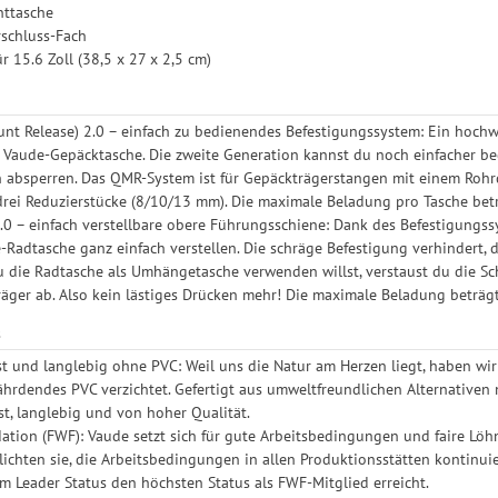
nttasche
rschluss-Fach
r 15.6 Zoll (38,5 x 27 x 2,5 cm)
t Release) 2.0 – einfach zu bedienendes Befestigungssystem: Ein hochwe
 Vaude-Gepäcktasche. Die zweite Generation kannst du noch einfacher b
 absperren. Das QMR-System ist für Gepäckträgerstangen mit einem Rohr
drei Reduzierstücke (8/10/13 mm). Die maximale Beladung pro Tasche betr
.0 – einfach verstellbare obere Führungsschiene: Dank des Befestigungs
-Radtasche ganz einfach verstellen. Die schräge Befestigung verhindert,
u die Radtasche als Umhängetasche verwenden willst, verstaust du die Sc
äger ab. Also kein lästiges Drücken mehr! Die maximale Beladung beträgt
s
st und langlebig ohne PVC: Weil uns die Natur am Herzen liegt, haben wi
hrdendes PVC verzichtet. Gefertigt aus umweltfreundlichen Alternativen 
t, langlebig und von hoher Qualität.
ation (FWF): Vaude setzt sich für gute Arbeitsbedingungen und faire Löhne
lichten sie, die Arbeitsbedingungen in allen Produktionsstätten kontinuie
m Leader Status den höchsten Status als FWF-Mitglied erreicht.