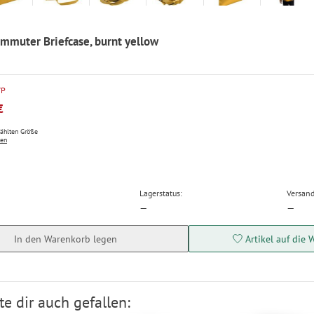
mmuter Briefcase, burnt yellow
VP
€
wählten Größe
ten
Lagerstatus:
Versand
—
—
In den Warenkorb legen
Artikel auf die 
e dir auch gefallen: