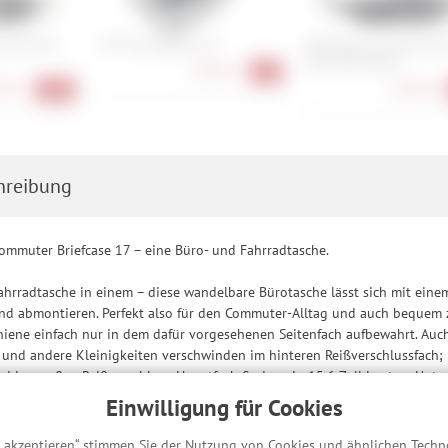
 Jack the
i:SY Frontträger 2.0
Wholegrain Cycles Jack
Bike Rack Black
93,90 €
-6%
90 €
68,90 €
-23%
hreibung
ommuter Briefcase 17 – eine Büro- und Fahrradtasche.
hrradtasche in einem – diese wandelbare Bürotasche lässt sich mit eine
und abmontieren. Perfekt also für den Commuter-Alltag und auch bequem 
chiene einfach nur in dem dafür vorgesehenen Seitenfach aufbewahrt. Auc
und andere Kleinigkeiten verschwinden im hinteren Reißverschlussfach;
d im großen Reißverschluss-Hauptfach finden ein 15.6 Zoll Laptop, Unter
schenhalter hält das Getränk kippsicher an Ort und Stelle und weitere Ord
Einwilligung für Cookies
s akzeptieren“ stimmen Sie der Nutzung von Cookies und ähnlichen Techn