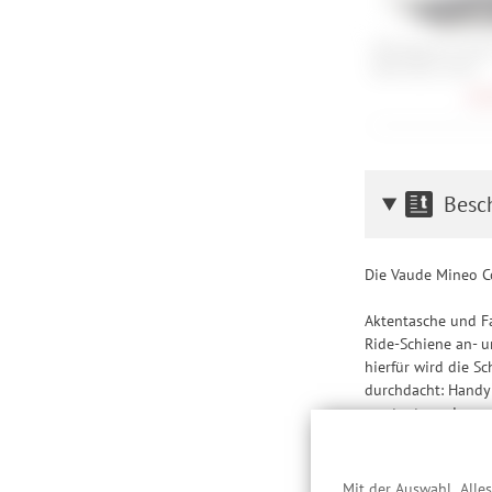
Wholegrain Cycles
Bike Rack Silver
68,
Besc
Die Vaude Mineo C
Aktentasche und Fa
Ride-Schiene an- 
hierfür wird die S
durchdacht: Handy 
verstaut werden un
innenliegender Fla
Auffindbarkeit.
Mit der Auswahl „Alle