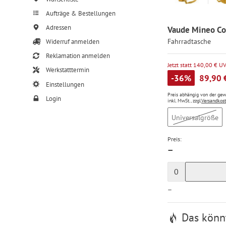
Aufträge & Bestellungen
Adressen
Vaude Mineo Co
Fahrradtasche
Widerruf anmelden
Reklamation anmelden
Jetzt statt 140,00 € U
Werkstatttermin
-36%
89,90 
Einstellungen
Preis abhängig von der ge
Login
inkl. MwSt., zzgl.
Versandkos
Universalgröße
Preis:
—
0
—
Das könnt