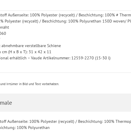
stoff Außenseite: 100% Polyester (recycelt) / Beschichtung: 100% # Ther
% Polyester (recycelt) / Beschichtung: 100% Polyurethan 150D woven/ P
enäht
.060
7
: abnehmbare verstellbare Schiene
cm (H x B x T): 31 x 42 x 11
ional erhältlich – Vaude Artikelnummer: 12559-2270 (15-30 l)
e
nd Irrtümer in Bild und Text vorbehalten.
male
stoff Außenseite: 100% Polyester (recycelt) / Beschichtung: 100% Thermop
schichtung: 100% Polyurethan