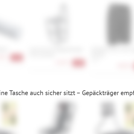
React
Cube Acid Frontgepäckträger
ION Bike Shorts Tech 
Fork Lowrider
Women
90 €
-11%
XS, S
32,90 €
-18%
48,90 €
ne Tasche auch sicher sitzt – Gepäckträger emp