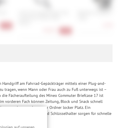
 the
Cube Acid Gepäckträger Full
Blackburn Outpost Cargo
Suspension RILink Axle
Cage
Mount
21,90 €
-23%
-27
84,90 €
-15%
m Handgriff am Fahrrad-Gepäckträger mittels einer Plug-and-
zu tragen, wenn Mann oder Frau auch zu Fuß unterwegs ist –
h die Fächeraufteilung des Mineo Commuter Briefcase 17 ist
 im vorderen Fach können Zeitung, Block und Snack schnell
lagen und sogar ein ganzer Ordner locker Platz. Ein
nungshelfer wie Stifte- und Schlüsselhalter sorgen für schnelle
ologien auf unseren