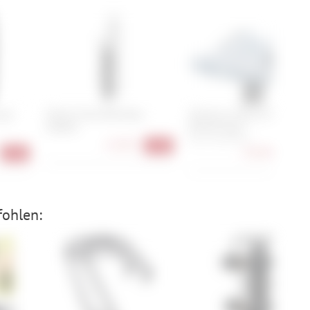
Logo
Fidlock Twist Bike Base
Shimano S-Phyre SH-RC903
Adapter
Women Road
36, 37, 38, 40, 41
11,90 €
-21%
243,90 €
-51%
-34
fohlen: