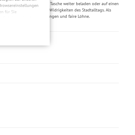
tigungsschlaufen) kann die Tasche weiter beladen oder auf einen
 Browsereinstellungen
tzabweisend und trotzt den Widrigkeiten des Stadtalltags. Als
 für Sie
de für faire Arbeitsbedingungen und faire Löhne.
n. Dabei werden Ihre
ließlich zum Zwecke
hweitenmessungen,
onen, den
llig, für die
inwilligung unter
rufen.