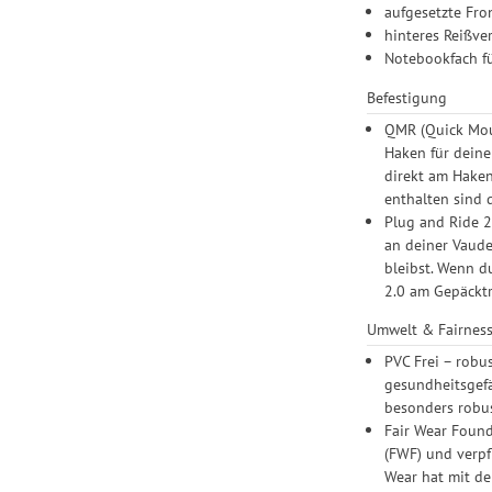
aufgesetzte Fro
hinteres Reißve
Notebookfach fü
Befestigung
QMR (Quick Moun
Haken für deine
direkt am Haken
enthalten sind 
Plug and Ride 2
an deiner Vaude
bleibst. Wenn d
2.0 am Gepäcktr
Umwelt & Fairnes
PVC Frei – robu
gesundheitsgefä
besonders robus
Fair Wear Found
(FWF) und verpf
Wear hat mit de