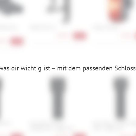
halterung
Zéfal Pulse Z2
Sigma Infinity
10,90 €
17,90 €
-16%
90 €
-10%
was dir wichtig ist – mit dem passenden Schloss
K/90 +
Abus Bordo Granit
Abus Bordo Combo 60
6500K/120 + Halter SH
LED + Halter SH