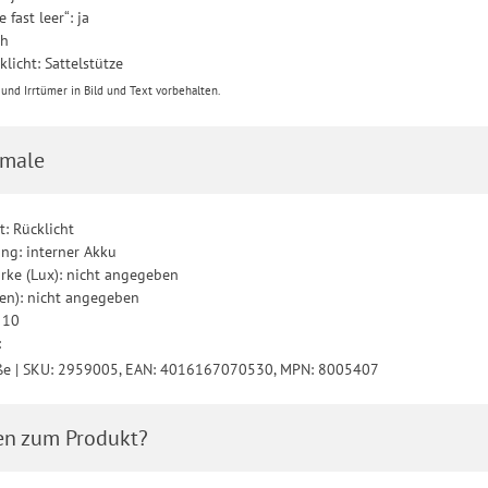
 fast leer“: ja
 h
licht: Sattelstütze
nd Irrtümer in Bild und Text vorbehalten.
male
: Rücklicht
ng: interner Akku
rke (Lux): nicht angegeben
en): nicht angegeben
 10
:
ße | SKU: 2959005, EAN: 4016167070530, MPN: 8005407
en zum Produkt?