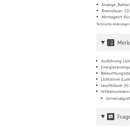
Anzeige „Batterie
Brenndauer: 10
Montageort Rück
Technische Änderungen u
Merk
Ausführung Licht
Energieversorgu
Beleuchtungsstä
Lichtstrom (Lum
Leuchtdauer (h):
Artikelnummern
Universalgrö
Frag