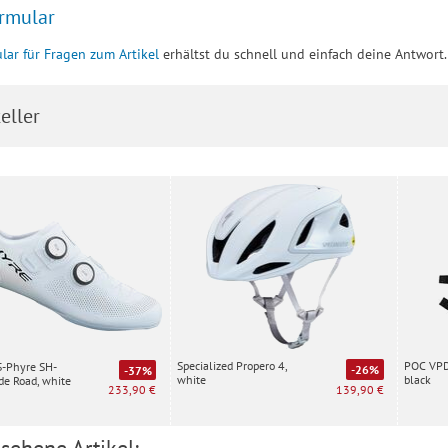
rmular
lar für Fragen zum Artikel
erhältst du schnell und einfach deine Antwort.
eller
Specialized Propero 4,
POC VPD 
S-Phyre SH-
-26%
-37%
white
black
e Road, white
139,90 €
233,90 €
sehene Artikel: