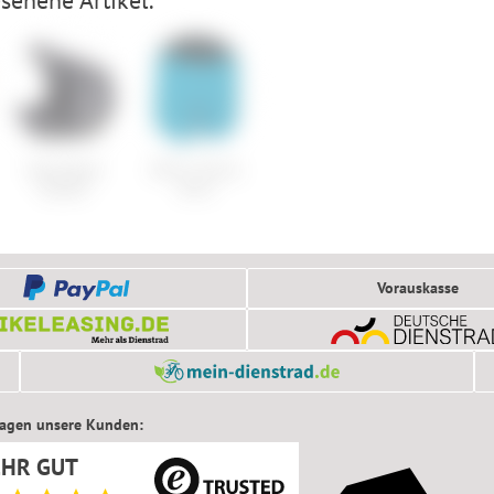
Specialized
ION In-Shorts
Gambit
Short
Vorauskasse
sagen unsere Kunden:
EHR GUT