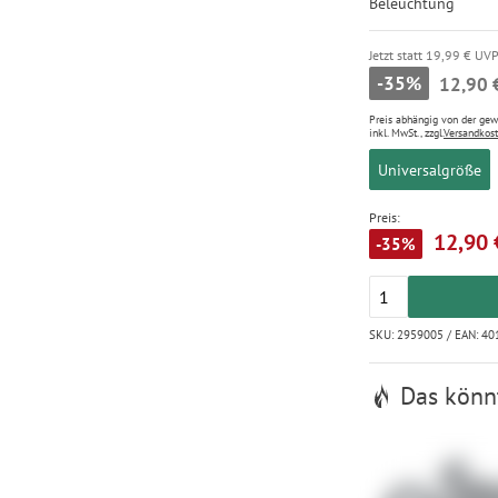
Beleuchtung
Jetzt statt 19,99 € UV
-35%
12,90 
Preis abhängig von der ge
inkl. MwSt., zzgl.
Versandkos
Universalgröße
Preis:
12,90 
-35%
SKU: 2959005 / EAN: 4
Das könnt