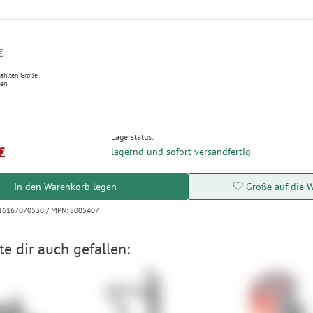
P
€
wählten Größe
ten
Lagerstatus:
€
lagernd und sofort versandfertig
In den Warenkorb legen
Größe auf die W
016167070530 / MPN: 8005407
e dir auch gefallen: