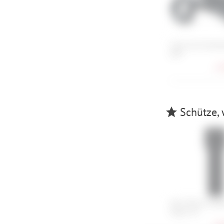
Cube Acid Handy
HPP
17,
Schütze, 
Abus Bordo 6000
Halter SH