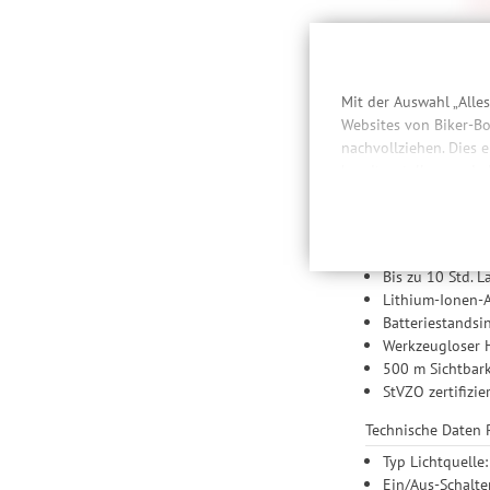
79,
Besc
Mit der Auswahl „Alle
Websites von Biker-Bo
nachvollziehen. Dies 
Die Optik der LS 7
bereitzustellen sowie
die schlanke und k
Daten auch an Drittan
der Einbindung von St
Features Rücklicht
Produktempfehlungen 
USB-Ladebuchs
Drittanbietern und der
Bis zu 10 Std. L
Nutzung unserer Websit
Lithium-Ionen-
Einstellungen lediglic
Batteriestandsi
Werkzeugloser 
500 m Sichtbark
StVZO zertifizie
Technische Daten 
Typ Lichtquelle
Ein/Aus-Schalter