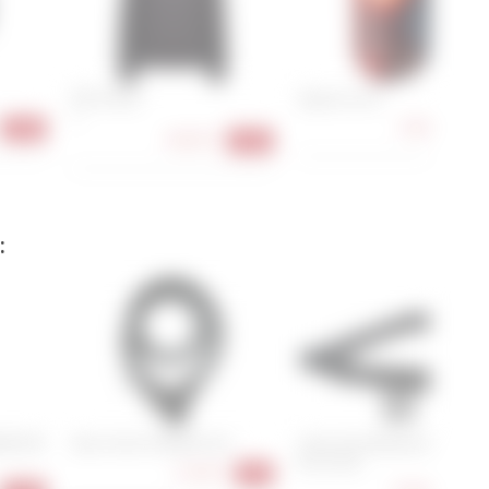
POC Hood
Sigma Curve
S
9,90 €
-18%
-17
48,90 €
-51%
:
00C/90
Abus Yarnit 4004K/110
Cube Acid Kettenschloss Sol
Pro K120
72,90 €
-9%