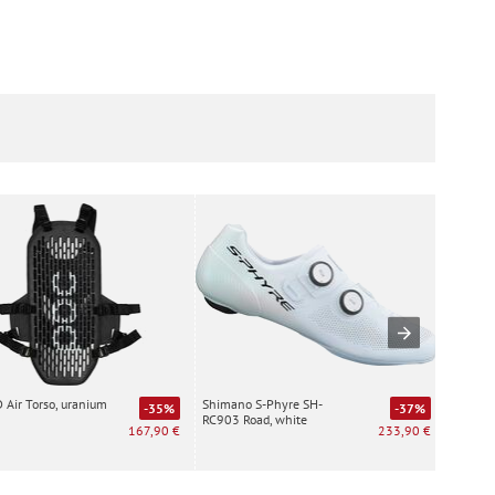
Air Torso, uranium
Shimano S-Phyre SH-
Special
-35%
-37%
RC903 Road, white
white
167,90 €
233,90 €