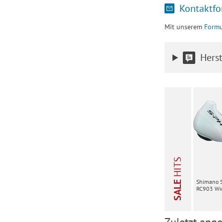
Kontaktfo
Mit unserem
Formu
Herst
HITS
Shimano 
SALE
RC903 Wid
Zuletzt ange