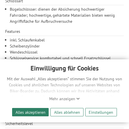
Schlossart
Bügelschlösser: dienen der Absicherung hochwertiger
Fahrräder; hochwertige, gehärtete Materialien bieten wenig
Angriffsfläche für Aufbruchversuche
Features
inkl. Schlaufenkabel
Scheibenzylinder
Wendeschlüssel
Schlüsselservice: komfortabel und schnell Ersatzschlüssel
bestellen; einfach per Bestellformular auf der Trelock-Website;
Einwilligung für Cookies
Schlüsselcode notwendig (nur auf dem Schlüssel vermerkt)
Staubschutzkappe
Mit der Auswahl „Alles akzeptieren“ stimmen Sie der Nutzung von
Cookies und ähnlichen Technologien auf unseren Websites von
Material
Biker-Boarder zu. Dadurch können wir Ihre Aktivitäten anhand
gehärteter Stahl
Ihrer Geräte- und Browsereinstellungen nachvollziehen. Dies
Mehr anzeigen
ermöglicht es uns, anhand ihrer Interessen nutzungsbasierte
Halterung
Werbeanzeigen für Sie bereitzustellen sowie Funktionalitäten
Alles akzeptieren
Alles ablehnen
Einstellungen
inkl. ZB 401 Halter
unserer Website sicherzustellen und stetig zu verbessern. Dabei
werden Ihre Daten auch an Drittanbieter und Werbepartner
Sicherheitslevel
weitergegeben. Die Verarbeitung erfolgt ausschließlich zum