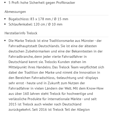
5 Profi: hohe Sicherheit gegen Profiknacker
Zwecke der Einbindung von Streaming-Inhalten und der
Durchführung von statistischer Analyse, Reichweitenmessungen,
Abmessungen
Produktempfehlungen und nutzungsbasierter Werbung.
Bügelschloss: 83 x 178 mm / Ø 15 mm
Informationen zu den einzelnen Funktionen, den Drittanbietern
Schlaufenkabel: 120 cm / Ø 10 mm
und der Speicherdauer finden Sie unter Einstellungen. Diese
Einwilligung ist freiwillig, für die Nutzung unserer Website nicht
Herstellerinfo Trelock
erforderlich und gilt, bis sie widerrufen wird. Sie können Ihre
Die Marke Trelock ist eine Traditionsmarke aus Münster - der
Einwilligung unter Einstellungen lediglich für bestimmte
Fahrradhauptstadt Deutschlands. Sie ist eine der ältesten
Drittanbieter erteilen und jederzeit für die Zukunft widerrufen.
deutschen Zubehörmarken und eine der Bekanntesten in der
Fahrradbranche, denn jeder vierte Fahrradfahrer in
Deutschland kennt sie. Trelocks Kunden stehen im
Mittelpunkt ihres Handelns. Das Trelock Team verpflichtet sich
dabei der Tradition der Marke und nimmt die Innovation in
den Bereichen Fahrradschloss, -beleuchtung und -displays
sehr ernst - heute und in Zukunft zum Nutzen der
Fahrradfahrer in vielen Ländern der Welt. Mit dem Know-How
aus über 160 Jahren steht Trelock für hochwertige und
verlässliche Produkte für internationale Märkte - und seit
2015 ist Trelock auch wieder nach Deutschland
zurückgekehrt. Seit 2016 ist Trelock Teil der Allegion