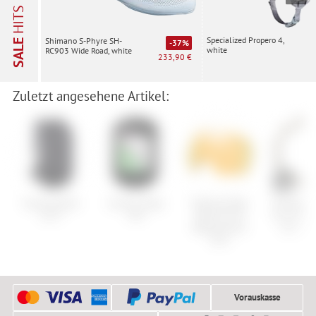
HITS
Specialized Propero 4,
Shimano S-Phyre SH-
SALE
-37%
white
RC903 Wide Road, white
233,90 €
Zuletzt angesehene Artikel:
Vaude Splash
Garmin Edge
Oakley Flight
Shimano R
20+5
540
Deck Pro M
für CS-H
Replacement
10 / 11
Lens
Vorauskasse