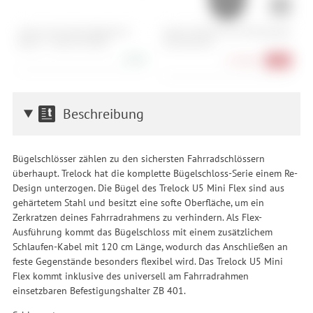
Cube Acid Frontlichtkabel für
Garmin Varia RTL516 Fahrradradar
G
Bosch - 1.400 mm BES2
mit Rücklicht
F
9,90 €
174,90 €
-13%
Beschreibung
Bügelschlösser zählen zu den sichersten Fahrradschlössern
überhaupt. Trelock hat die komplette Bügelschloss-Serie einem Re-
Design unterzogen. Die Bügel des Trelock U5 Mini Flex sind aus
gehärtetem Stahl und besitzt eine softe Oberfläche, um ein
Zerkratzen deines Fahrradrahmens zu verhindern. Als Flex-
Ausführung kommt das Bügelschloss mit einem zusätzlichem
Schlaufen-Kabel mit 120 cm Länge, wodurch das Anschließen an
feste Gegenstände besonders flexibel wird. Das Trelock U5 Mini
Flex kommt inklusive des universell am Fahrradrahmen
einsetzbaren Befestigungshalter ZB 401.