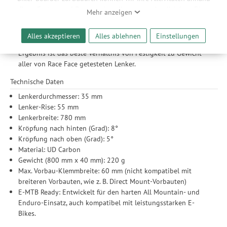
Ihrer Geräte- und Browsereinstellungen nachvollziehen. Dies
Überzeugende Zahlen: Fast 100 einzelne Stücke in
Mehr anzeigen
ermöglicht es uns, anhand ihrer Interessen nutzungsbasierte
Handarbeit platzierte Carbonfasern wurden mit einem
Werbeanzeigen für Sie bereitzustellen sowie Funktionalitäten
gehärteten Epoxidharz verbunden, wobei für jede
Alles akzeptieren
Alles ablehnen
Einstellungen
unserer Website sicherzustellen und stetig zu verbessern. Dabei
Lenkervariante ein spezifisches Layup gewählt wurde. Das
werden Ihre Daten auch an Drittanbieter und Werbepartner
Ergebnis ist das beste Verhältnis von Festigkeit zu Gewicht
weitergegeben. Die Verarbeitung erfolgt ausschließlich zum
aller von Race Face getesteten Lenker.
Zwecke der Einbindung von Streaming-Inhalten und der
Technische Daten
Durchführung von statistischer Analyse, Reichweitenmessungen,
Produktempfehlungen und nutzungsbasierter Werbung.
Lenkerdurchmesser: 35 mm
Informationen zu den einzelnen Funktionen, den Drittanbietern
Lenker-Rise: 55 mm
und der Speicherdauer finden Sie unter Einstellungen. Diese
Lenkerbreite: 780 mm
Einwilligung ist freiwillig, für die Nutzung unserer Website nicht
Kröpfung nach hinten (Grad): 8°
erforderlich und gilt, bis sie widerrufen wird. Sie können Ihre
Kröpfung nach oben (Grad): 5°
Einwilligung unter Einstellungen lediglich für bestimmte
Material: UD Carbon
Drittanbieter erteilen und jederzeit für die Zukunft widerrufen.
Gewicht (800 mm x 40 mm): 220 g
Max. Vorbau-Klemmbreite: 60 mm (nicht kompatibel mit
breiteren Vorbauten, wie z. B. Direct Mount-Vorbauten)
E-MTB Ready: Entwickelt für den harten All Mountain- und
Enduro-Einsatz, auch kompatibel mit leistungsstarken E-
Bikes.