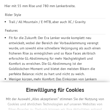
Hier mit 55 mm Rise und 780 mm Lenkerbreite.
Rider Style
Trail / All Mountain / E-MTB, aber auch XC / Gravity
Features
Fit für die Zukunft: Der Era Lenker wurde komplett neu
entwickelt, wobei der Bereich der Vorbauklemmung verengt
wurde, um sowohl eine schnellere Verjüngung als auch einen
früheren Rise zu ermöglichen und so Race Faces akribisch
erforschte GL-Abstimmung für mehr Nachgiebigkeit und
Komfort zu erreichen. Die GL-Abstimmung ist der
Goldlöckchen-Moment und bietet den meisten Bikern die
perfekte Balance: nicht zu hart und nicht zu weich.
Weniger kürzen, mehr Komfort: Das Einkürzen von Lenkern
sorgt für eine höhere Steifigkeit und letztendlich für weniger
Einwilligung für Cookies
Komfort. Anstatt nur eine einzige Version mit 800 mm Länge
zu fertigen und von den Bikern zu erwarten, dass sie diesen
Mit der Auswahl „Alles akzeptieren“ stimmen Sie der Nutzung von
kürzen, produziert Race Face sechs Carbonlenker mit
Cookies und ähnlichen Technologien auf unseren Websites von
unterschiedlicher Länge und passendem Rise, die alle ihre GL-
Biker-Boarder zu. Dadurch können wir Ihre Aktivitäten anhand
Abstimmung für eine geringere Ermüdung aufweisen.