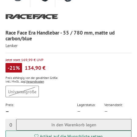
Race Face Era Handlebar - 55 / 780 mm, matte ud
carbon/blue
Lenker
Jetzt statt 169,99 € UVP
-21%
134,90 €
Preis abhängig von der gewählten Größe
inkl. MwSt., zzgl.
Versandkosten
Universalgröße
Preis:
Lagerstatus:
Versandzeit:
—
—
—
0
In den Warenkorb legen
Artikel auf die Wunschliste setzen