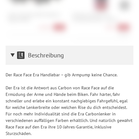
Stan's NoTubes DART Tubeless
Shimano Mineralöl für
M
Repair Refills
Scheibenbremsen - 100 ml
1
15,90 €
7,90 €
-20%
-28%
79,00 €/l
Beschreibung
Der Race Face Era Handlebar – gib Armpump keine Chance.
Der Era ist die Antwort aus Carbon von Race Face auf die
Ermüdung der Arme und Hände beim Biken. Fahr härter, fahr
schneller und erlebe ein konstant nachgiebiges Fahrgefühl, egal
für welche Lenkerbreite oder welchen Rise du dich entscheidest.
Für noch mehr Individualität sind die Era Carbonlenker in
verschiedenen auffälligen Farben erhältlich. Und natürlich gewährt
Race Face auf den Era ihre 10-Jahres-Garantie, inklusive
Sturzschäden.