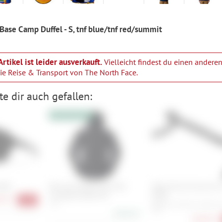
Base Camp Duffel - S, tnf blue/tnf red/summit
Artikel ist leider ausverkauft.
Vielleicht findest du einen anderen
rie
Reise & Transport von The North Face
.
e dir auch gefallen:
10% Extrarabatt
 MAG
Norrona lofoten Gore-Tex
Zipp Service Course SL
insulated Jacket M's
XPLR
90 €
-41%
S, M
400 mm, 420 mm, 440 mm
mm
648,90 €
108,90 €