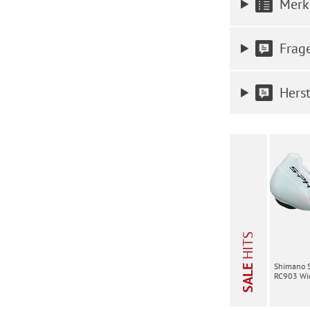
Merk
Frag
Herst
HITS
Shimano 
SALE
RC903 Wid