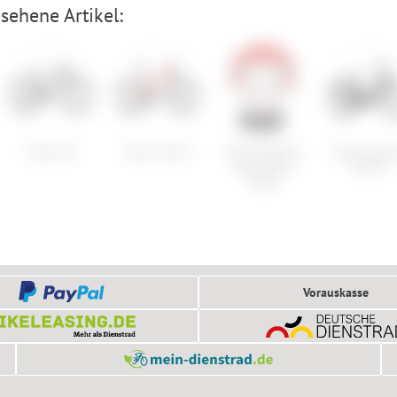
sehene Artikel:
Cube Aim
Norco Storm
POC Essential
Cube Supre
Road Block
Hybrid
Jersey
Vorauskasse