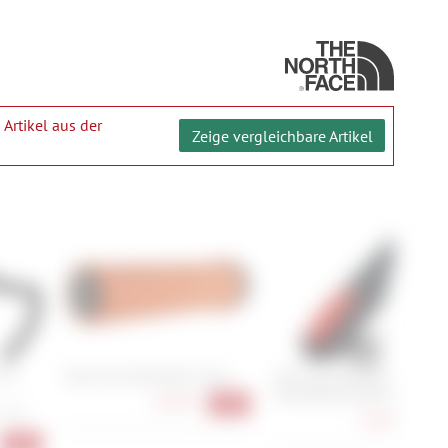
 Artikel aus der
Zeige vergleichbare Artikel
-70
Race Face Half Nelson Grip
Cube Acid Dynamo
Schutzblechrücklicht Pro-D
19,90 €
-20%
, 460
16,90 €
-15
-20%