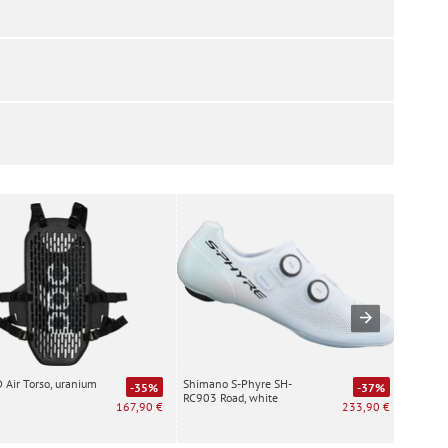
Air Torso, uranium
Shimano S-Phyre SH-
Special
-35%
-37%
RC903 Road, white
white
167,90 €
233,90 €