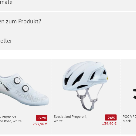
male
en zum Produkt?
eller
Specialized Propero 4,
POC VPD 
S-Phyre SH-
-26%
-37%
white
black
e Road, white
139,90 €
233,90 €