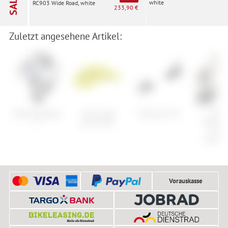
SALE
white
RC903 Wide Road, white
233,90 €
Zuletzt angesehene Artikel:
Alpina Rootage
uvex surge
Tyrolia SX 10
SRA
2
aero cover
PowerL
Chai
Connec
Vorauskasse