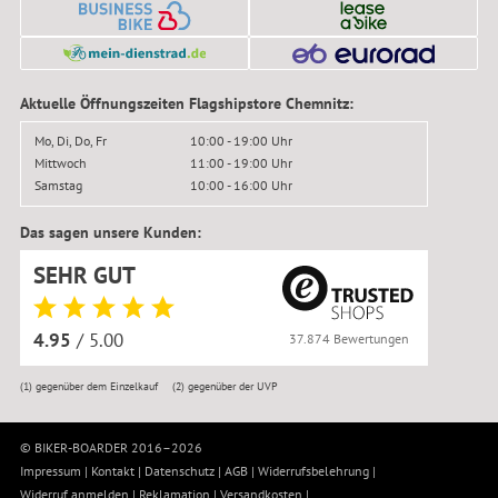
Aktuelle Öffnungszeiten Flagshipstore Chemnitz:
Mo, Di, Do, Fr
10:00 - 19:00 Uhr
Mittwoch
11:00 - 19:00 Uhr
Samstag
10:00 - 16:00 Uhr
Das sagen unsere Kunden:
SEHR GUT
4.95
/ 5.00
37.874 Bewertungen
(1)
gegenüber dem Einzelkauf
(2)
gegenüber der UVP
© BIKER-BOARDER 2016–2026
Impressum
|
Kontakt
|
Datenschutz
|
AGB
|
Widerrufsbelehrung
|
Widerruf anmelden
|
Reklamation
|
Versandkosten
|