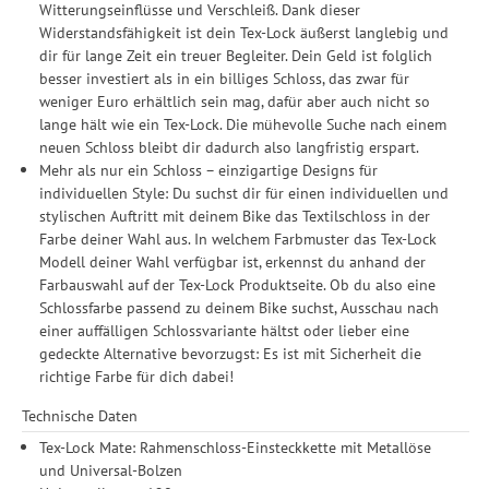
Witterungseinflüsse und Verschleiß. Dank dieser
Widerstandsfähigkeit ist dein Tex-Lock äußerst langlebig und
dir für lange Zeit ein treuer Begleiter. Dein Geld ist folglich
besser investiert als in ein billiges Schloss, das zwar für
weniger Euro erhältlich sein mag, dafür aber auch nicht so
lange hält wie ein Tex-Lock. Die mühevolle Suche nach einem
neuen Schloss bleibt dir dadurch also langfristig erspart.
Mehr als nur ein Schloss – einzigartige Designs für
individuellen Style: Du suchst dir für einen individuellen und
stylischen Auftritt mit deinem Bike das Textilschloss in der
Farbe deiner Wahl aus. In welchem Farbmuster das Tex-Lock
Modell deiner Wahl verfügbar ist, erkennst du anhand der
Farbauswahl auf der Tex-Lock Produktseite. Ob du also eine
Schlossfarbe passend zu deinem Bike suchst, Ausschau nach
einer auffälligen Schlossvariante hältst oder lieber eine
gedeckte Alternative bevorzugst: Es ist mit Sicherheit die
richtige Farbe für dich dabei!
Technische Daten
Tex-Lock Mate: Rahmenschloss-Einsteckkette mit Metallöse
und Universal-Bolzen