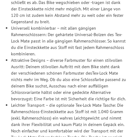
schließt es ab. Das Bike wegschieben oder -tragen ist dank
der Einsteckkette nicht mehr möglich. Mit einer Länge von
120 cm ist zudem kein Abstand mehr zu weit oder ein fester
Gegenstand zu breit.
Universell kombinierbar – mit allen gängigen
Rahmenschlössern: Der gehärtete Universal-Bolzen des Tex-
Lock Mate passt in alle gängigen Rahmenschlösser. So kannst
du die Einsteckkette aus Stoff mit fast jedem Rahmenschloss
kombinieren.
Attraktive Designs – diverse Farbmuster für einen stilvollen
Ausritt: Deinem stilvollen Auftritt mit dem Bike steht dank
der verschiedenen schönen Farbmuster desTex-Lock Mate
nichts mehr im Weg. Ob du also eine Schlossfarbe passend zu
deinem Bike suchst, Ausschau nach einer auffälligen
Schlossvariante hältst oder eine gedeckte Alternative
bevorzugst: Eine Farbe ist mit Sicherheit die richtige für dich.
Leichter Transport – die optionale Tex-Lock Mate Tasche: Die
Rahmenschloss-Einsteckkette aus Stoff ist mit 1.040 Gramm
(exkl. Rahmenschloss) ein wahres Leichtgewicht und nimmt
dank ihrer Flexibilität und kaum Platz in deinem Gepäck ein.
Noch einfacher und komfortabler wird der Transport mit der