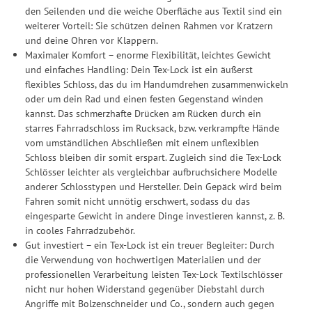
Durchführung von statistischer Analyse, Reichweitenmessungen,
den Seilenden und die weiche Oberfläche aus Textil sind ein
Produktempfehlungen und nutzungsbasierter Werbung.
weiterer Vorteil: Sie schützen deinen Rahmen vor Kratzern
Informationen zu den einzelnen Funktionen, den Drittanbietern
und deine Ohren vor Klappern.
und der Speicherdauer finden Sie unter Einstellungen. Diese
Maximaler Komfort – enorme Flexibilität, leichtes Gewicht
Einwilligung ist freiwillig, für die Nutzung unserer Website nicht
und einfaches Handling: Dein Tex-Lock ist ein äußerst
erforderlich und gilt, bis sie widerrufen wird. Sie können Ihre
flexibles Schloss, das du im Handumdrehen zusammenwickeln
Einwilligung unter Einstellungen lediglich für bestimmte
oder um dein Rad und einen festen Gegenstand winden
Drittanbieter erteilen und jederzeit für die Zukunft widerrufen.
kannst. Das schmerzhafte Drücken am Rücken durch ein
starres Fahrradschloss im Rucksack, bzw. verkrampfte Hände
vom umständlichen Abschließen mit einem unflexiblen
Schloss bleiben dir somit erspart. Zugleich sind die Tex-Lock
Schlösser leichter als vergleichbar aufbruchsichere Modelle
anderer Schlosstypen und Hersteller. Dein Gepäck wird beim
Fahren somit nicht unnötig erschwert, sodass du das
eingesparte Gewicht in andere Dinge investieren kannst, z. B.
in cooles Fahrradzubehör.
Gut investiert – ein Tex-Lock ist ein treuer Begleiter: Durch
die Verwendung von hochwertigen Materialien und der
professionellen Verarbeitung leisten Tex-Lock Textilschlösser
nicht nur hohen Widerstand gegenüber Diebstahl durch
Angriffe mit Bolzenschneider und Co., sondern auch gegen