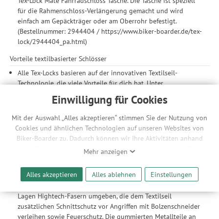
Tex-Lock Mate Fahrradschloss Tasche. Die Tasche ist speziell
für die Rahmenschloss-Verlängerung gemacht und wird
einfach am Gepäckträger oder am Oberrohr befestigt.
(Bestellnummer: 2944404 / https://www.biker-boarder.de/tex-
lock/2944404_pa.html)
Vorteile textilbasierter Schlösser
Alle Tex-Locks basieren auf der innovativen Textilseil-
Technologie, die viele Vorteile für dich hat. Unter
Textilschlösser erfährst du die Details dazu. Hier sind die
Einwilligung für Cookies
Vorteile auf einem Blick: Zuverlässiger Schutz, komfortable
Nutzung, hohe Flexibilität, geringes Gewicht, stilvolles Design
Mit der Auswahl „Alles akzeptieren“ stimmen Sie der Nutzung von
und hohe Langlebigkeit.
Cookies und ähnlichen Technologien auf unseren Websites von
Mehrfach sicher – kein Aufbrechen, kein Klappern, keine
Biker-Boarder zu. Dadurch können wir Ihre Aktivitäten anhand
Kratzer: Die Tex-Lock Technologie bietet guten Schutz gegen
Ihrer Geräte- und Browsereinstellungen nachvollziehen. Dies
Mehr anzeigen
Diebstahl, gegen Lackkratzer und gegen nerviges Klappern
ermöglicht es uns, anhand ihrer Interessen nutzungsbasierte
beim Fahren. Der gehärtete Stahl im Kern aller Textilseile
Werbeanzeigen für Sie bereitzustellen sowie Funktionalitäten
Alles akzeptieren
Alles ablehnen
Einstellungen
macht die flexiblen Schlösser resistent gegen Angriffe mit
unserer Website sicherzustellen und stetig zu verbessern. Dabei
einer Säge oder einem Messer. Der Stahlkern ist von drei
werden Ihre Daten auch an Drittanbieter und Werbepartner
Lagen Hightech-Fasern umgeben, die dem Textilseil
weitergegeben. Die Verarbeitung erfolgt ausschließlich zum
zusätzlichen Schnittschutz vor Angriffen mit Bolzenschneider
Zwecke der Einbindung von Streaming-Inhalten und der
verleihen sowie Feuerschutz. Die gummierten Metallteile an