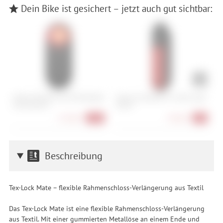
Dein Bike ist gesichert – jetzt auch gut sichtbar:
Garmin Varia RTL516 Fahrradradar
Syncros Campbell D iL Rear Light
G
mit Rücklicht
StVZO
F
174,90 €
49,90 €
-13%
-9%
Beschreibung
Tex-Lock Mate – flexible Rahmenschloss-Verlängerung aus Textil
Das Tex-Lock Mate ist eine flexible Rahmenschloss-Verlängerung
aus Textil. Mit einer gummierten Metallöse an einem Ende und