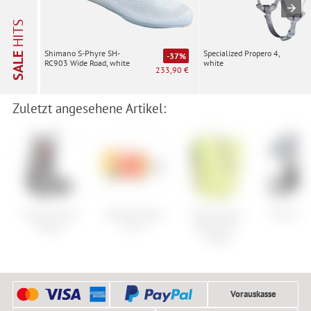
HITS
Specialized Propero 4,
Shimano S-Phyre SH-
SALE
-37%
white
RC903 Wide Road, white
233,90 €
Zuletzt angesehene Artikel:
Atomic Hawx
Oakley Target
Vaude Aqua
POC Obe
Magna
Line S
Back Plus
Single
Vorauskasse