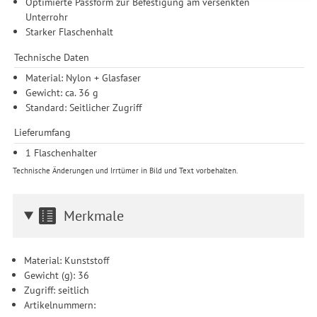
Optimierte Passform zur Befestigung am versenkten
Zwecke der Einbindung von Streaming-Inhalten und der
Unterrohr
Durchführung von statistischer Analyse, Reichweitenmessungen,
Starker Flaschenhalt
Produktempfehlungen und nutzungsbasierter Werbung.
Informationen zu den einzelnen Funktionen, den Drittanbietern
Technische Daten
und der Speicherdauer finden Sie unter Einstellungen. Diese
Material: Nylon + Glasfaser
Einwilligung ist freiwillig, für die Nutzung unserer Website nicht
Gewicht: ca. 36 g
erforderlich und gilt, bis sie widerrufen wird. Sie können Ihre
Standard: Seitlicher Zugriff
Einwilligung unter Einstellungen lediglich für bestimmte
Drittanbieter erteilen und jederzeit für die Zukunft widerrufen.
Lieferumfang
1 Flaschenhalter
Technische Änderungen und Irrtümer in Bild und Text vorbehalten.
Merkmale
Material: Kunststoff
Gewicht (g): 36
Zugriff: seitlich
Artikelnummern: