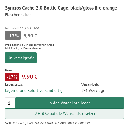
Syncros Cache 2.0 Bottle Cage, black/gloss fire orange
Flaschenhalter
Jetzt statt 11,95 € UVP
-17%
9,90 €
Preis abhängig von der gewählten Größe
inkl. MwSt., zzgl.
Versandkosten
Universalgröße
Preis:
9,90 €
-17%
Lagerstatus:
Versandzeit:
lagernd und sofort versandfertig
2-4 Werktage
In den Warenkorb legen
Größe auf die Wunschliste setzen
SKU: 3145540 / EAN: 7615523369416 / MPN: 2883317201222