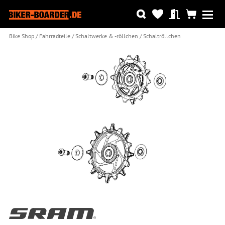
Bike Shop
Fahrradteile
Schaltwerke & -röllchen
Schaltröllchen