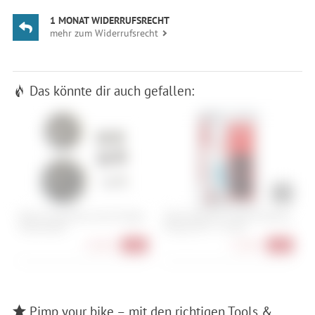
1 MONAT WIDERRUFSRECHT
mehr zum Widerrufsrecht
Das könnte dir auch gefallen:
SRAM Schaltrollen-Set XX Eagle
SRAM Blackbox Ceramic Bearing
C
Transmission
Pulleys XX1 - 11-fach
5
62,90 €
51,90 €
-28%
-43%
Pimp your bike – mit den richtigen Tools &