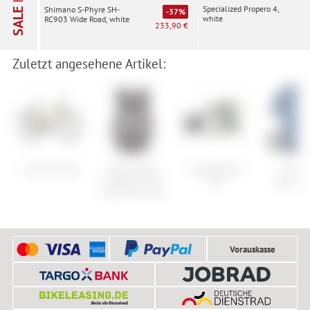
Specialized Propero 4,
Shimano S-Phyre SH-
SALE
-37%
white
RC903 Wide Road, white
233,90 €
Zuletzt angesehene Artikel:
Cube Touring
Leatt Chest
Scott Sphere
Maloj
Protector 3DF
OTG
Staubac
AirFit Evo Lite
Vorauskasse