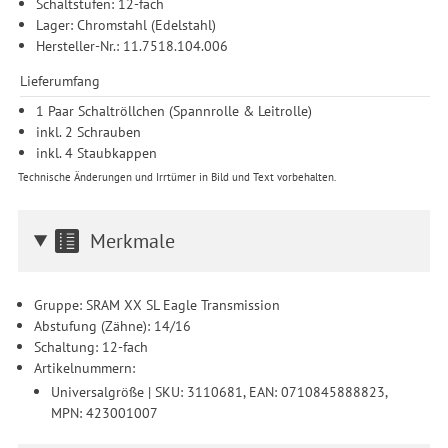
Schaltstufen: 12-fach
Durchführung von statistischer Analyse, Reichweitenmessungen,
Lager: Chromstahl (Edelstahl)
Produktempfehlungen und nutzungsbasierter Werbung.
Hersteller-Nr.: 11.7518.104.006
Informationen zu den einzelnen Funktionen, den Drittanbietern
und der Speicherdauer finden Sie unter Einstellungen. Diese
Lieferumfang
Einwilligung ist freiwillig, für die Nutzung unserer Website nicht
erforderlich und gilt, bis sie widerrufen wird. Sie können Ihre
1 Paar Schaltröllchen (Spannrolle & Leitrolle)
Einwilligung unter Einstellungen lediglich für bestimmte
inkl. 2 Schrauben
Drittanbieter erteilen und jederzeit für die Zukunft widerrufen.
inkl. 4 Staubkappen
Technische Änderungen und Irrtümer in Bild und Text vorbehalten.
Merkmale
Gruppe: SRAM XX SL Eagle Transmission
Abstufung (Zähne): 14/16
Schaltung: 12-fach
Artikelnummern:
Universalgröße | SKU: 3110681, EAN: 0710845888823,
MPN: 423001007