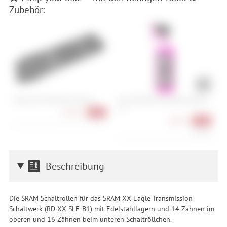
Zubehör:
Cube Acid Multi Tool Husk 24
Muc-Off Nano Tech Bike Cleaner -
S
1 L
-
64,90 €
-28%
10,90 €
-39%
10,90 €/l
Beschreibung
Die SRAM Schaltrollen für das SRAM XX Eagle Transmission
Schaltwerk (RD-XX-SLE-B1) mit Edelstahllagern und 14 Zähnen im
oberen und 16 Zähnen beim unteren Schaltröllchen.