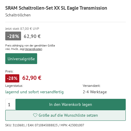
SRAM Schaltrollen-Set XX SL Eagle Transmission
Schaltröllchen
Jetzt statt 87,00 € UVP
-28%
62,90 €
Preis abhängig von der gewählten Größe
inkl. MwSt., zzgl.
Versandkosten
Universalgröße
Preis:
62,90 €
-28%
Lagerstatus:
Versandzeit:
lagernd und sofort versandfertig
2-4 Werktage
In den Warenkorb legen
Größe auf die Wunschliste setzen
SKU: 3110681 / EAN: 0710845888823 / MPN: 423001007