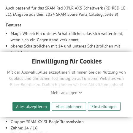
Auch passend für das SRAM Red XPLR AXS-Schaltwerk (RD-RED-1E-
E1). (Angabe aus dem 2024 SRAM Spare Parts Catalog, Seite 8)
Features
Magic Wheel: Ein unteres Schaltröllchen, das sich weiterdreht,
wenn sich ein Gegenstand verklemmt.
oberes Schaltröllchen mit 14 und unteres Schaltröllchen mit
16 Zähnen
inkl. 2 T25 Aluminium-Schrauben
Einwilligung für Cookies
inkl. Staubkappen
Mit der Auswahl „Alles akzeptieren“ stimmen Sie der Nutzung von
Kompatibilität
Cookies und ähnlichen Technologien auf unseren Websites von
kompatibles Schaltwerk: SRAM XX Eagle Transmission (RD-
Biker-Boarder zu. Dadurch können wir Ihre Aktivitäten anhand
XX-SLE-B1)
Ihrer Geräte- und Browsereinstellungen nachvollziehen. Dies
Mehr anzeigen
auch kompatibel mit: SRAM Red XPLR AXS-Schaltwerk (RD-
ermöglicht es uns, anhand ihrer Interessen nutzungsbasierte
RED-1E-E1)
Werbeanzeigen für Sie bereitzustellen sowie Funktionalitäten
Alles akzeptieren
Alles ablehnen
Einstellungen
unserer Website sicherzustellen und stetig zu verbessern. Dabei
Technische Daten
werden Ihre Daten auch an Drittanbieter und Werbepartner
Gruppe: SRAM XX SL Eagle Transmission
weitergegeben. Die Verarbeitung erfolgt ausschließlich zum
Zähne: 14 / 16
Zwecke der Einbindung von Streaming-Inhalten und der