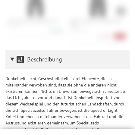
Assos Mille GTS Bib Shorts S11
Q36.5 Dottore Clima Bib Shorts
C
2026
S, M, XXL
S
248,90 €
S, M, L, XL, XXL
218,90 €
-27%
Beschreibung
Dunkelheit, Licht, Geschwindigkeit – drei Elemente, die so
miteinander verwoben sind, dass sie ohne die anderen nicht
existieren können. Nichts im Universum bewegt sich schneller als
das Licht, aber davor und danach ist Dunkelheit. Inspiriert von
diesem Wechselspiel und den futuristischen Landschaften, durch
die sich Specializedsd Fahrer bewegen, ist die Speed of Light
Kollektion ebenso miteinander verwoben – das Fahrrad und die
Ausrüstung existieren gemeinsam, um Specializeds
atemberaubendste Kollektion aller Zeiten zu schaffen.