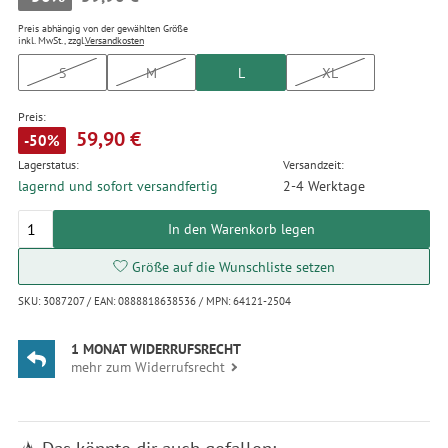
Preis abhängig von der gewählten Größe
inkl. MwSt., zzgl.
Versandkosten
S
M
L
XL
Preis:
59,90 €
-50%
Lagerstatus:
Versandzeit:
lagernd und sofort versandfertig
2-4 Werktage
In den Warenkorb legen
Größe auf die Wunschliste setzen
SKU: 3087207 / EAN: 0888818638536 / MPN: 64121-2504
1 MONAT WIDERRUFSRECHT
mehr zum Widerrufsrecht