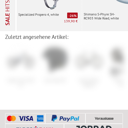
HITS
Shimano S-Phyre SH-
Specialized Propero 4, white
SALE
-26%
RC903 Wide Road, white
139,90 €
Zuletzt angesehene Artikel:
Santa Cruz V10
Giro Nine JR
Cube Editor
Thule Y
CC
Hybrid
Mini
Vorauskasse