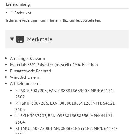
Lieferumfang
1 Radtrikot
Technische Änderungen und Irrtümer in Bild und Text vorbehalten.
Merkmale
Armlänge: Kurzarm
Material: 85% Polyester (recycelt), 15% Elasthan
Einsatzzweck: Rennrad
Winddicht: nein
Artikelnummern:
S | SKU: 3087205, EAN: 0888818639007, MPN: 64121-
2502
M | SKU: 3087206, EAN: 0888818639120, MPN: 64121-
2503
L | SKU: 3087207, EAN: 0888818638536, MPN: 64121-
2504
XL | SKU: 3087208, EAN: 0888818639182, MPN: 64121-