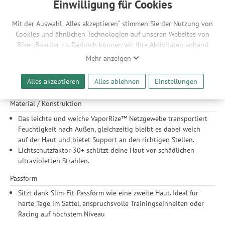
Einwilligung für Cookies
Features
Drei Standardtaschen und eine zusätzliche
Mit der Auswahl „Alles akzeptieren“ stimmen Sie der Nutzung von
Reißverschlusstasche bieten ausreichend Platz, um alle
Cookies und ähnlichen Technologien auf unseren Websites von
wichtigen Dinge und elektronischen Geräte für deinen Ride
Biker-Boarder zu. Dadurch können wir Ihre Aktivitäten anhand
sicher unterzubringen.
Ihrer Geräte- und Browsereinstellungen nachvollziehen. Dies
Mehr anzeigen
Ein durchgehender Frontreißverschluss gibt dir die
ermöglicht es uns, anhand ihrer Interessen nutzungsbasierte
Möglichkeit, die Luftzufuhr auch bei schwerer Anstrengung
Werbeanzeigen für Sie bereitzustellen sowie Funktionalitäten
Alles akzeptieren
Alles ablehnen
Einstellungen
oder kühlen Abfahrten einfach zu regeln.
unserer Website sicherzustellen und stetig zu verbessern. Dabei
werden Ihre Daten auch an Drittanbieter und Werbepartner
Material / Konstruktion
weitergegeben. Die Verarbeitung erfolgt ausschließlich zum
Das leichte und weiche VaporRize™ Netzgewebe transportiert
Zwecke der Einbindung von Streaming-Inhalten und der
Feuchtigkeit nach Außen, gleichzeitig bleibt es dabei weich
Durchführung von statistischer Analyse, Reichweitenmessungen,
auf der Haut und bietet Support an den richtigen Stellen.
Produktempfehlungen und nutzungsbasierter Werbung.
Lichtschutzfaktor 30+ schützt deine Haut vor schädlichen
Informationen zu den einzelnen Funktionen, den Drittanbietern
ultravioletten Strahlen.
und der Speicherdauer finden Sie unter Einstellungen. Diese
Einwilligung ist freiwillig, für die Nutzung unserer Website nicht
Passform
erforderlich und gilt, bis sie widerrufen wird. Sie können Ihre
Einwilligung unter Einstellungen lediglich für bestimmte
Sitzt dank Slim-Fit-Passform wie eine zweite Haut. Ideal für
Drittanbieter erteilen und jederzeit für die Zukunft widerrufen.
harte Tage im Sattel, anspruchsvolle Trainingseinheiten oder
Racing auf höchstem Niveau