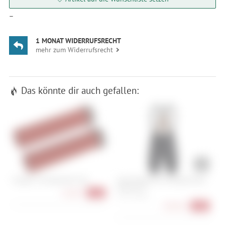
—
1 MONAT WIDERRUFSRECHT
mehr zum Widerrufsrecht
Das könnte dir auch gefallen:
Burgtec The Bartender Grip
Assos Equipe RS Schtradivari Bib
S
Shorts S11
H
16,90 €
-11%
S, M, L, XL, XLG
198,90 €
-20%