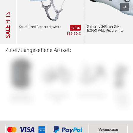
HITS
Shimano S-Phyre SH-
Specialized Propero 4, white
SALE
-26%
RC903 Wide Road, white
139,90 €
Zuletzt angesehene Artikel:
Schwalbe E-
Cube Access
Cervelo Aspero
Shimano 
Micro Pump
WS
Schuhpla
CL-MT0
Vorauskasse