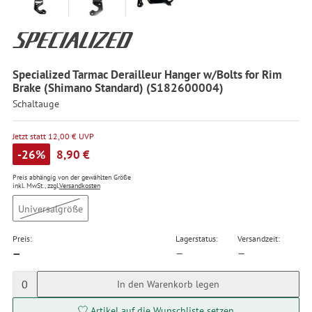
Specialized Tarmac Derailleur Hanger w/Bolts for Rim
Brake (Shimano Standard) (S182600004)
Schaltauge
Jetzt statt 12,00 € UVP
-26%
8,90 €
Preis abhängig von der gewählten Größe
inkl. MwSt., zzgl.
Versandkosten
Universalgröße
Preis:
Lagerstatus:
Versandzeit:
—
—
—
0
In den Warenkorb legen
Artikel auf die Wunschliste setzen