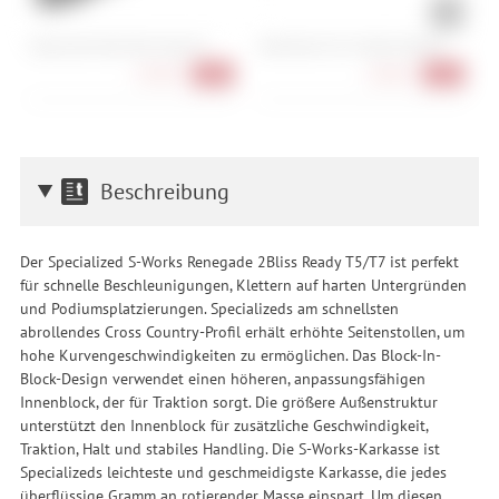
Cube Acid Multi Tool Husk 24
Park Tool CC-4.2 Chain Checker
M
1
64,90 €
20,90 €
-28%
-16%
Beschreibung
Der Specialized S-Works Renegade 2Bliss Ready T5/T7 ist perfekt
für schnelle Beschleunigungen, Klettern auf harten Untergründen
und Podiumsplatzierungen. Specializeds am schnellsten
abrollendes Cross Country-Profil erhält erhöhte Seitenstollen, um
hohe Kurvengeschwindigkeiten zu ermöglichen. Das Block-In-
Block-Design verwendet einen höheren, anpassungsfähigen
Innenblock, der für Traktion sorgt. Die größere Außenstruktur
unterstützt den Innenblock für zusätzliche Geschwindigkeit,
Traktion, Halt und stabiles Handling. Die S-Works-Karkasse ist
Specializeds leichteste und geschmeidigste Karkasse, die jedes
überflüssige Gramm an rotierender Masse einspart. Um diesen