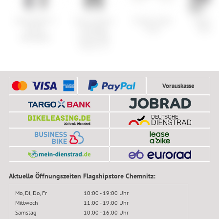
Specialized S-
Assos Tactica
Creme Cycles
Topeak T
Works
Kieskäfer
Vinyl
Stick P
Renegade
Gravel Bib
Shorts T5
Vorauskasse
Aktuelle Öffnungszeiten Flagshipstore Chemnitz:
Mo, Di, Do, Fr
10:00 - 19:00 Uhr
Mittwoch
11:00 - 19:00 Uhr
Samstag
10:00 - 16:00 Uhr