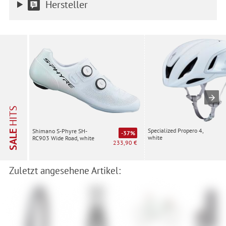
Hersteller
HITS
Specialized Propero 4,
Shimano S-Phyre SH-
SALE
-37%
white
RC903 Wide Road, white
233,90 €
Zuletzt angesehene Artikel: