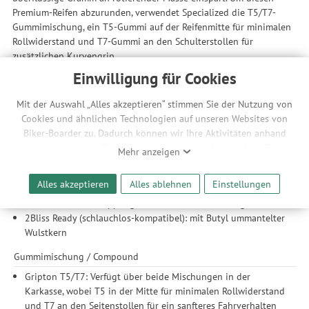
Premium-Reifen abzurunden, verwendet Specialized die T5/T7-
Gummimischung, ein T5-Gummi auf der Reifenmitte für minimalen
Rollwiderstand und T7-Gummi an den Schulterstollen für
zusätzlichen Kurvengrip.
Einwilligung für Cookies
Hier als 29 Zoll Ausführung mit S-Works Karkasse und Gripton
T5/T7 Gummimischung.
Mit der Auswahl „Alles akzeptieren“ stimmen Sie der Nutzung von
Cookies und ähnlichen Technologien auf unseren Websites von
Features
Biker-Boarder zu. Dadurch können wir Ihre Aktivitäten anhand
faltbare Reifenwulst
Ihrer Geräte- und Browsereinstellungen nachvollziehen. Dies
Mehr anzeigen
ermöglicht es uns, anhand ihrer Interessen nutzungsbasierte
Karkasse
Werbeanzeigen für Sie bereitzustellen sowie Funktionalitäten
Alles akzeptieren
Alles ablehnen
Einstellungen
S-Works: Leichte, geschmeidige XC-Rennkarkasse. 120 TPI,
unserer Website sicherzustellen und stetig zu verbessern. Dabei
faltbar, mehr Überlappung für erhöhten Durchschlagschutz.
werden Ihre Daten auch an Drittanbieter und Werbepartner
2Bliss Ready (schlauchlos-kompatibel): mit Butyl ummantelter
weitergegeben. Die Verarbeitung erfolgt ausschließlich zum
Wulstkern
Zwecke der Einbindung von Streaming-Inhalten und der
Durchführung von statistischer Analyse, Reichweitenmessungen,
Gummimischung / Compound
Produktempfehlungen und nutzungsbasierter Werbung.
Gripton T5/T7: Verfügt über beide Mischungen in der
Informationen zu den einzelnen Funktionen, den Drittanbietern
Karkasse, wobei T5 in der Mitte für minimalen Rollwiderstand
und der Speicherdauer finden Sie unter Einstellungen. Diese
und T7 an den Seitenstollen für ein sanfteres Fahrverhalten
Einwilligung ist freiwillig, für die Nutzung unserer Website nicht