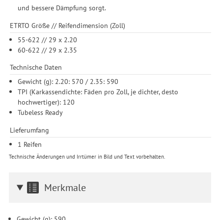
und bessere Dämpfung sorgt.
erforderlich und gilt, bis sie widerrufen wird. Sie können Ihre
Einwilligung unter Einstellungen lediglich für bestimmte
ETRTO Größe // Reifendimension (Zoll)
Drittanbieter erteilen und jederzeit für die Zukunft widerrufen.
55-622 // 29 x 2.20
60-622 // 29 x 2.35
Technische Daten
Gewicht (g): 2.20: 570 / 2.35: 590
TPI (Karkassendichte: Fäden pro Zoll, je dichter, desto
hochwertiger): 120
Tubeless Ready
Lieferumfang
1 Reifen
Technische Änderungen und Irrtümer in Bild und Text vorbehalten.
Merkmale
Gewicht (g): 590