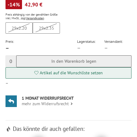
-14%
42,90 €
Preis abhängig von der gewählten Größe
inkl. MwSt., zzgl.
Versandkosten
29x2.20
29x2.35
Preis:
Lagerstatus:
Versandzeit:
—
—
—
0
In den Warenkorb legen
Artikel auf die Wunschliste setzen
—
1 MONAT WIDERRUFSRECHT
mehr zum Widerrufsrecht
Das könnte dir auch gefallen: