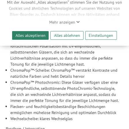
Mit der Auswahl „Alles akzeptieren“ stimmen Sie der Nutzung von
damit du die Brille mit einer Hand auf- und absetzen kannst
Cookies und ähnlichen Technologien auf unseren Websites von
Magnetisches Smith MAG System für schnellen Gläsertausch
Biker-Boarder zu. Dadurch können wir Ihre Aktivitäten anhand
Scheibe
Ihrer Geräte- und Browsereinstellungen nachvollziehen. Dies
Mehr anzeigen
ermöglicht es uns, anhand ihrer Interessen nutzungsbasierte
Scheibenfarbe: ChromaPop™ PhotoChromic Brown Opal
Werbeanzeigen für Sie bereitzustellen sowie Funktionalitäten
Mirror – 7-45 % Lichtdurchlässigkeit: Mit Smith Polarchormic
Alles akzeptieren
Alles ablehnen
Einstellungen
unserer Website sicherzustellen und stetig zu verbessern. Dabei
kombiniert Smith die blendfreien Vorteile der
werden Ihre Daten auch an Drittanbieter und Werbepartner
fortschrittlichen Polarisation mit UV-empfindlichen,
weitergegeben. Die Verarbeitung erfolgt ausschließlich zum
selbsttönenden Gläsern, die sich an wechselnde
Zwecke der Einbindung von Streaming-Inhalten und der
Lichtverhältnisse anpassen, so dass du immer die perfekte
Durchführung von statistischer Analyse, Reichweitenmessungen,
Tönung für die jeweilige Lichtmenge hast.
Produktempfehlungen und nutzungsbasierter Werbung.
ChromaPop™-Scheibe: ChromaPop™ verstärkt Kontraste und
Informationen zu den einzelnen Funktionen, den Drittanbietern
natürliche Farben und hebt Details hervor
und der Speicherdauer finden Sie unter Einstellungen. Diese
ChromaPop™ Photochromic: Diese Gläser verfügen über eine
Einwilligung ist freiwillig, für die Nutzung unserer Website nicht
UV-empfindliche, selbsttönende PhotoChromic-Technologie,
erforderlich und gilt, bis sie widerrufen wird. Sie können Ihre
die sich an wechselnde Lichtverhältnisse anpasst, sodass du
Einwilligung unter Einstellungen lediglich für bestimmte
immer die perfekte Tönung für die jeweilige Lichtmenge hast.
Drittanbieter erteilen und jederzeit für die Zukunft widerrufen.
Flecken- und feuchtigkeitsbeständige Beschichtungen
ermöglichen mühelose Reinigung und optimalen Durchblick
Wechselscheibe: klares Wechselglas
Passform / Integration