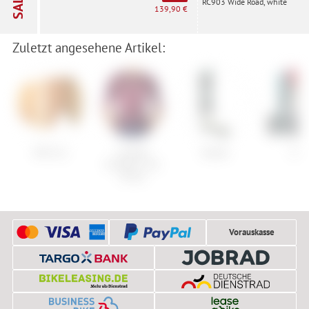
SALE
RC903 Wide Road, white
139,90 €
Zuletzt angesehene Artikel:
POC Iris
Castelli
Kästle
K2
Climber's A/C
Jersey
Vorauskasse