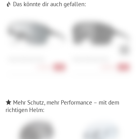
Das könnte dir auch gefallen:
Smith Shift Split MAG
Smith Shift Split MAG
M
C
178,90 €
168,90 €
-43%
-41%
Mehr Schutz, mehr Performance – mit dem
richtigen Helm: