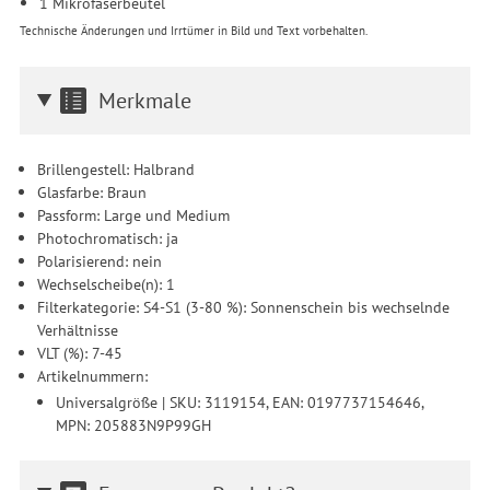
1 Mikrofaserbeutel
Technische Änderungen und Irrtümer in Bild und Text vorbehalten.
Merkmale
Brillengestell: Halbrand
Glasfarbe: Braun
Passform: Large und Medium
Photochromatisch: ja
Polarisierend: nein
Wechselscheibe(n): 1
Filterkategorie: S4-S1 (3-80 %): Sonnenschein bis wechselnde
Verhältnisse
VLT (%): 7-45
Artikelnummern:
Universalgröße | SKU: 3119154, EAN: 0197737154646,
MPN: 205883N9P99GH