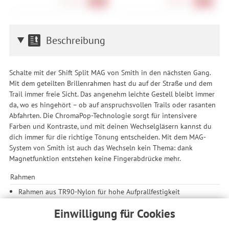
351,90 €
189,90 €
-40%
-30%
Beschreibung
Schalte mit der Shift Split MAG von Smith in den nächsten Gang.
Mit dem geteilten Brillenrahmen hast du auf der Straße und dem
Trail immer freie Sicht. Das angenehm leichte Gestell bleibt immer
da, wo es hingehört – ob auf anspruchsvollen Trails oder rasanten
Abfahrten. Die ChromaPop-Technologie sorgt für intensivere
Farben und Kontraste, und mit deinen Wechselgläsern kannst du
dich immer für die richtige Tönung entscheiden. Mit dem MAG-
System von Smith ist auch das Wechseln kein Thema: dank
Magnetfunktion entstehen keine Fingerabdrücke mehr.
Rahmen
Rahmen aus TR90-Nylon für hohe Aufprallfestigkeit
Bügel- und Nasenpads aus Megol halten die Brille an Ort und
Einwilligung für Cookies
Stelle
Scharniere mit Auto-Lock-Funktion halten die Bügel offen,