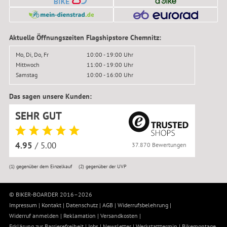
Aktuelle Öffnungszeiten Flagshipstore Chemnitz:
Mo, Di, Do, Fr
10:00 - 19:00 Uhr
Mittwoch
11:00 - 19:00 Uhr
Samstag
10:00 - 16:00 Uhr
Das sagen unsere Kunden:
SEHR GUT
4.95
/ 5.00
37.870 Bewertungen
(1)
gegenüber dem Einzelkauf
(2)
gegenüber der UVP
© BIKER-BOARDER 2016–2026
Impressum
|
Kontakt
|
Datenschutz
|
AGB
|
Widerrufsbelehrung
|
Widerruf anmelden
|
Reklamation
|
Versandkosten
|
Erklärung zur Barrierefreiheit
|
Jobs
|
Newsletter
|
Werkstatttermin
|
Bikemontage