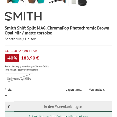
Smith Shift Split MAG, ChromaPop Photochromic Brown
Opal Mir / matte tortoise
Sportbrille / Unisex
Jetzt statt 315,00 € UVP
-40%
188,90 €
Preis abhängig von der gewählten Größe
inkl. MwSt., zzgl.
Versandkosten
Universalgröße
Preis:
Lagerstatus:
Versandzeit:
—
—
—
0
In den Warenkorb legen
Artikel auf die Wunschliste setzen