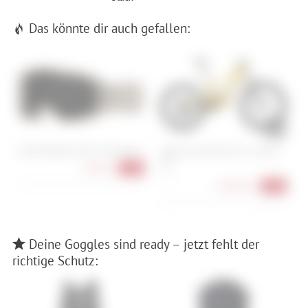
Das könnte dir auch gefallen:
Smith Rhythm MTB + Dirt Screen
Santa Cruz Heckler SL C / Stout /
O
MX
C
89,90 €
-25%
M , L
6.499,00 €
-28%
Deine Goggles sind ready – jetzt fehlt der
richtige Schutz: