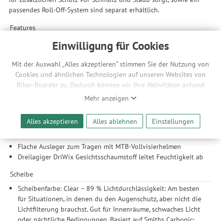
passendes Roll-Off-System sind separat erhältlich.
Features
Hoher Tragekomfort, maximale Belüftung und leichtes
Einwilligung für Cookies
Verstauen dank lückenloser Integration in Smith Helme
Roll-Off-kompatibles Design (passendes Roll-Off-System für
Mit der Auswahl „Alles akzeptieren“ stimmen Sie der Nutzung von
die Rhythm MTB separat erhältlich)
Cookies und ähnlichen Technologien auf unseren Websites von
Biker-Boarder zu. Dadurch können wir Ihre Aktivitäten anhand
Rahmen
Ihrer Geräte- und Browsereinstellungen nachvollziehen. Dies
Mehr anzeigen
Offenes Belüftungssystem fördert die Luftzirkulation und
ermöglicht es uns, anhand ihrer Interessen nutzungsbasierte
verhindert Beschlagen
Werbeanzeigen für Sie bereitzustellen sowie Funktionalitäten
Alles akzeptieren
Alles ablehnen
Einstellungen
Ultrabreites silikonbeschichtetes Band bleibt an Ort und
unserer Website sicherzustellen und stetig zu verbessern. Dabei
Stelle
werden Ihre Daten auch an Drittanbieter und Werbepartner
Flache Ausleger zum Tragen mit MTB-Vollvisierhelmen
weitergegeben. Die Verarbeitung erfolgt ausschließlich zum
Dreilagiger DriWix Gesichtsschaumstoff leitet Feuchtigkeit ab
Zwecke der Einbindung von Streaming-Inhalten und der
Durchführung von statistischer Analyse, Reichweitenmessungen,
Scheibe
Produktempfehlungen und nutzungsbasierter Werbung.
Scheibenfarbe: Clear – 89 % Lichtdurchlässigkeit: Am besten
Informationen zu den einzelnen Funktionen, den Drittanbietern
für Situationen, in denen du den Augenschutz, aber nicht die
und der Speicherdauer finden Sie unter Einstellungen. Diese
Lichtfilterung brauchst. Gut für Innenräume, schwaches Licht
Einwilligung ist freiwillig, für die Nutzung unserer Website nicht
oder nächtliche Bedingungen. Basiert auf Smiths Carbonic-
erforderlich und gilt, bis sie widerrufen wird. Sie können Ihre