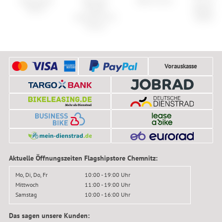
Specialized
Newmen
Zéfal Arctica
Fox Wom
Skitch
Streem
Ranger S
Allround A.54
Sleeve Je
Vonoa
Vorauskasse
Aktuelle Öffnungszeiten Flagshipstore Chemnitz:
Mo, Di, Do, Fr
10:00 - 19:00 Uhr
Mittwoch
11:00 - 19:00 Uhr
Samstag
10:00 - 16:00 Uhr
Das sagen unsere Kunden: