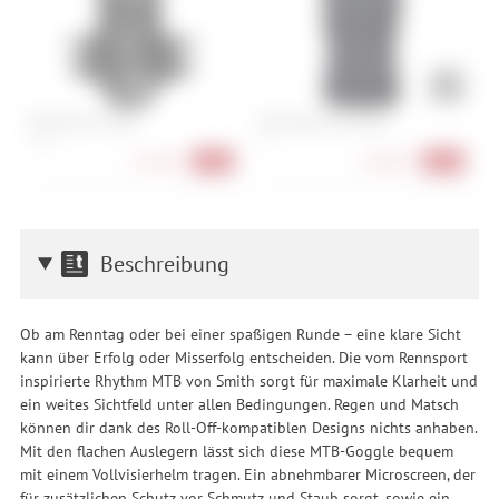
POC VPD Air Torso
POC Oseus VPD Torso
E
S, M, L
S, L
L
167,90 €
128,90 €
-35%
-36%
Beschreibung
Ob am Renntag oder bei einer spaßigen Runde – eine klare Sicht
kann über Erfolg oder Misserfolg entscheiden. Die vom Rennsport
inspirierte Rhythm MTB von Smith sorgt für maximale Klarheit und
ein weites Sichtfeld unter allen Bedingungen. Regen und Matsch
können dir dank des Roll-Off-kompatiblen Designs nichts anhaben.
Mit den flachen Auslegern lässt sich diese MTB-Goggle bequem
mit einem Vollvisierhelm tragen. Ein abnehmbarer Microscreen, der
für zusätzlichen Schutz vor Schmutz und Staub sorgt, sowie ein