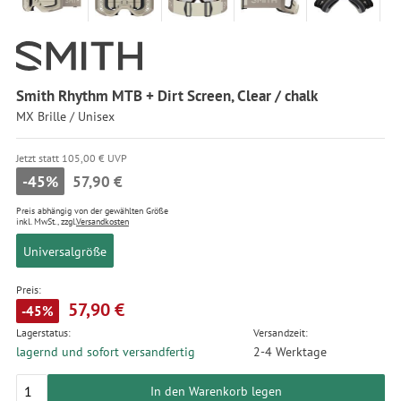
Smith Rhythm MTB + Dirt Screen, Clear / chalk
MX Brille / Unisex
Jetzt statt 105,00 € UVP
-45%
57,90 €
Preis abhängig von der gewählten Größe
inkl. MwSt., zzgl.
Versandkosten
Universalgröße
Preis:
57,90 €
-45%
Lagerstatus:
Versandzeit:
lagernd und sofort versandfertig
2-4 Werktage
In den Warenkorb legen