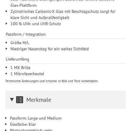
Glas-Plattform.
Einwilligung unter Einstellungen lediglich für bestimmte
Zylindrisches Carbonic-X Glas mit Beschlagschutz sorgt für
Drittanbieter erteilen und jederzeit für die Zukunft widerrufen.
klare Sicht und Aufprallfestigkeit
100 % UVA- und UVB-Schutz
Passform / Integration
Größe M/L
Niedriger Nasensteg für ein weites Sichtfeld
Lieferumfang
1 MX Brille
1 Mikrofaserbeutel
Technische Änderungen und Irrtümer in Bild und Text vorbehalten.
Merkmale
Passform: Large und Medium
Glasfarbe: Klar
Photochromatisch: nein