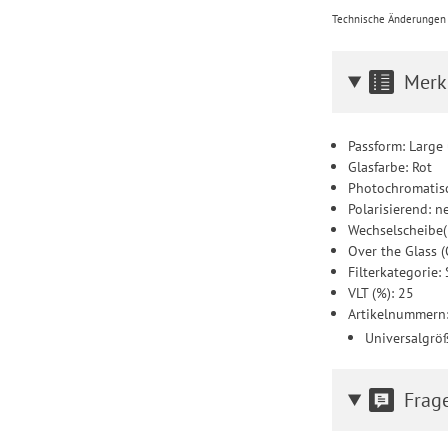
Technische Änderungen u
Merk
Passform: Larg
Glasfarbe: Rot
Photochromatisc
Polarisierend: n
Wechselscheibe(
Over the Glass (
Filterkategorie:
VLT (%): 25
Artikelnummern
Universalgr
Frag