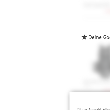
Smith Squad MTB
72,
Deine Gogg
POC VPD Air Tors
S, M, L
167,
Mit der Auswahl „Alle