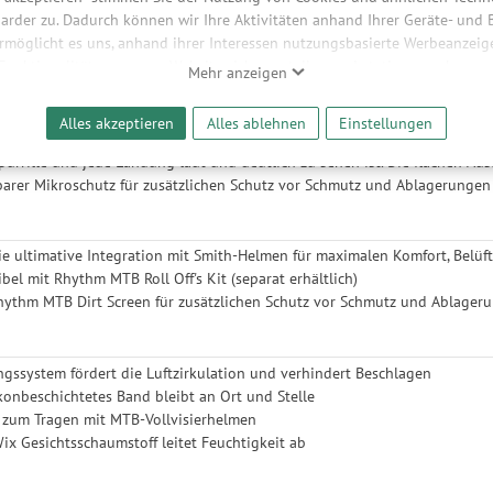
hreibung
arder zu. Dadurch können wir Ihre Aktivitäten anhand Ihrer Geräte- und
ermöglicht es uns, anhand ihrer Interessen nutzungsbasierte Werbeanzeigen
 Funktionalitäten unserer Website sicherzustellen und stetig zu verbesser
Mehr anzeigen
bieter und Werbepartner weitergegeben. Die Verarbeitung erfolgt aussch
 auf der Feierabendrunde – eine klare Sicht kann über Erfolg oder Misse
reaming-Inhalten und der Durchführung von statistischer Analyse, Reic
ain Bike Goggles bietet dir maximale Klarheit und ein weites Sichtfeld
Alles akzeptieren
Alles ablehnen
Einstellungen
und nutzungsbasierter Werbung. Informationen zu den einzelnen Funkti
tible Design dafür, dass du mit voller Geschwindigkeit weiterfahren kann
 Speicherdauer finden Sie unter Einstellungen. Diese Einwilligung ist freiwi
Spurrille und jede Landung laut und deutlich zu sehen ist. Die flachen Au
e nicht erforderlich und gilt, bis sie widerrufen wird. Sie können Ihre E
arer Mikroschutz für zusätzlichen Schutz vor Schmutz und Ablagerungen s
h für bestimmte Drittanbieter erteilen und jederzeit für die Zukunft wider
die ultimative Integration mit Smith-Helmen für maximalen Komfort, Bel
bel mit Rhythm MTB Roll Off's Kit (separat erhältlich)
thm MTB Dirt Screen für zusätzlichen Schutz vor Schmutz und Ablagerun
ngssystem fördert die Luftzirkulation und verhindert Beschlagen
ikonbeschichtetes Band bleibt an Ort und Stelle
 zum Tragen mit MTB-Vollvisierhelmen
Wix Gesichtsschaumstoff leitet Feuchtigkeit ab