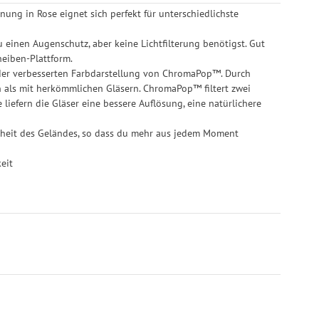
ung in Rose eignet sich perfekt für unterschiedlichste
u einen Augenschutz, aber keine Lichtfilterung benötigst. Gut
heiben-Plattform.
d der verbesserten Farbdarstellung von ChromaPop™. Durch
als mit herkömmlichen Gläsern. ChromaPop™ filtert zwei
 liefern die Gläser eine bessere Auflösung, eine natürlichere
nheit des Geländes, so dass du mehr aus jedem Moment
keit