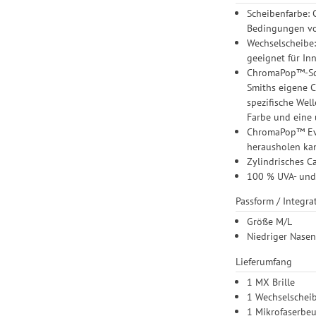
Scheibenfarbe: 
Bedingungen von
Wechselscheibe:
geeignet für In
ChromaPop™-Sche
Smiths eigene 
spezifische Well
Farbe und eine 
ChromaPop™ Eve
herausholen ka
Zylindrisches Ca
100 % UVA- und
Passform / Integra
Größe M/L
Niedriger Nasens
Lieferumfang
1 MX Brille
1 Wechselschei
1 Mikrofaserbeu