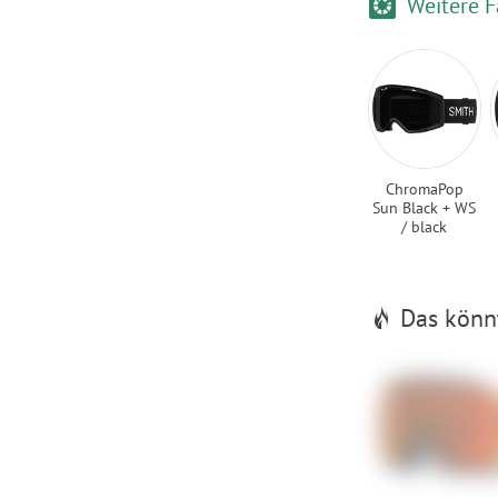
Weitere F
ChromaPop
Sun Black + WS
/ black
Das könnt