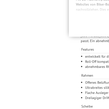
Besc
Websites von Biker-Bo
nachvollziehen. Dies 
bereitzustellen sowie
Daten auch an Drittan
Ob am Renntag oder
der Einbindung von St
Smith Rhythm Mount
Produktempfehlungen 
das Roll-off-kompa
Drittanbietern und der
jede Wurzel, jede 
Nutzung unserer Websit
passt. Ein abnehmb
Einstellungen lediglic
Features
entwickelt für 
Roll-Off kompati
abnehmbares Rhy
Rahmen
Offenes Belüftu
Ultrabreites sil
Flache Ausleger
Dreilagiger Dri
Scheibe