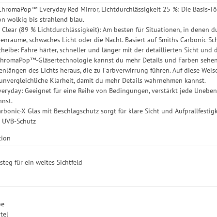
ChromaPop™ Everyday Red Mirror, Lichtdurchlässigkeit 25 %: Die Basis-Tön
 wolkig bis strahlend blau.
 Clear (89 % Lichtdurchlässigkeit): Am besten für Situationen, in denen d
nenräume, schwaches Licht oder die Nacht. Basiert auf Smiths Carbonic-Sc
ibe: Fahre härter, schneller und länger mit der detaillierten Sicht un
ChromaPop™-Gläsertechnologie kannst du mehr Details und Farben sehen 
enlängen des Lichts heraus, die zu Farbverwirrung führen. Auf diese Weise
unvergleichliche Klarheit, damit du mehr Details wahrnehmen kannst.
ryday: Geeignet für eine Reihe von Bedingungen, verstärkt jede Unebe
nnst.
rbonic-X Glas mit Beschlagschutz sorgt für klare Sicht und Aufprallfestig
 UVB-Schutz
tion
teg für ein weites Sichtfeld
be
tel