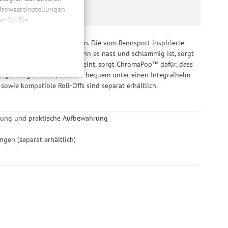
 Browsereinstellungen
 für Sie
n. Dabei werden Ihre
ließlich zum Zwecke
rfolg des Tages entscheiden. Die vom Rennsport inspirierte
hweitenmessungen,
 bei allen Bedingungen. Wenn es nass und schlammig ist, sorgt
onen, den
st. Wenn die Sonne hell scheint, sorgt ChromaPop™ dafür, dass
llig, für die
sleger sorgen dafür, dass sie bequem unter einen Integralhelm
inwilligung unter
owie kompatible Roll-Offs sind separat erhältlich.
rufen.
üftung und praktische Aufbewahrung
gen (separat erhältlich)