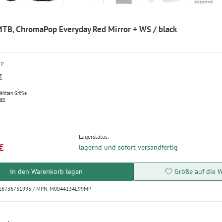
TB, ChromaPop Everyday Red Mirror + WS / black
VP
€
wählten Größe
ten
Lagerstatus:
€
lagernd und sofort versandfertig
In den Warenkorb legen
Größe auf die W
0716736751993 / MPN: M0044134L99MP