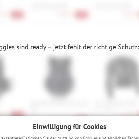
Smith Rhythm MTB
Smith Loam S MTB
90 €
83,90 €
35,90 €
-27%
-24%
les sind ready – jetzt fehlt der richtige Schutz:
o
ION Chest Protector Arcon HD
Fox Titan Sport Jacket
Pro
M, L, XL, XXL
90 €
115,90 €
S, L
-35%
208,90 €
-13%
Einwilligung für Cookies
s akzeptieren“ stimmen Sie der Nutzung von Cookies und ähnlichen Techn