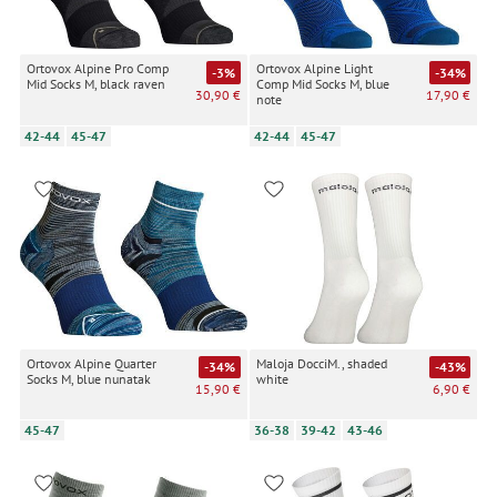
Ortovox Alpine Pro Comp
Ortovox Alpine Light
-3%
-34%
Mid Socks M, black raven
Comp Mid Socks M, blue
30,90 €
17,90 €
note
42-44
45-47
42-44
45-47
Ortovox Alpine Quarter
Maloja DocciM., shaded
-34%
-43%
Socks M, blue nunatak
white
15,90 €
6,90 €
45-47
36-38
39-42
43-46