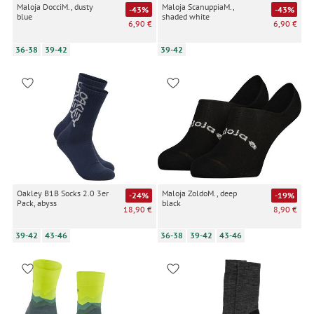
Maloja DocciM., dusty
Maloja ScanuppiaM.,
-43%
-43%
blue
shaded white
6,90 €
6,90 €
36-38
39-42
39-42
Oakley B1B Socks 2.0 3er
Maloja ZoldoM., deep
-24%
-19%
Pack, abyss
black
18,90 €
8,90 €
39-42
43-46
36-38
39-42
43-46