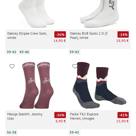
Oakley Ellipse Crew Sock,
Oakley B1B Socks 2.0 (3
-26%
-24%
white
Paar), white
14,90 €
18,90 €
39-42
43-46
39-42
Maloja StalkM., stormy
Falke TK2 Explore
-26%
-41%
lilac
Herren, limoges
8,90 €
15,90 €
36-38
39-41