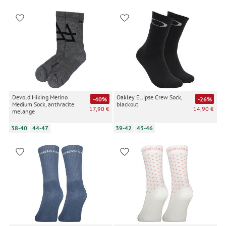
Devold Hiking Merino
Oakley Ellipse Crew Sock,
-40%
-26%
Medium Sock, anthracite
blackout
17,90 €
14,90 €
melange
38-40
44-47
39-42
43-46