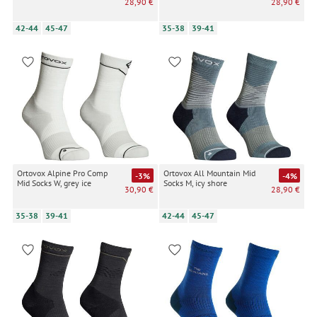
28,90 €
28,90 €
42-44
45-47
35-38
39-41
Ortovox Alpine Pro Comp
Ortovox All Mountain Mid
-3%
-4%
Mid Socks W, grey ice
Socks M, icy shore
30,90 €
28,90 €
35-38
39-41
42-44
45-47