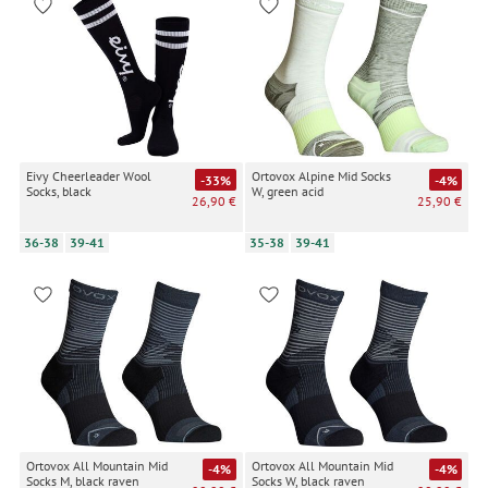
Eivy Cheerleader Wool
Ortovox Alpine Mid Socks
-33%
-4%
Socks, black
W, green acid
26,90 €
25,90 €
36-38
39-41
35-38
39-41
Ortovox All Mountain Mid
Ortovox All Mountain Mid
-4%
-4%
Socks M, black raven
Socks W, black raven