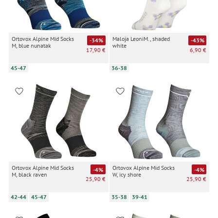
Ortovox Alpine Mid Socks
Maloja LeoniM., shaded
-34%
-43%
M, blue nunatak
white
17,90 €
6,90 €
45-47
36-38
Ortovox Alpine Mid Socks
Ortovox Alpine Mid Socks
-4%
-4%
M, black raven
W, icy shore
25,90 €
25,90 €
42-44
45-47
35-38
39-41