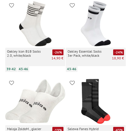
Oakley Icon B1B Socks
Oakley Essential Socks
-26%
-24%
2.0, white/black
3er Pack, white/black
14,90 €
18,90 €
39-42
43-46
43-46
Maloja ZoldoM., glacier
Salewa Fanes Hybrid
-19%
-43%