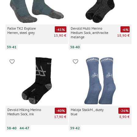
Falke TK2 Explore
Devold Multi Merino
-41%
-6%
Herren, steel grey
Medium Sock, anthracite
15,90 €
18,90 €
melange
39-41
38-40
Devold Hiking Merino
Maloja StalkM., dusty
-40%
-26%
Medium Sock, ink
blue
17,90 €
8,90 €
38-40
44-47
39-42