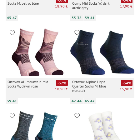
-37%
-34%
Socks M, petrol blue
Comp Mid Socks W, dark
18,90 €
17,90 €
arctic grey
45-47
35-38
39-41
Ortovox All Mountain Mid
Ortovox Alpine Light
-37%
-34%
Socks W, dawn rose
Quarter Socks M, blue
18,90 €
15,90 €
nunatak
39-41
42-44
45-47