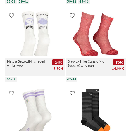
erforderlich und gilt, bis sie widerrufen wird. Sie können Ihre
35-38
39-41
39-42
43-46
Einwilligung unter Einstellungen lediglich für bestimmte
Drittanbieter erteilen und jederzeit für die Zukunft widerrufen.
Maloja BellottiM., shaded
Ortovox Hike Classic Mid
-24%
-50%
white wow
Socks W, wild rose
9,90 €
14,90 €
36-38
42-44