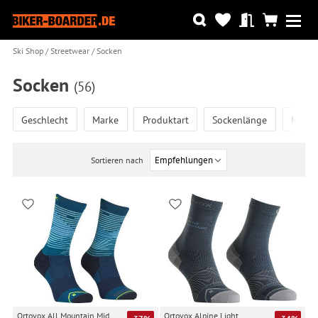
Ski Shop
Streetwear
Socken
Socken
(56)
Geschlecht
Marke
Produktart
Sockenlänge
Model
Sortieren nach
Ortovox All Mountain Mid
Ortovox Alpine Light