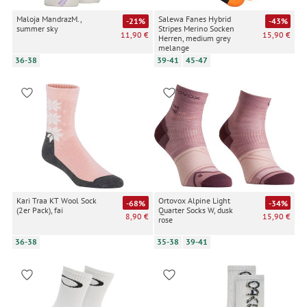
Maloja MandrazM.,
Salewa Fanes Hybrid
-21%
-43%
summer sky
Stripes Merino Socken
11,90 €
15,90 €
Herren, medium grey
melange
36-38
39-41
45-47
Kari Traa KT Wool Sock
Ortovox Alpine Light
-68%
-34%
(2er Pack), fai
Quarter Socks W, dusk
8,90 €
15,90 €
rose
36-38
35-38
39-41