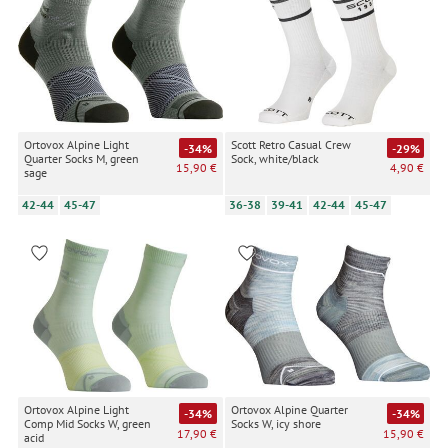
Ortovox Alpine Light
Scott Retro Casual Crew
-34%
-29%
Quarter Socks M, green
Sock, white/black
15,90 €
4,90 €
sage
42-44
45-47
36-38
39-41
42-44
45-47
Ortovox Alpine Light
Ortovox Alpine Quarter
-34%
-34%
Comp Mid Socks W, green
Socks W, icy shore
17,90 €
15,90 €
acid