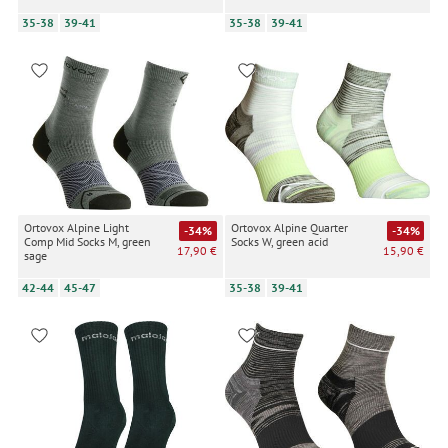
35-38
39-41
35-38
39-41
Ortovox Alpine Light
Ortovox Alpine Quarter
-34%
-34%
Comp Mid Socks M, green
Socks W, green acid
17,90 €
15,90 €
sage
42-44
45-47
35-38
39-41