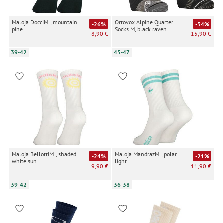
Maloja DocciM., mountain
Ortovox Alpine Quarter
-26%
-34%
pine
Socks M, black raven
8,90 €
15,90 €
39-42
45-47
Maloja BellottiM., shaded
Maloja MandrazM., polar
-24%
-21%
white sun
light
9,90 €
11,90 €
39-42
36-38