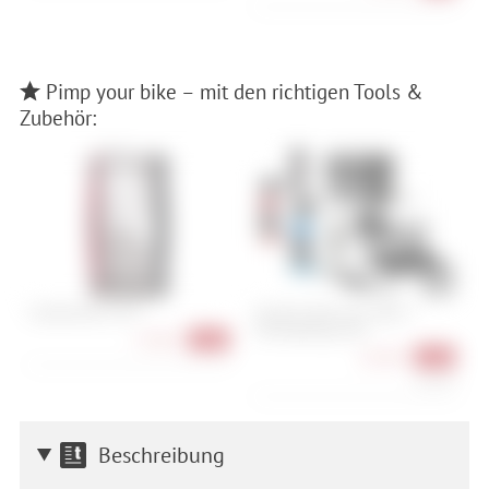
Pimp your bike – mit den richtigen Tools &
Zubehör:
Crankbrothers M13
Dynamic Bike Care Super 7
M
Fahrradpflege-Box
1
17,90 €
-36%
67,90 €
-11%
45,27 €/l
Beschreibung