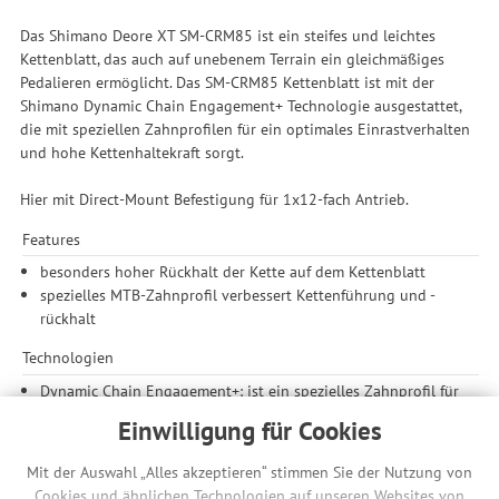
Das Shimano Deore XT SM-CRM85 ist ein steifes und leichtes
Kettenblatt, das auch auf unebenem Terrain ein gleichmäßiges
Pedalieren ermöglicht. Das SM-CRM85 Kettenblatt ist mit der
Shimano Dynamic Chain Engagement+ Technologie ausgestattet,
die mit speziellen Zahnprofilen für ein optimales Einrastverhalten
und hohe Kettenhaltekraft sorgt.
Hier mit Direct-Mount Befestigung für 1x12-fach Antrieb.
Features
besonders hoher Rückhalt der Kette auf dem Kettenblatt
spezielles MTB-Zahnprofil verbessert Kettenführung und -
rückhalt
Technologien
Dynamic Chain Engagement+: ist ein spezielles Zahnprofil für
Einfach-Kettenblätter in den Einsatzbereichen XC, Enduro
Einwilligung für Cookies
und Trail; verbessert Rückhalt und Führung der Kette und
erleichtert das Pedalieren in rauem Gelände; durch
Mit der Auswahl „Alles akzeptieren“ stimmen Sie der Nutzung von
verbesserte Kettenführung in jedem Gang werden Abrieb und
Cookies und ähnlichen Technologien auf unseren Websites von