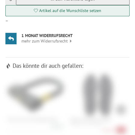
Artikel auf die Wunschliste setzen
—
1 MONAT WIDERRUFSRECHT
mehr zum Widerrufsrecht
Das könnte dir auch gefallen:
Tex-Lock D-Lock Bügelschloss
Ergon IP Touring Solestar
S
K
38-39, 40-41, 42-43, 46-47
89,00 €
3
45,90 €
-8%