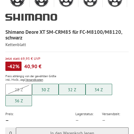
Shimano Deore XT SM-CRM85 für FC-M8100/M8120,
schwarz
Kettenblatt
Jetzt statt 69,95 € UVP
-42%
40,90 €
Preis abhängig von der gewählten Größe
inkl. MwSt., zzgl.
Versandkosten
28 Z
30 Z
32 Z
34 Z
36 Z
Preis:
Lagerstatus:
Versandzeit:
—
—
—
0
In den Warenkorb legen