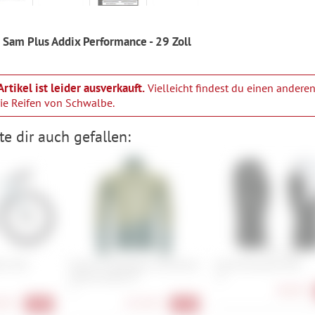
Sam Plus Addix Performance - 29 Zoll
Artikel ist leider ausverkauft.
Vielleicht findest du einen anderen
rie
Reifen von Schwalbe
.
e dir auch gefallen:
aix SL8
Ortovox Westalpen Swisswool
Level Mummies Mitt
Hybrid Jacket M
XS
48,90 €
S
00 €
141,90 €
-40%
-45%