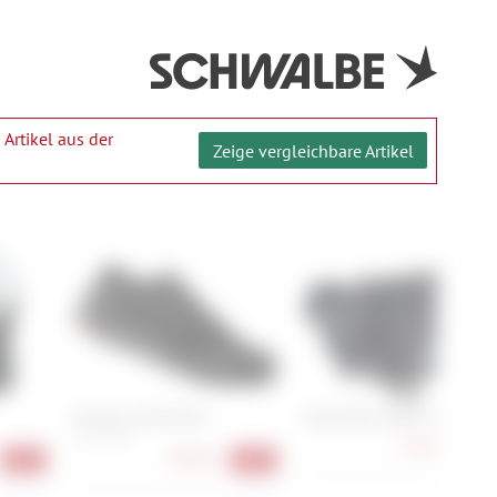
 Artikel aus der
Zeige vergleichbare Artikel
Shimano SH-GE700
Vaude Race Light M
41, 42, 46
11,90 €
-30
98,90 €
-51%
-45%