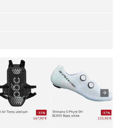
Air Torso, uranium
Shimano S-Phyre SH-
Special
-35%
-37%
RC903 Road, white
white
167,90 €
233,90 €