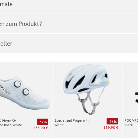
male
en zum Produkt?
eller
Specialized Propero 4,
POC VPD 
S-Phyre SH-
-26%
-37%
white
black
e Road, white
139,90 €
233,90 €