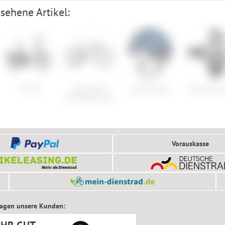
sehene Artikel:
i:SY S8
Specialized
Lumos Nyxel
Time Xpres
Epic World Cup
Vorauskasse
sagen unsere Kunden: