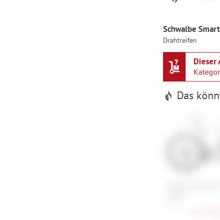
Schwalbe Smart 
Drahtreifen
Dieser 
Katego
Das könnt
Specialized Roub
Expert
54 cm
ab
3.299,