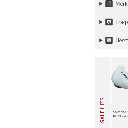
Merk
Frag
Herst
HITS
Shimano 
SALE
RC903 Wid