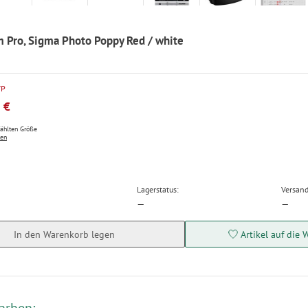
 Pro, Sigma Photo Poppy Red / white
VP
 €
wählten Größe
ten
Lagerstatus:
Versand
—
—
In den Warenkorb legen
Artikel auf die 
arben: