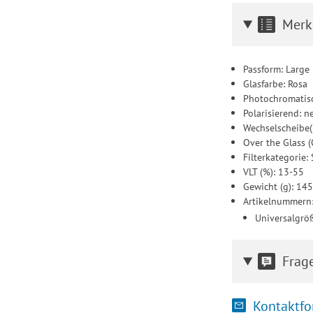
Merk
Passform: Larg
Glasfarbe: Rosa
Photochromatisc
Polarisierend: n
Wechselscheibe(
Over the Glass (
Filterkategorie
VLT (%): 13-55
Gewicht (g): 14
Artikelnummern
Universalgrö
Frag
Kontaktfo