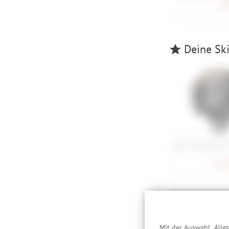
94,
Deine Skib
Atomic Volant Vis
L
351,
Besc
Mit der Auswahl „Alle