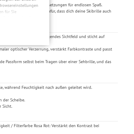
kibrille erfüllt alle Voraussetzungen für endlosen Spaß.
 Browsereinstellungen
 mit Anti Fog+ sorgen dafür, dass dich deine Skibrille auch
 für Sie
n. Dabei werden Ihre
ließlich zum Zwecke
hweitenmessungen,
e Skibrille hat ein hervorragendes Sichtfeld und sticht auf
onen, den
llig, für die
maler optischer Verzerrung, verstärkt Farbkontraste und passt
inwilligung unter
rufen.
de Passform selbst beim Tragen über einer Sehbrille, und das
lle, während Feuchtigkeit nach außen geleitet wird.
n der Scheibe.
 Sicht.
eit / Filterfarbe Rosa Rot: Verstärkt den Kontrast bei