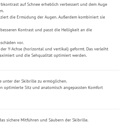
rbkontrast auf Schnee erheblich verbessert und dem Auge
en.
uziert die Ermüdung der Augen. Außerdem kombiniert sie
esseren Kontrast und passt die Helligkeit an die
nschäden vor.
er Y-Achse (horizontal und vertikal) geformt. Das verleiht
aximiert und die Sehqualität optimiert werden.
e unter der Skibrille zu ermöglichen.
nen optimierte Sitz und anatomisch angepassten Komfort
 das sichere Mitführen und Säubern der Skibrille.