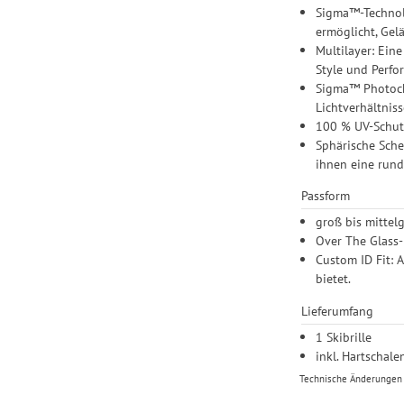
Sigma™-Technolo
ermöglicht, Gel
Multilayer: Ein
Style und Perfo
Sigma™ Photochr
Lichtverhältniss
100 % UV-Schutz
Sphärische Sche
ihnen eine rund
Passform
groß bis mittel
Over The Glass-L
Custom ID Fit: 
bietet.
Lieferumfang
1 Skibrille
inkl. Hartschale
Technische Änderungen u