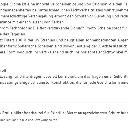
gie: Sigma ist eine innovative Scheibenlösung von Salomon, die den Fa
ändeunebenheiten bei unterschiedlichen Lichtverhältnissen wahrzunehm
e mehrschichtige Verspiegelung erhöht den Schutz vor Blendung und red
rmance mit einer Vielzahl von Farben.
om-Technologie: Die farbverstärkende Sigma™ Photo-Scheibe sorgt für b
e des Tages an.
: Filtert 100 % der UV-Strahlen und beugt allen sonnenbedingten Auge
ibenform: Sphärische Scheiben sind sowohl entlang der X-Achse als auch d
ere Form, wodurch ihr vertikaler und auch ihr horizontaler Sichtwinkel m
groß
ösung für Brillenträger: Speziell konzipiert, um das Tragen einer Sehbrill
Anpassungsfähige Schaumstoffkonstruktion, die für jede Gesichtsform ei
n-Etui + Mikrofaserbeutel für Skibrille: Bietet ausgezeichneten Schutz für
nd Irrtümer in Bild und Text vorbehalten.