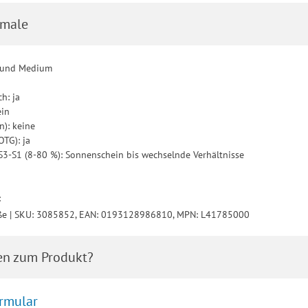
male
e und Medium
h: ja
ein
n): keine
OTG): ja
: S3-S1 (8-80 %): Sonnenschein bis wechselnde Verhältnisse
5
:
ße | SKU: 3085852, EAN: 0193128986810, MPN: L41785000
en zum Produkt?
rmular