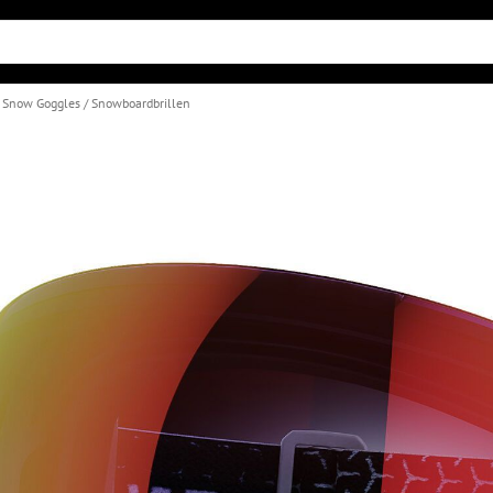
& Snow Goggles
Snowboardbrillen