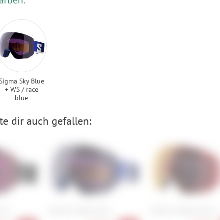
Sigma Sky Blue
+ WS / race
blue
e dir auch gefallen:
Pro
Salomon Radium Pro
Salomon Radium Pro S