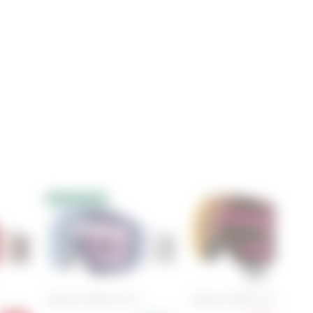
10% Extrarabatt
Salomon Radium Pro S
Salomon Radium Pro + WS