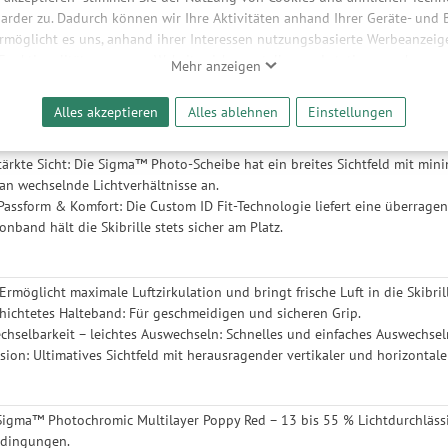
iasten, die starke Leistung, Komfort und Style wollen. Diese rahmenlose S
arder zu. Dadurch können wir Ihre Aktivitäten anhand Ihrer Geräte- und
ftung und eine farbverstärkende, selbstanpassende Sigma™ Photo-Scheibe
ermöglicht es uns, anhand ihrer Interessen nutzungsbasierte Werbeanzeigen
spruchung niemals im Stich lässt.
 Funktionalitäten unserer Website sicherzustellen und stetig zu verbesser
Mehr anzeigen
bieter und Werbepartner weitergegeben. Die Verarbeitung erfolgt aussch
reaming-Inhalten und der Durchführung von statistischer Analyse, Reic
Alles akzeptieren
Alles ablehnen
Einstellungen
 der überall auffällt: Klar sehen, toll aussehen und sich super fühlen! Dies
und nutzungsbasierter Werbung. Informationen zu den einzelnen Funkti
attraktivem, rahmenlosem Design hervor.
 Speicherdauer finden Sie unter Einstellungen. Diese Einwilligung ist freiwi
ärkte Sicht: Die Sigma™ Photo-Scheibe hat ein breites Sichtfeld mit mini
e nicht erforderlich und gilt, bis sie widerrufen wird. Sie können Ihre E
an wechselnde Lichtverhältnisse an.
h für bestimmte Drittanbieter erteilen und jederzeit für die Zukunft wider
assform & Komfort: Die Custom ID Fit-Technologie liefert eine überragen
konband hält die Skibrille stets sicher am Platz.
Ermöglicht maximale Luftzirkulation und bringt frische Luft in die Skibri
chichtetes Halteband: Für geschmeidigen und sicheren Grip.
hselbarkeit – leichtes Auswechseln: Schnelles und einfaches Auswechsel
sion: Ultimatives Sichtfeld mit herausragender vertikaler und horizontaler
Sigma™ Photochromic Multilayer Poppy Red – 13 bis 55 % Lichtdurchlässigk
edingungen.