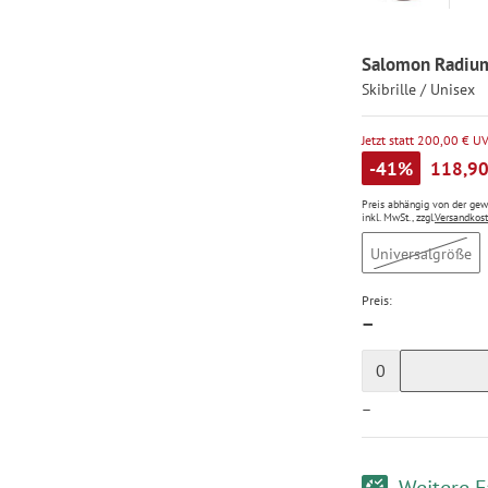
Salomon Radium
Skibrille / Unisex
Jetzt statt 200,00 € U
-41%
118,90
Preis abhängig von der ge
inkl. MwSt., zzgl.
Versandkos
Universalgröße
Preis:
—
0
—
Weitere F