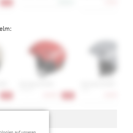
200,00 €
107,90 €
-40%
-40
Helm:
MIPS
POC Obex BC MIPS
POC Obex BC MIPS
M, XL, XS
M, XS
160,90 €
160,90 €
-40%
-40%
-40
ologien auf unseren