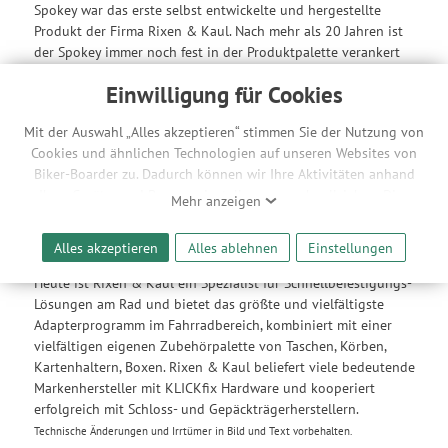
Spokey war das erste selbst entwickelte und hergestellte
Produkt der Firma Rixen & Kaul. Nach mehr als 20 Jahren ist
der Spokey immer noch fest in der Produktpalette verankert
und bei vielen Mechanikern und Profis immer noch die erste
Einwilligung für Cookies
Wahl beim Zentrieren von Speichen. 1988 wurde die Rixen &
Kaul GmbH gegründet und schon ein Jahr später unter dem
Mit der Auswahl „Alles akzeptieren“ stimmen Sie der Nutzung von
Markennamen KLICKfix das erste Schnellbefestigungselement,
Cookies und ähnlichen Technologien auf unseren Websites von
der KLICKfix Lenkeradapter, eingeführt. Dieser Adapter
Biker-Boarder zu. Dadurch können wir Ihre Aktivitäten anhand
entwickelte sich schnell zum Branchenstandard im
Ihrer Geräte- und Browsereinstellungen nachvollziehen. Dies
Fahrradmarkt. Weitere Adapter und spezielle
Mehr anzeigen
ermöglicht es uns, anhand ihrer Interessen nutzungsbasierte
Problemlösungen für fast alle Montagepositionen am Rad
Werbeanzeigen für Sie bereitzustellen sowie Funktionalitäten
folgten.
Alles akzeptieren
Alles ablehnen
Einstellungen
unserer Website sicherzustellen und stetig zu verbessern. Dabei
werden Ihre Daten auch an Drittanbieter und Werbepartner
Heute ist Rixen & Kaul ein Spezialist für Schnellbefestigungs-
weitergegeben. Die Verarbeitung erfolgt ausschließlich zum
Lösungen am Rad und bietet das größte und vielfältigste
Zwecke der Einbindung von Streaming-Inhalten und der
Adapterprogramm im Fahrradbereich, kombiniert mit einer
Durchführung von statistischer Analyse, Reichweitenmessungen,
vielfältigen eigenen Zubehörpalette von Taschen, Körben,
Produktempfehlungen und nutzungsbasierter Werbung.
Kartenhaltern, Boxen. Rixen & Kaul beliefert viele bedeutende
Informationen zu den einzelnen Funktionen, den Drittanbietern
Markenhersteller mit KLICKfix Hardware und kooperiert
und der Speicherdauer finden Sie unter Einstellungen. Diese
erfolgreich mit Schloss- und Gepäckträgerherstellern.
Einwilligung ist freiwillig, für die Nutzung unserer Website nicht
Technische Änderungen und Irrtümer in Bild und Text vorbehalten.
erforderlich und gilt, bis sie widerrufen wird. Sie können Ihre