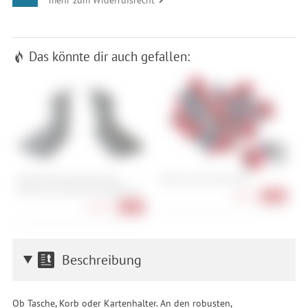
Das könnte dir auch gefallen:
SRAM Bremshebelüberzug
Reverse Disc Rotor Bolts
S
Red/Force eTap AXS hydraulisch
(
8,90 €
-18%
26,90 €
-34%
Beschreibung
Ob Tasche, Korb oder Kartenhalter. An den robusten,