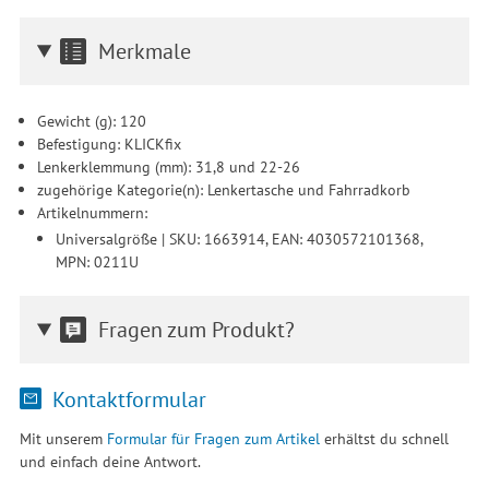
Einwilligung unter Einstellungen lediglich für bestimmte
Drittanbieter erteilen und jederzeit für die Zukunft widerrufen.
Merkmale
Gewicht (g): 120
Befestigung: KLICKfix
Lenkerklemmung (mm): 31,8 und 22-26
zugehörige Kategorie(n): Lenkertasche und Fahrradkorb
Artikelnummern:
Universalgröße | SKU: 1663914, EAN: 4030572101368,
MPN: 0211U
Fragen zum Produkt?
Kontaktformular
Mit unserem
Formular für Fragen zum Artikel
erhältst du schnell
und einfach deine Antwort.