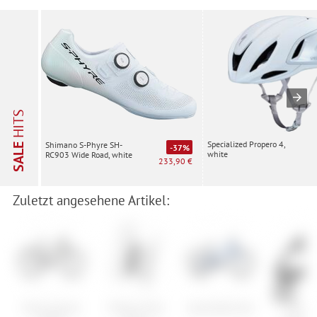
HITS
Specialized Propero 4,
Shimano S-Phyre SH-
SALE
-37%
white
RC903 Wide Road, white
233,90 €
Zuletzt angesehene Artikel:
Ghost Square
Fidlock Twist
Specialized Jett
Syncro