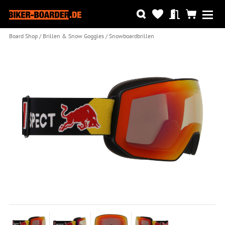
Board Shop
Brillen & Snow Goggles
Snowboardbrillen