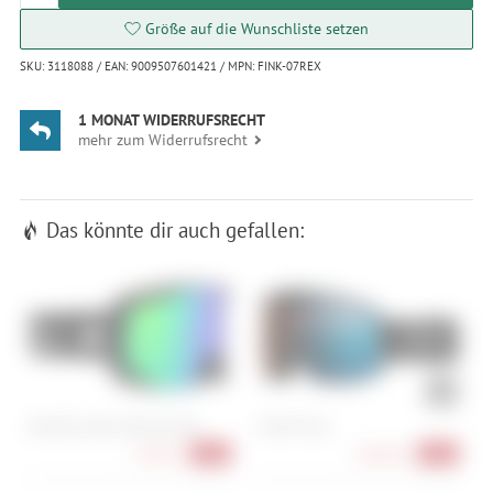
Größe auf die Wunschliste setzen
SKU: 3118088 / EAN: 9009507601421 / MPN: FINK-07REX
1 MONAT WIDERRUFSRECHT
mehr zum Widerrufsrecht
Das könnte dir auch gefallen:
Red Bull Spect Eyewear Jibb
Smith Proxy
F
3
69,90 €
108,90 €
-46%
-41%