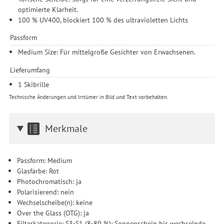
optimierte Klarheit.
Drittanbieter erteilen und jederzeit für die Zukunft widerrufen.
100 % UV400, blockiert 100 % des ultravioletten Lichts
Passform
Medium Size: Für mittelgroße Gesichter von Erwachsenen.
Lieferumfang
1 Skibrille
Technische Änderungen und Irrtümer in Bild und Text vorbehalten.
Merkmale
Passform: Medium
Glasfarbe: Rot
Photochromatisch: ja
Polarisierend: nein
Wechselscheibe(n): keine
Over the Glass (OTG): ja
Filterkategorie: S3-S1 (8-80 %): Sonnenschein bis wechselnde