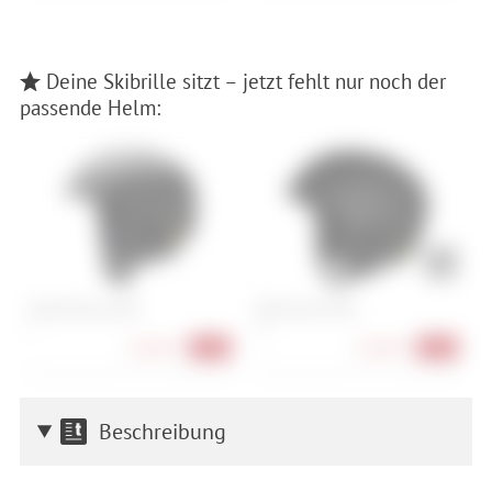
Deine Skibrille sitzt – jetzt fehlt nur noch der
passende Helm:
Smith Nexus MIPS
POC Fornix MIPS
A
S
XS
L
228,90 €
118,90 €
-31%
-41%
Beschreibung