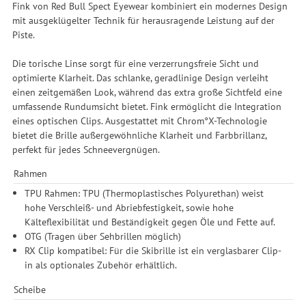
Fink von Red Bull Spect Eyewear kombiniert ein modernes Design
mit ausgeklügelter Technik für herausragende Leistung auf der
Piste.
Die torische Linse sorgt für eine verzerrungsfreie Sicht und
optimierte Klarheit. Das schlanke, geradlinige Design verleiht
einen zeitgemäßen Look, während das extra große Sichtfeld eine
umfassende Rundumsicht bietet. Fink ermöglicht die Integration
eines optischen Clips. Ausgestattet mit Chrom°X-Technologie
bietet die Brille außergewöhnliche Klarheit und Farbbrillanz,
perfekt für jedes Schneevergnügen.
Rahmen
TPU Rahmen: TPU (Thermoplastisches Polyurethan) weist
hohe Verschleiß- und Abriebfestigkeit, sowie hohe
Kälteflexibilität und Beständigkeit gegen Öle und Fette auf.
OTG (Tragen über Sehbrillen möglich)
RX Clip kompatibel: Für die Skibrille ist ein verglasbarer Clip-
in als optionales Zubehör erhältlich.
Scheibe