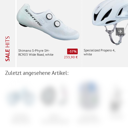
HITS
Specialized Propero 4,
Shimano S-Phyre SH-
SALE
-37%
white
RC903 Wide Road, white
233,90 €
Zuletzt angesehene Artikel:
NS Bikes
Matrix
Schwalbe
Cervelo A
Metropolis
Ausstellungsständer
Schlauch AV 2