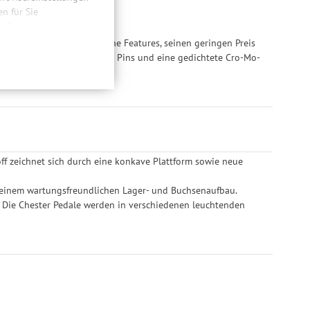
 für Sie
n. Dabei werden Ihre
ließlich zum Zwecke
kstoff begeistert durch seine Features, seinen geringen Preis
hweitenmessungen,
ve Plattform, austauschbare Pins und eine gedichtete Cro-Mo-
onen, den
llig, für die
inwilligung unter
rufen.
ff zeichnet sich durch eine konkave Plattform sowie neue
uf einem wartungsfreundlichen Lager- und Buchsenaufbau.
t. Die Chester Pedale werden in verschiedenen leuchtenden