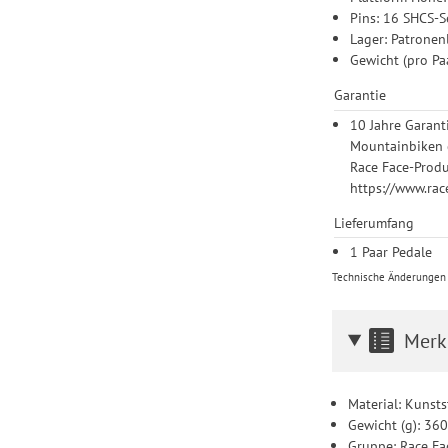
Pins: 16 SHCS-S
Lager: Patrone
Gewicht (pro Pa
Garantie
10 Jahre Garant
Mountainbiken d
Race Face-Produ
https://www.rac
Lieferumfang
1 Paar Pedale
Technische Änderungen u
Merk
Material: Kunsts
Gewicht (g): 36
Gruppe: Race Fa