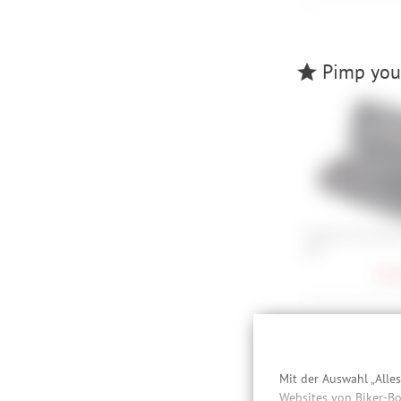
Pimp your
Topeak Torq Stick
Nm
104,
Besc
Mit der Auswahl „Alle
Websites von Biker-Bo