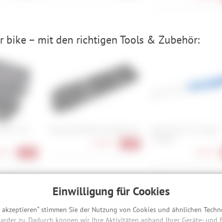
 bike – mit den richtigen Tools & Zubehör:
 Pro 2-10
Cube Acid Multi Tool Husk 24
Park Tool CC-4.2 Chain
Checker
64,90 €
-28%
90 €
20,90 €
-19%
Einwilligung für Cookies
hreibung
s akzeptieren“ stimmen Sie der Nutzung von Cookies und ähnlichen Techn
arder zu. Dadurch können wir Ihre Aktivitäten anhand Ihrer Geräte- und