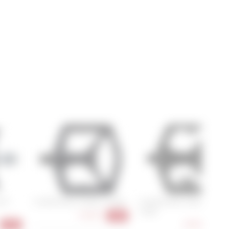
A31
Crankbrothers Stamp 2 Large
Crankbrothers Stamp 1 Gen 
Large
74,90 €
-25%
49,90 €
-26%
-17