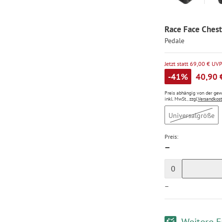
Race Face Chest
Pedale
Jetzt statt 69,00 € UV
-41%
40,90 
Preis abhängig von der ge
inkl. MwSt., zzgl.
Versandkos
Universalgröße
Preis:
—
0
—
Weitere F