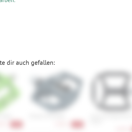
e dir auch gefallen:
 Pedal
Shimano PD-EH500
Cube Acid Pedale Flat 
Classic
90 €
74,90 €
-52%
-17%
36,90 €