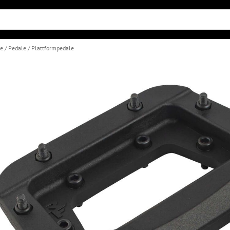
le
Pedale
Plattformpedale