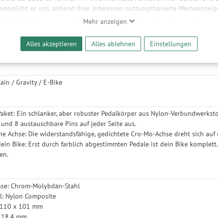
ermöglicht es uns, anhand ihrer Interessen nutzungsbasierte Werbeanzeigen
 Funktionalitäten unserer Website sicherzustellen und stetig zu verbesser
Mehr anzeigen
bieter und Werbepartner weitergegeben. Die Verarbeitung erfolgt aussch
hester geht die Party erst richtig los. Dieses Pedal aus Nylon-Verbundwer
reaming-Inhalten und der Durchführung von statistischer Analyse, Reic
ahreigenschaften auf dem Trail. Zu seiner Ausstattung gehört eine konka
Alles akzeptieren
Alles ablehnen
Einstellungen
und nutzungsbasierter Werbung. Informationen zu den einzelnen Funkti
 Speicherdauer finden Sie unter Einstellungen. Diese Einwilligung ist freiwi
e nicht erforderlich und gilt, bis sie widerrufen wird. Sie können Ihre E
h für bestimmte Drittanbieter erteilen und jederzeit für die Zukunft wider
tain / Gravity / E-Bike
aket: Ein schlanker, aber robuster Pedalkörper aus Nylon-Verbundwerksto
 und 8 austauschbare Pins auf jeder Seite aus.
ine Achse: Die widerstandsfähige, gedichtete Cro-Mo-Achse dreht sich a
dein Bike: Erst durch farblich abgestimmten Pedale ist dein Bike komplet
en.
chse: Chrom-Molybdän-Stahl
l: Nylon Composite
: 110 x 101 mm
: 18,4 mm