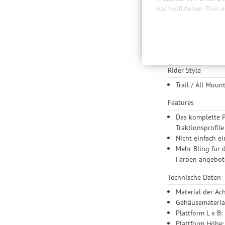
nachvollziehen. Dies 
Let‘s party
bereitzustellen sowie
Daten auch an Drittan
Mit der Race Face C
der Einbindung von St
und die genialen F
Produktempfehlungen 
Achse.
Drittanbietern und der
Rider Style
Nutzung unserer Websit
Einstellungen lediglic
Trail / All Moun
Features
Das komplette P
Traktionsprofile
Nicht einfach e
Mehr Bling für 
Farben angebot
Technische Daten
Material der A
Gehäusemateria
Plattform L x B
Plattform Höhe