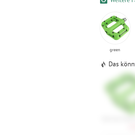
green
Das könnt
Race Face Chester
32,