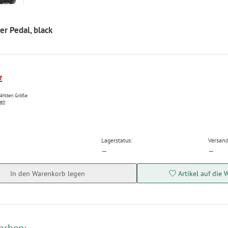
er Pedal, black
P
€
wählten Größe
ten
Lagerstatus:
Versand
—
—
In den Warenkorb legen
Artikel auf die 
arben: