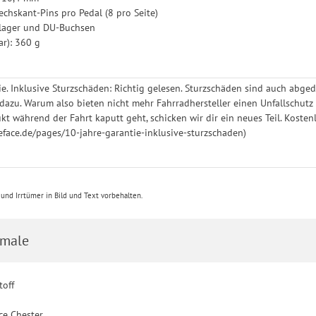
echskant-Pins pro Pedal (8 pro Seite)
nlager und DU-Buchsen
ar): 360 g
ie. Inklusive Sturzschäden: Richtig gelesen. Sturzschäden sind auch abged
azu. Warum also bieten nicht mehr Fahrradhersteller einen Unfallschutz f
kt während der Fahrt kaputt geht, schicken wir dir ein neues Teil. Kosten
eface.de/pages/10-jahre-garantie-inklusive-sturzschaden)
nd Irrtümer in Bild und Text vorbehalten.
male
toff
0
ce Chester