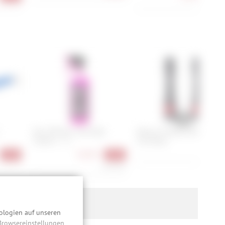
Muc-Off Nano Tech Bike
Reserve Fillmore Valve - 70
Cleaner - 1 L
mm (Paar)
48,90
10,90 €
-16%
-39%
10,90 €/l
ologien auf unseren
 Browsereinstellungen