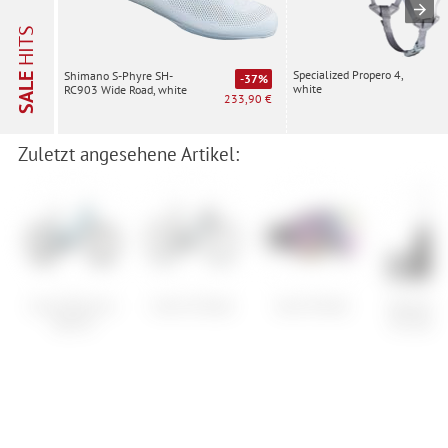
HITS
Specialized Propero 4,
Shimano S-Phyre SH-
SALE
-37%
white
RC903 Wide Road, white
233,90 €
Zuletzt angesehene Artikel:
Cube Reaction
Cube SL Road
Scott Shield
Specializ
Hybrid
Pro Bib S