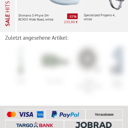
HITS
Specialized Propero 4,
Shimano S-Phyre SH-
SALE
-37%
white
RC903 Wide Road, white
233,90 €
Zuletzt angesehene Artikel:
Völkl
Giro Axis
SRAM
super.nat
CenterLine XR
Essentia
Rotor
Vorauskasse