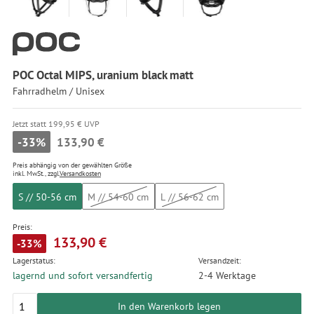
POC Octal MIPS, uranium black matt
Fahrradhelm / Unisex
Jetzt statt 199,95 € UVP
-33%
133,90 €
Preis abhängig von der gewählten Größe
inkl. MwSt., zzgl.
Versandkosten
S // 50-56 cm
M // 54-60 cm
L // 56-62 cm
Preis:
133,90 €
-33%
Lagerstatus:
Versandzeit:
lagernd und sofort versandfertig
2-4 Werktage
In den Warenkorb legen