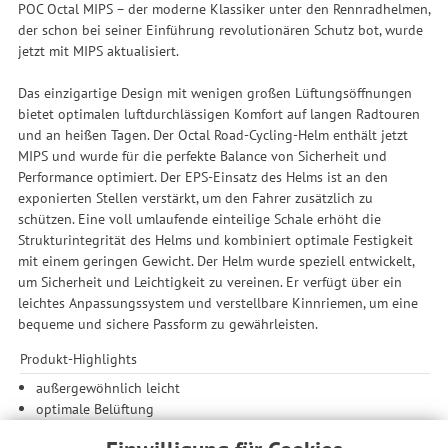
POC Octal MIPS – der moderne Klassiker unter den Rennradhelmen,
der schon bei seiner Einführung revolutionären Schutz bot, wurde
jetzt mit MIPS aktualisiert.
Das einzigartige Design mit wenigen großen Lüftungsöffnungen
bietet optimalen luftdurchlässigen Komfort auf langen Radtouren
und an heißen Tagen. Der Octal Road-Cycling-Helm enthält jetzt
MIPS und wurde für die perfekte Balance von Sicherheit und
Performance optimiert. Der EPS-Einsatz des Helms ist an den
exponierten Stellen verstärkt, um den Fahrer zusätzlich zu
schützen. Eine voll umlaufende einteilige Schale erhöht die
Strukturintegrität des Helms und kombiniert optimale Festigkeit
mit einem geringen Gewicht. Der Helm wurde speziell entwickelt,
um Sicherheit und Leichtigkeit zu vereinen. Er verfügt über ein
leichtes Anpassungssystem und verstellbare Kinnriemen, um eine
bequeme und sichere Passform zu gewährleisten.
Produkt-Highlights
außergewöhnlich leicht
optimale Belüftung
MIPS-Gehirnschutzsystem