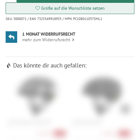
Größe auf die Wunschliste setzen
SKU: 3000071 / EAN: 7325549918955 / MPN: PC108011037SML1
1 MONAT WIDERRUFSRECHT
mehr zum Widerrufsrecht
Das könnte dir auch gefallen:
POC Ventral Air MIPS NFC
POC Ventral MIPS
P
S
M
S
172,90 €
178,90 €
-40%
-40%