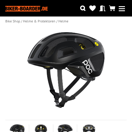
Bike Shop
Helme & Protektoren
Helme