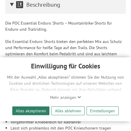
Beschreibung
Die POC Essential Enduro Shorts – Mountainbike-Shorts für
Enduro und Trailriding.
Die Essential Enduro Shorts bieten den perfekten Mix aus Schutz
und Performance für heiße Tage auf den Trails. Die Shorts
optimieren den Komfort beim Pedaltritt und sind aus leichtem
Nylon-Stretchmaterial gefertigt, das Feuchtigkeit effektiv ableitet
Einwilligung für Cookies
und schnell trocknet – ideal für warme Tage. Die Essential Enduro
Shorts sind wasserabweisend und verfügen über zahlreiche
Mit der Auswahl „Alles akzeptieren“ stimmen Sie der Nutzung von
Taschen, einen elastischen Bund und eine optimierte Passform für
Cookies und ähnlichen Technologien auf unseren Websites von
Radfahrer, die sich problemlos mit Knieschonern kombinieren lässt.
Biker-Boarder zu. Dadurch können wir Ihre Aktivitäten anhand
Produkt-Highlights
Ihrer Geräte- und Browsereinstellungen nachvollziehen. Dies
Mehr anzeigen
ermöglicht es uns, anhand ihrer Interessen nutzungsbasierte
Leichtes und strapazierfähiges Nylonmaterial mit
Werbeanzeigen für Sie bereitzustellen sowie Funktionalitäten
Stretcheffekt
Alles akzeptieren
Alles ablehnen
Einstellungen
unserer Website sicherzustellen und stetig zu verbessern. Dabei
Präzise Mountainbike-Passform
werden Ihre Daten auch an Drittanbieter und Werbepartner
Vorgeformter Kniebereich für Radfahrer
weitergegeben. Die Verarbeitung erfolgt ausschließlich zum
Lässt sich problemlos mit den POC Knieschonern tragen