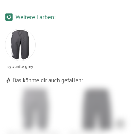
Weitere Farben:
sylvanite grey
Das könnte dir auch gefallen:
POC M's Essential Enduro Shorts
POC M's Motion Shorts
S