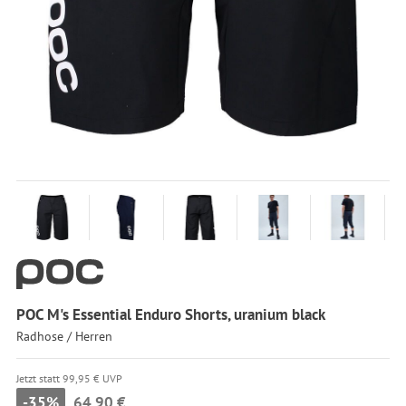
POC M's Essential Enduro Shorts, uranium black
Radhose / Herren
Jetzt statt 99,95 € UVP
-35%
64,90 €