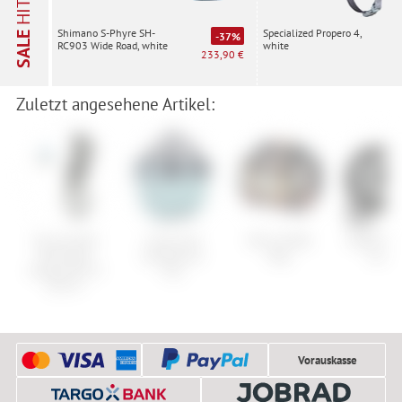
HITS
Specialized Propero 4,
Shimano S-Phyre SH-
SALE
-37%
white
RC903 Wide Road, white
233,90 €
Zuletzt angesehene Artikel:
Cannondale
Cube Acid
Nitro Duffle
SRAM Riv
Derailleur
Lenkerkorb
Bag
Kurbe
Hanger BT ST
City
SS 077
Vorauskasse