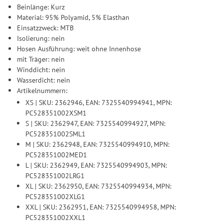
Beinlänge: Kurz
Material: 95% Polyamid, 5% Elasthan
Einsatzzweck: MTB
Isolierung: nein
Hosen Ausführung: weit ohne Innenhose
mit Träger: nein
Winddicht: nein
Wasserdicht: nein
Artikelnummern:
XS | SKU: 2362946, EAN: 7325540994941, MPN:
PC528351002XSM1
S | SKU: 2362947, EAN: 7325540994927, MPN:
PC528351002SML1
M | SKU: 2362948, EAN: 7325540994910, MPN:
PC528351002MED1
L | SKU: 2362949, EAN: 7325540994903, MPN:
PC528351002LRG1
XL | SKU: 2362950, EAN: 7325540994934, MPN:
PC528351002XLG1
XXL | SKU: 2362951, EAN: 7325540994958, MPN:
PC528351002XXL1