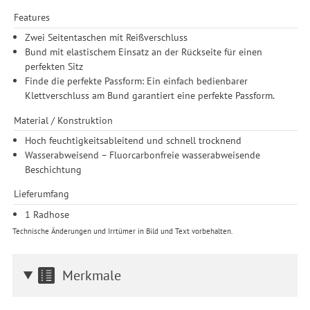
Zwecke der Einbindung von Streaming-Inhalten und der
Features
Durchführung von statistischer Analyse, Reichweitenmessungen,
Produktempfehlungen und nutzungsbasierter Werbung.
Zwei Seitentaschen mit Reißverschluss
Informationen zu den einzelnen Funktionen, den Drittanbietern
Bund mit elastischem Einsatz an der Rückseite für einen
und der Speicherdauer finden Sie unter Einstellungen. Diese
perfekten Sitz
Einwilligung ist freiwillig, für die Nutzung unserer Website nicht
Finde die perfekte Passform: Ein einfach bedienbarer
erforderlich und gilt, bis sie widerrufen wird. Sie können Ihre
Klettverschluss am Bund garantiert eine perfekte Passform.
Einwilligung unter Einstellungen lediglich für bestimmte
Drittanbieter erteilen und jederzeit für die Zukunft widerrufen.
Material / Konstruktion
Hoch feuchtigkeitsableitend und schnell trocknend
Wasserabweisend – Fluorcarbonfreie wasserabweisende
Beschichtung
Lieferumfang
1 Radhose
Technische Änderungen und Irrtümer in Bild und Text vorbehalten.
Merkmale