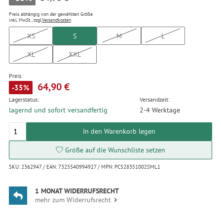
Preis abhängig von der gewählten Größe
inkl. MwSt., zzgl.
Versandkosten
XS
S
M
L
XL
XXL
Preis:
64,90 €
-35%
Lagerstatus:
Versandzeit:
lagernd und sofort versandfertig
2-4 Werktage
In den Warenkorb legen
Größe auf die Wunschliste setzen
SKU: 2362947 / EAN: 7325540994927 / MPN: PC528351002SML1
1 MONAT WIDERRUFSRECHT
mehr zum Widerrufsrecht