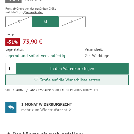
Preis abhängig von der gewählten Größe
inkl. MwSt., zzgl.
Versandkosten
S
M
L
Preis:
73,90 €
-51%
Lagerstatus:
Versandzeit:
lagernd und sofort versandfertig
2-4 Werktage
In den Warenkorb legen
Größe auf die Wunschliste setzen
SKU: 1940875 / EAN: 7325540916080 / MPN: PC200221002MED1
1 MONAT WIDERRUFSRECHT
mehr zum Widerrufsrecht