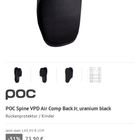
POC Spine VPD Air Comp Back Jr, uranium black
Rückenprotektor / Kinder
Jetzt statt 149,95 € UVP
-51%
73,90 €