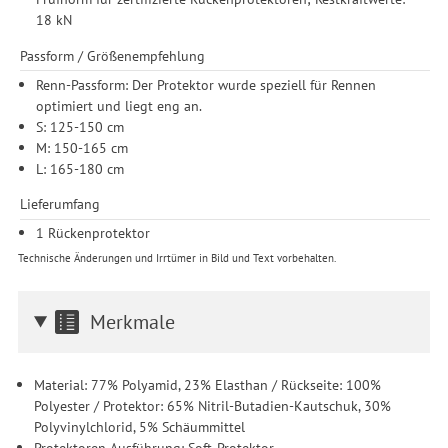
Einwilligung unter Einstellungen lediglich für bestimmte
18 kN
Drittanbieter erteilen und jederzeit für die Zukunft widerrufen.
Passform / Größenempfehlung
Renn-Passform: Der Protektor wurde speziell für Rennen
optimiert und liegt eng an.
S: 125-150 cm
M: 150-165 cm
L: 165-180 cm
Lieferumfang
1 Rückenprotektor
Technische Änderungen und Irrtümer in Bild und Text vorbehalten.
Merkmale
Material: 77% Polyamid, 23% Elasthan / Rückseite: 100%
Polyester / Protektor: 65% Nitril-Butadien-Kautschuk, 30%
Polyvinylchlorid, 5% Schäummittel
Protektoren Ausführung: Soft-Protektor