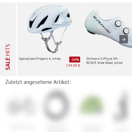
HITS
Shimano S-Phyre SH-
Specialized Propero 4, white
SALE
-26%
RC903 Wide Road, white
139,90 €
Zuletzt angesehene Artikel:
Cube Nuroad
Trelock PK
Specialized
100
360/100/19
Small Fry
Derestri