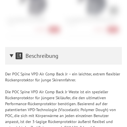
Fox Dirtpaw Glove Black
Fox Defend Wind Offroad Glove
R
S, XXL
S, L, XXL
7,
25,90 €
29,90 €
-26%
-40%
Beschreibung
Der POC Spine VPD Air Comp Back Jr – ein leichter, extrem flexibler
Rückenprotektor für junge Skirennfahrer.
Die POC Spine VPD Air Comp Back Jr Weste ist ein spezieller
Rückenprotektor für jüngere Skiläufer, die den ultimativen
Performance-Rückenprotektor benötigen. Basierend auf der
patentierten VPD-Technologie (Viscoelastic Polymer Dough) von
POC, die sich mit Körperwärme an jeden einzelnen Benutzer
anpasst, ist der 3-lagige Rückenprotektor äußerst flexibel und