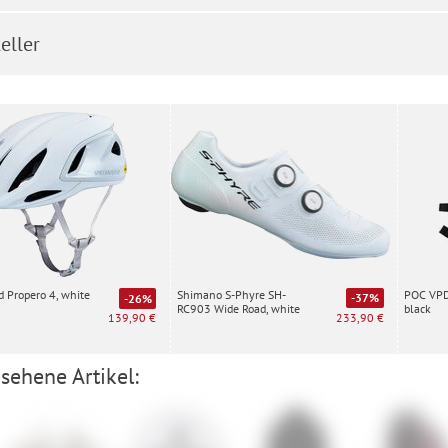
eller
Shimano S-Phyre SH-
POC VPD 
d Propero 4, white
-37%
-26%
RC903 Wide Road, white
black
233,90 €
139,90 €
sehene Artikel: