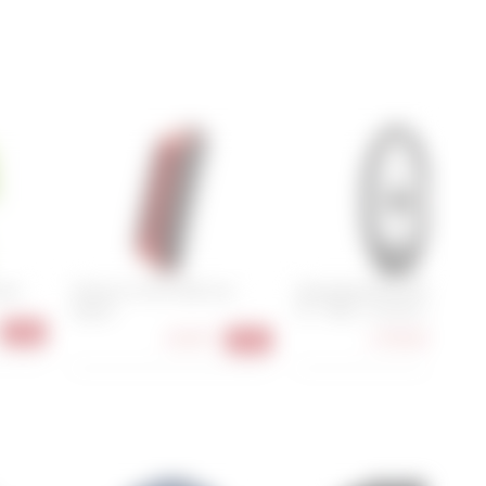
oman
Trelock LS 414 COB Line
Specialized Roval Rapide CL
Signal
III - 700C / 12x142 mm
-43%
18,90 €
1.499,00 €
-35%
-25