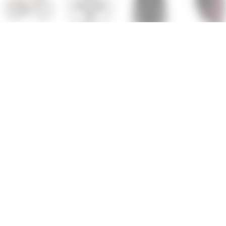
BMC 257
Shimano RT-
Fox Ranger
Ortovox M
Urbanchallenge
EM810
Wind Pullover
Light Glov
Bremsscheibe
Ice-Tech Freeza
Vorauskasse
sagen unsere Kunden:
EHR GUT
95
/ 5.00
37.870 Bewertungen