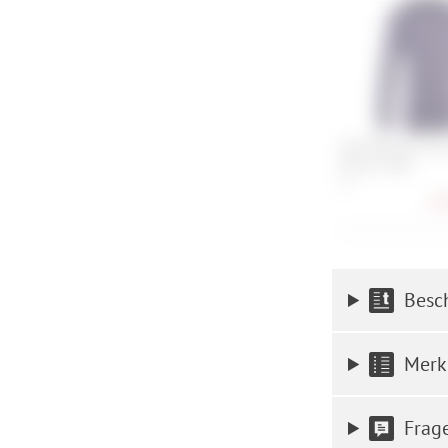
ION Baselayer Te
Merino Men
XL
27,
Besc
Merk
Frag