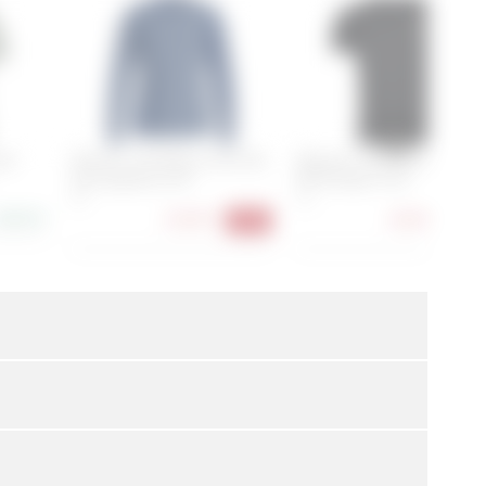
ool
Ortovox 120 Merino Cool Tec
Ortovox 120 Merino Cool Te
Fast Upward LS M
MTN Stripe TS M
XL
S, L
88,90 €
56,90 €
46,90 €
-37%
-37