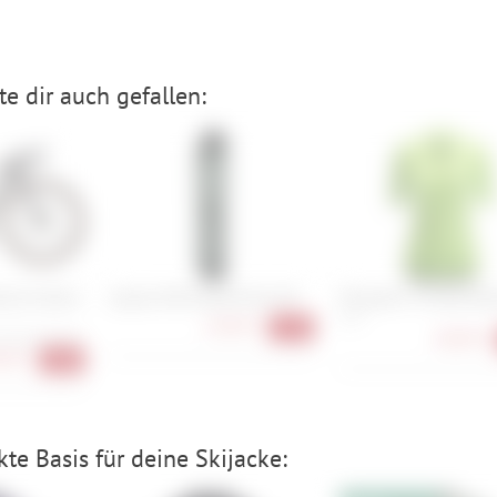
e dir auch gefallen:
tone Carbon
Lezyne CNC Pocket Drive HV
Pinarello F7 Jersey W
S, M
24,90 €
-17%
68,90 €
, 58 cm, 61 cm
00 €
-28%
te Basis für deine Skijacke: