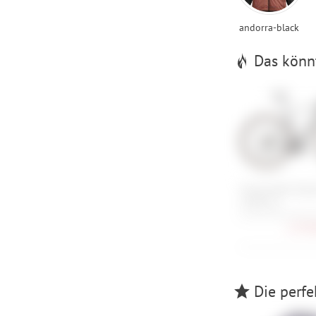
andorra-black
Das könnt
Cannondale Tops
3 GRX 2x
51 cm, 54 cm, 56 cm
2.379,
Die perfek