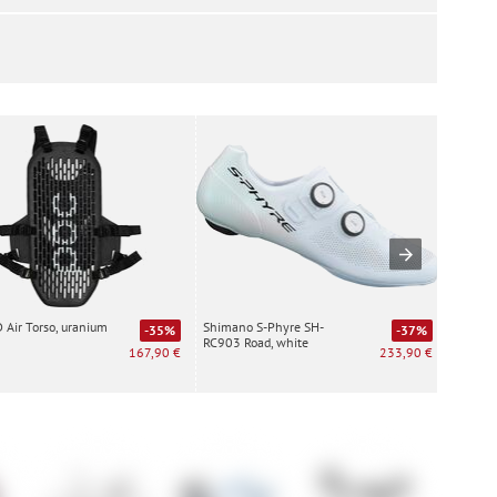
Air Torso, uranium
Shimano S-Phyre SH-
Special
-35%
-37%
RC903 Road, white
white
167,90 €
233,90 €