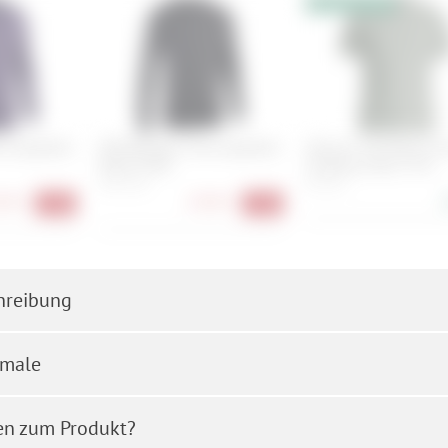
10% Extrarabatt
e Longsleeve
ION Baselayer Tee Longsleeve
Ortovox 150 Merino C
Merino Men
Climbing Vibes TS M
S, M, L, XL
M, L, XL
90 €
27,90 €
-72%
-72%
hreibung
male
en zum Produkt?