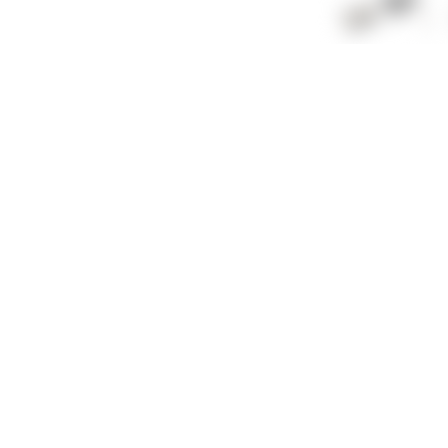
Specialized
EMT 9 Tool
Aktuelle Öffnungszeiten Flagshipstore Chemnitz:
Das 
S
Mo, Di, Do, Fr
10:00 - 19:00 Uhr
Mittwoch
11:00 - 19:00 Uhr
Samstag
10:00 - 16:00 Uhr
4.