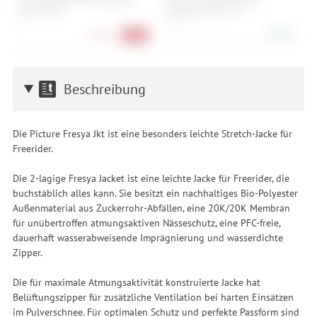
Merino Men
Climbing Vibes TS M
U
XL
M, L, XL
X
88,90 €
27,90 €
-72%
Beschreibung
Die Picture Fresya Jkt ist eine besonders leichte Stretch-Jacke für
Freerider.
Die 2-lagige Fresya Jacket ist eine leichte Jacke für Freerider, die
buchstäblich alles kann. Sie besitzt ein nachhaltiges Bio-Polyester
Außenmaterial aus Zuckerrohr-Abfällen, eine 20K/20K Membran
für unübertroffen atmungsaktiven Nässeschutz, eine PFC-freie,
dauerhaft wasserabweisende Imprägnierung und wasserdichte
Zipper.
Die für maximale Atmungsaktivität konstruierte Jacke hat
Belüftungszipper für zusätzliche Ventilation bei harten Einsätzen
im Pulverschnee. Für optimalen Schutz und perfekte Passform sind