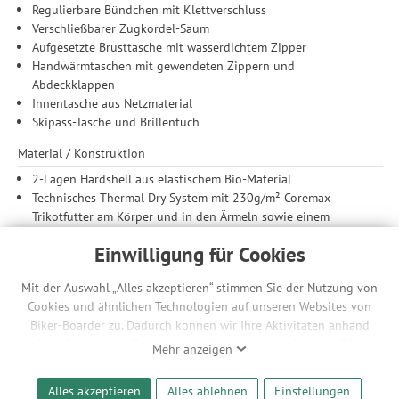
Regulierbare Bündchen mit Klettverschluss
Verschließbarer Zugkordel-Saum
Aufgesetzte Brusttasche mit wasserdichtem Zipper
Handwärmtaschen mit gewendeten Zippern und
Abdeckklappen
Innentasche aus Netzmaterial
Skipass-Tasche und Brillentuch
Material / Konstruktion
2-Lagen Hardshell aus elastischem Bio-Material
Technisches Thermal Dry System mit 230g/m² Coremax
Trikotfutter am Körper und in den Ärmeln sowie einem
leichten Taftfutter aus Recycling-Polyester in der Kapuze
Einwilligung für Cookies
Dryplay 20K/20K Membran: Diese Laminatmembran aus einer
Polyurethanmischung (PU) ist wasserdicht, winddicht und
Mit der Auswahl „Alles akzeptieren“ stimmen Sie der Nutzung von
atmungsaktiv. Sie ist extrem strapazierfähig und hält den
Cookies und ähnlichen Technologien auf unseren Websites von
Träger bei allen Wetterbedingungen trocken. Im Labor und
Biker-Boarder zu. Dadurch können wir Ihre Aktivitäten anhand
vor Ort getestet.
Ihrer Geräte- und Browsereinstellungen nachvollziehen. Dies
Thermal Dry System: Thermal Dry besteht aus recyceltem
Mehr anzeigen
ermöglicht es uns, anhand ihrer Interessen nutzungsbasierte
Polyester (PE) und ist ein Strickstoff, der als Futter verwendet
Werbeanzeigen für Sie bereitzustellen sowie Funktionalitäten
wird, um Sie warm und trocken zu halten, wenn Sie aktiv sind.
Alles akzeptieren
Alles ablehnen
Einstellungen