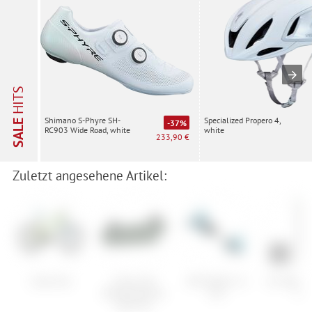
HITS
Specialized Propero 4,
Shimano S-Phyre SH-
SALE
-37%
white
RC903 Wide Road, white
233,90 €
Zuletzt angesehene Artikel:
Cube Aim
Cube Acid
ATK Raider 11
K2 Wayba
Rahmentasche
Evo
W
Pack Pro