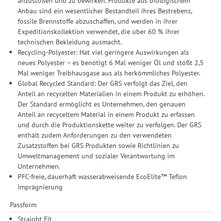
anzustoßen und zu bewirken. Produkte aus biologischem
Anbau sind ein wesentlicher Bestandteil ihres Bestrebens,
fossile Brennstoffe abzuschaffen, und werden in ihrer
Expeditionskollektion verwendet, die über 60 % ihrer
technischen Bekleidung ausmacht.
Recycling-Polyester: Hat viel geringere Auswirkungen als
neues Polyester – es benötigt 6 Mal weniger Öl und stößt 2,5
Mal weniger Treibhausgase aus als herkömmliches Polyester.
Global Recycled Standard: Der GRS verfolgt das Ziel, den
Anteil an recycelten Materialien in einem Produkt zu erhöhen.
Der Standard ermöglicht es Unternehmen, den genauen
Anteil an recyceltem Material in einem Produkt zu erfassen
und durch die Produktionskette weiter zu verfolgen. Der GRS
enthält zudem Anforderungen zu den verwendeten
Zusatzstoffen bei GRS Produkten sowie Richtlinien zu
Umweltmanagement und sozialer Verantwortung im
Unternehmen.
PFC-freie, dauerhaft wasserabweisende EcoElite™ Teflon
Imprägnierung
Passform
Straight Fit