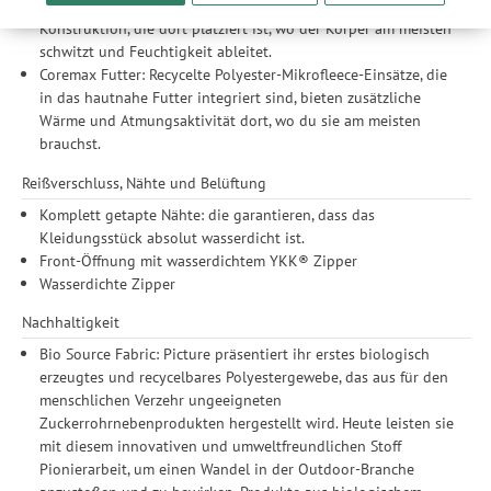
unserer Website sicherzustellen und stetig zu verbessern. Dabei
Es verfügt über eine einzigartige Body-Mapping-
werden Ihre Daten auch an Drittanbieter und Werbepartner
Konstruktion, die dort platziert ist, wo der Körper am meisten
weitergegeben. Die Verarbeitung erfolgt ausschließlich zum
schwitzt und Feuchtigkeit ableitet.
Zwecke der Einbindung von Streaming-Inhalten und der
Coremax Futter: Recycelte Polyester-Mikrofleece-Einsätze, die
Durchführung von statistischer Analyse, Reichweitenmessungen,
in das hautnahe Futter integriert sind, bieten zusätzliche
Produktempfehlungen und nutzungsbasierter Werbung.
Wärme und Atmungsaktivität dort, wo du sie am meisten
Informationen zu den einzelnen Funktionen, den Drittanbietern
brauchst.
und der Speicherdauer finden Sie unter Einstellungen. Diese
Reißverschluss, Nähte und Belüftung
Einwilligung ist freiwillig, für die Nutzung unserer Website nicht
erforderlich und gilt, bis sie widerrufen wird. Sie können Ihre
Komplett getapte Nähte: die garantieren, dass das
Einwilligung unter Einstellungen lediglich für bestimmte
Kleidungsstück absolut wasserdicht ist.
Drittanbieter erteilen und jederzeit für die Zukunft widerrufen.
Front-Öffnung mit wasserdichtem YKK® Zipper
Wasserdichte Zipper
Nachhaltigkeit
Bio Source Fabric: Picture präsentiert ihr erstes biologisch
erzeugtes und recycelbares Polyestergewebe, das aus für den
menschlichen Verzehr ungeeigneten
Zuckerrohrnebenprodukten hergestellt wird. Heute leisten sie
mit diesem innovativen und umweltfreundlichen Stoff
Pionierarbeit, um einen Wandel in der Outdoor-Branche