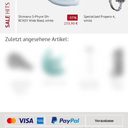
HITS
Specialized Propero 4,
Shimano S-Phyre SH-
SALE
-37%
white
RC903 Wide Road, white
233,90 €
Zuletzt angesehene Artikel:
Specialized
Burton Grom
Leki Artena
ORTLIEB 
Power Pro
Airfoil 3D
Roller C
Mirror
Vorauskasse