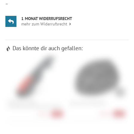
—
1 MONAT WIDERRUFSRECHT
mehr zum Widerrufsrecht
Das könnte dir auch gefallen:
Cube Acid E-Bike
A
Cube Helm Road Race
Schutzblechrücklicht Pro-E BES3
S
S
58,90 €
-26%
15,90 €
-20%