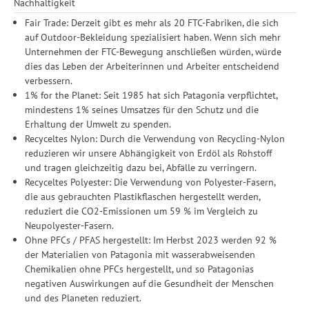
Nachhaltigkeit
Zwecke der Einbindung von Streaming-Inhalten und der
Fair Trade: Derzeit gibt es mehr als 20 FTC-Fabriken, die sich
Durchführung von statistischer Analyse, Reichweitenmessungen,
auf Outdoor-Bekleidung spezialisiert haben. Wenn sich mehr
Produktempfehlungen und nutzungsbasierter Werbung.
Unternehmen der FTC-Bewegung anschließen würden, würde
Informationen zu den einzelnen Funktionen, den Drittanbietern
dies das Leben der Arbeiterinnen und Arbeiter entscheidend
und der Speicherdauer finden Sie unter Einstellungen. Diese
verbessern.
Einwilligung ist freiwillig, für die Nutzung unserer Website nicht
1% for the Planet: Seit 1985 hat sich Patagonia verpflichtet,
erforderlich und gilt, bis sie widerrufen wird. Sie können Ihre
mindestens 1% seines Umsatzes für den Schutz und die
Einwilligung unter Einstellungen lediglich für bestimmte
Erhaltung der Umwelt zu spenden.
Drittanbieter erteilen und jederzeit für die Zukunft widerrufen.
Recyceltes Nylon: Durch die Verwendung von Recycling-Nylon
reduzieren wir unsere Abhängigkeit von Erdöl als Rohstoff
und tragen gleichzeitig dazu bei, Abfälle zu verringern.
Recyceltes Polyester: Die Verwendung von Polyester-Fasern,
die aus gebrauchten Plastikflaschen hergestellt werden,
reduziert die CO2-Emissionen um 59 % im Vergleich zu
Neupolyester-Fasern.
Ohne PFCs / PFAS hergestellt: Im Herbst 2023 werden 92 %
der Materialien von Patagonia mit wasserabweisenden
Chemikalien ohne PFCs hergestellt, und so Patagonias
negativen Auswirkungen auf die Gesundheit der Menschen
und des Planeten reduziert.