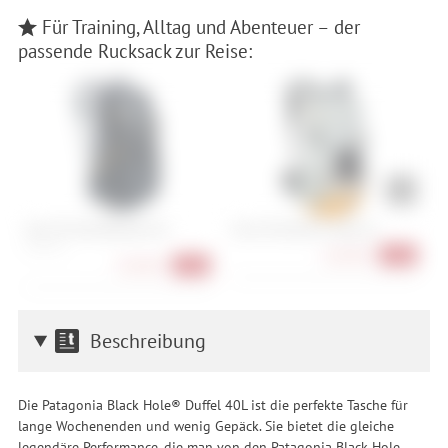
Für Training, Alltag und Abenteuer – der
passende Rucksack zur Reise:
Evoc FR Trail Blackline 20
Evoc FR Enduro E-Ride 16
O
S , XL , M
163,90 €
-32%
159,90 €
-33%
Beschreibung
Die Patagonia Black Hole® Duffel 40L ist die perfekte Tasche für
lange Wochenenden und wenig Gepäck. Sie bietet die gleiche
legendäre Performance, die man von den Patagonia Black Hole