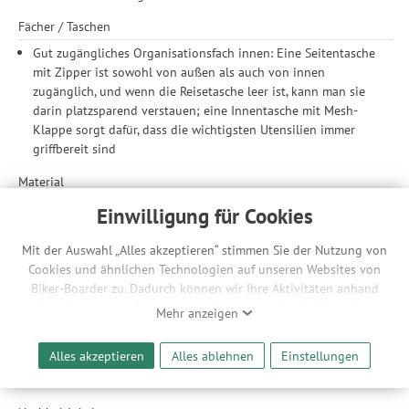
Fächer / Taschen
Gut zugängliches Organisationsfach innen: Eine Seitentasche
mit Zipper ist sowohl von außen als auch von innen
zugänglich, und wenn die Reisetasche leer ist, kann man sie
darin platzsparend verstauen; eine Innentasche mit Mesh-
Klappe sorgt dafür, dass die wichtigsten Utensilien immer
griffbereit sind
Material
Äußerst robustes und wetterfestes 100 % Recyclingmaterial:
Einwilligung für Cookies
Die Tasche besteht aus wetter- und abriebfestem
Ripstopgewebe aus 100% Recycling-Polyester mit einem
Mit der Auswahl „Alles akzeptieren“ stimmen Sie der Nutzung von
matten, recycelten TPU-Film-Laminat
Cookies und ähnlichen Technologien auf unseren Websites von
Hauptmaterial: 478 g/m², 900-Denier Ripstopgewebe aus 100
Biker-Boarder zu. Dadurch können wir Ihre Aktivitäten anhand
% Postconsumer Recycling-Polyester mit recyceltem TPU
Ihrer Geräte- und Browsereinstellungen nachvollziehen. Dies
Mehr anzeigen
Laminat
ermöglicht es uns, anhand ihrer Interessen nutzungsbasierte
Futter: 102 g/m², 200-Denier Gewebe aus 100 % Recycling-
Werbeanzeigen für Sie bereitzustellen sowie Funktionalitäten
Alles akzeptieren
Alles ablehnen
Einstellungen
Polyester mit PU-Beschichtung
unserer Website sicherzustellen und stetig zu verbessern. Dabei
Gurtband: 100 % Recycling-Nylon
werden Ihre Daten auch an Drittanbieter und Werbepartner
weitergegeben. Die Verarbeitung erfolgt ausschließlich zum