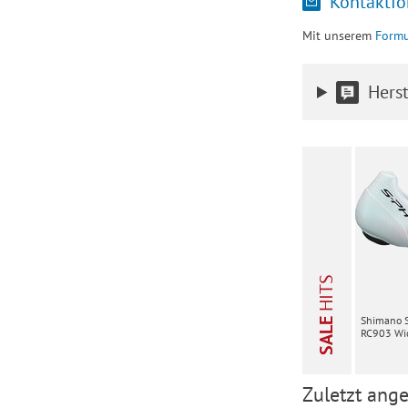
Kontaktfo
Mit unserem
Formu
Herst
HITS
Shimano 
SALE
RC903 Wid
Zuletzt ange