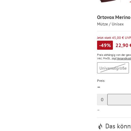
Ortovox Merino 
Mütze / Unisex
Jetzt statt 45,00 € UV
-49%
22,90 
Preis abhängig von der ge
inkl. MwSt., zzgl.
Versandkos
Universalgröße
Preis:
—
0
—
Das könnt