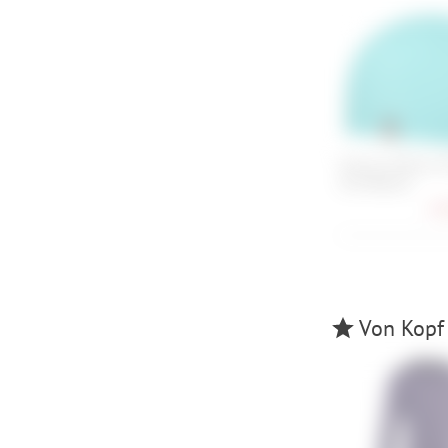
Ortovox Merino F
Grid Beanie
17,
Von Kopf 