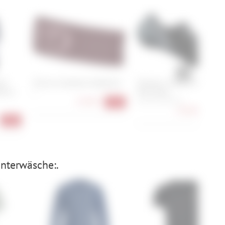
n's
Ortovox Seamless Headband
Shimano S-Phyre SH-RC903
erino
Wide Road
L
15,90 €
41, 42, 43, 44, 45
-47%
233,90 €
-37
-50%
nterwäsche:.