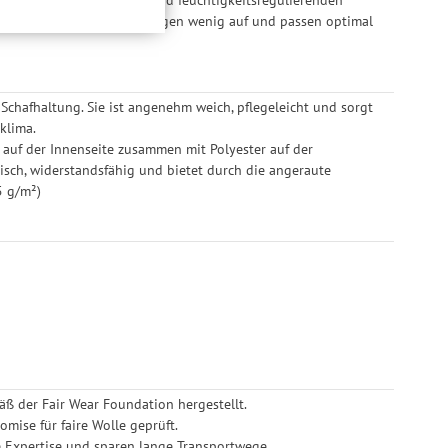
onen, den
 halten den Kopf warm, tragen wenig auf und passen optimal
llig, für die
inwilligung unter
rufen.
 Schafhaltung. Sie ist angenehm weich, pflegeleicht und sorgt
klima.
 auf der Innenseite zusammen mit Polyester auf der
stisch, widerstandsfähig und bietet durch die angeraute
5 g/m²)
ß der Fair Wear Foundation hergestellt.
mise für faire Wolle geprüft.
e Expertise und sparen lange Transportwege.