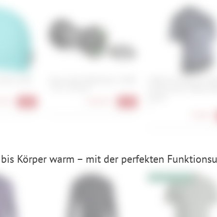
leece Light
Cane Creek Hellbender 70 BB
X-Bionic Corefusion Me
- T47 / 30 mm
Cycling Short Sleeve M
Jersey
90 €
104,90 €
-60%
-42%
S
79,90 €
bis Körper warm – mit der perfekten Funktionsu
10% Extrarabatt