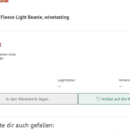
Fleece Light Beanie, winetasting
P
€
wählten Größe
ten
Lagerstatus:
Versand
—
—
In den Warenkorb legen
Artikel auf die 
e dir auch gefallen: