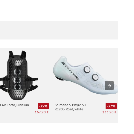
Air Torso, uranium
Shimano S-Phyre SH-
Special
-35%
-37%
RC903 Road, white
Gripton
167,90 €
233,90 €
sidewal