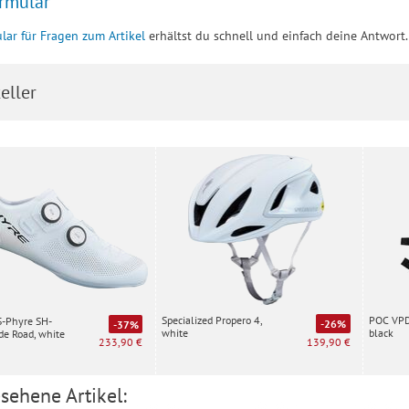
rmular
lar für Fragen zum Artikel
erhältst du schnell und einfach deine Antwort.
eller
Specialized Propero 4,
POC VPD 
S-Phyre SH-
-26%
-37%
white
black
e Road, white
139,90 €
233,90 €
sehene Artikel: