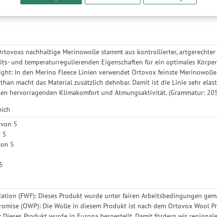
und nutzungsbasierter Werbung. Informationen zu den einzelnen Funkti
von Merinowolle besonders gut zur Geltung kommen. Die leichten Mützen
 Speicherdauer finden Sie unter Einstellungen. Diese Einwilligung ist freiwi
.
e nicht erforderlich und gilt, bis sie widerrufen wird. Sie können Ihre E
h für bestimmte Drittanbieter erteilen und jederzeit für die Zukunft wider
Ortovoxs nachhaltige Merinowolle stammt aus kontrollierter, artgerechter
its- und temperaturregulierenden Eigenschaften für ein optimales Körper
ight: In den Merino Fleece Linien verwendet Ortovox feinste Merinowolle
sthan macht das Material zusätzlich dehnbar. Damit ist die Linie sehr ela
nen hervorragenden Klimakomfort und Atmungsaktivität. (Grammatur: 20
eich
 von 5
n 5
von 5
5
 5
ation (FWF): Dieses Produkt wurde unter fairen Arbeitsbedingungen gemä
omise (OWP): Die Wolle in diesem Produkt ist nach dem Ortovox Wool Pro
 Dieses Produkt wurde in Europa hergestellt. Damit fördern wir regional