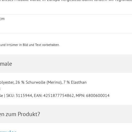
 cm
nd Irrtümer in Bild und Text vorbehalten.
male
olyester, 26 % Schurwolle (Merino), 7 % Elasthan
:
ße | SKU: 3115944, EAN: 4251877754862, MPN: 6800600014
en zum Produkt?