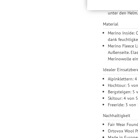
Produktempfehlungen 
Eigenschaften 
Drittanbietern und der
unter den Helm
Nutzung unserer Websit
Einstellungen lediglic
Material
Merino Inside: 
dank feuchtigke
Merino Fleece L
Außenseite. Ela
Merinowolle ei
Idealer Einsatzber
Alpinklettern: 4
Hochtour: 5 vo
Bergsteigen: 5 
Skitour: 4 von 
Freeride: 3 von
Nachhaltigkeit
Fair Wear Found
Ortovox Wool Pr
Made in Europe: