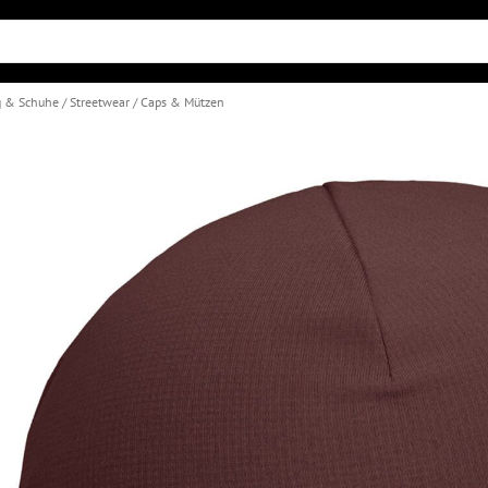
g & Schuhe
Streetwear
Caps & Mützen