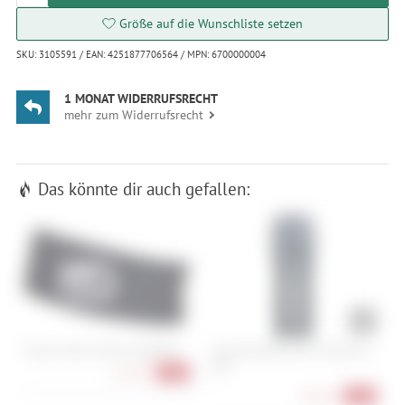
Größe auf die Wunschliste setzen
SKU: 3105591 / EAN: 4251877706564 / MPN: 6700000004
1 MONAT WIDERRUFSRECHT
mehr zum Widerrufsrecht
Das könnte dir auch gefallen:
Ortovox Rock'n'Wool Headband
Scott Ultimate Dryo 10 Women's
C
Pant
5
21,90 €
-45%
S
97,90 €
-55%