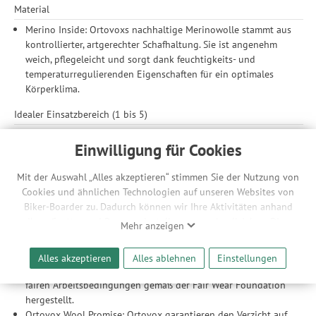
Material
Merino Inside: Ortovoxs nachhaltige Merinowolle stammt aus
kontrollierter, artgerechter Schafhaltung. Sie ist angenehm
weich, pflegeleicht und sorgt dank feuchtigkeits- und
temperaturregulierenden Eigenschaften für ein optimales
Körperklima.
Idealer Einsatzbereich (1 bis 5)
Klettern: 5
Einwilligung für Cookies
Hochtour: 5
Bergsteigen: 5
Mit der Auswahl „Alles akzeptieren“ stimmen Sie der Nutzung von
Skitour: 5
Cookies und ähnlichen Technologien auf unseren Websites von
Passform
Biker-Boarder zu. Dadurch können wir Ihre Aktivitäten anhand
Ihrer Geräte- und Browsereinstellungen nachvollziehen. Dies
Umfang: 58 cm
Mehr anzeigen
ermöglicht es uns, anhand ihrer Interessen nutzungsbasierte
Nachhaltigkeit
Werbeanzeigen für Sie bereitzustellen sowie Funktionalitäten
Alles akzeptieren
Alles ablehnen
Einstellungen
unserer Website sicherzustellen und stetig zu verbessern. Dabei
Fair Wear Foundation (FWF): Dieses Produkt wurde unter
werden Ihre Daten auch an Drittanbieter und Werbepartner
fairen Arbeitsbedingungen gemäß der Fair Wear Foundation
weitergegeben. Die Verarbeitung erfolgt ausschließlich zum
hergestellt.
Zwecke der Einbindung von Streaming-Inhalten und der
Ortovox Wool Promise: Ortovox garantieren den Verzicht auf