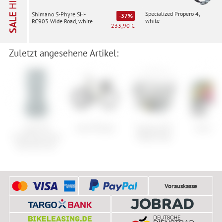
HITS
Specialized Propero 4,
Shimano S-Phyre SH-
SALE
-37%
white
RC903 Wide Road, white
233,90 €
Zuletzt angesehene Artikel:
Cube WS
Scott Plasma
Topeak MTX
Anon Ha
Funktionsunterhemd
Basket Rear
Race Be Cool
Vorauskasse