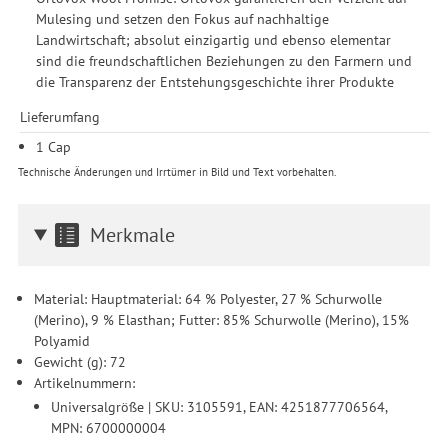
Durchführung von statistischer Analyse, Reichweitenmessungen,
Mulesing und setzen den Fokus auf nachhaltige
Produktempfehlungen und nutzungsbasierter Werbung.
Landwirtschaft; absolut einzigartig und ebenso elementar
Informationen zu den einzelnen Funktionen, den Drittanbietern
sind die freundschaftlichen Beziehungen zu den Farmern und
und der Speicherdauer finden Sie unter Einstellungen. Diese
die Transparenz der Entstehungsgeschichte ihrer Produkte
Einwilligung ist freiwillig, für die Nutzung unserer Website nicht
Lieferumfang
erforderlich und gilt, bis sie widerrufen wird. Sie können Ihre
Einwilligung unter Einstellungen lediglich für bestimmte
1 Cap
Drittanbieter erteilen und jederzeit für die Zukunft widerrufen.
Technische Änderungen und Irrtümer in Bild und Text vorbehalten.
Merkmale
Material: Hauptmaterial: 64 % Polyester, 27 % Schurwolle
(Merino), 9 % Elasthan; Futter: 85% Schurwolle (Merino), 15%
Polyamid
Gewicht (g): 72
Artikelnummern:
Universalgröße | SKU: 3105591, EAN: 4251877706564,
MPN: 6700000004