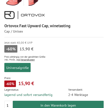
Ortovox Fast Upward Cap, winetasting
Cap / Unisex
Jetzt statt 40,00 € UVP
-60%
15,90 €
Preis abhängig von der gewählten Größe
inkl. MwSt., zzgl.
Versandkosten
Universalgröße
Preis:
15,90 €
-60%
Lagerstatus:
Versandzeit:
lagernd und sofort versandfertig
2-4 Werktage
In den Warenkorb legen