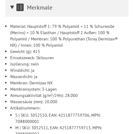
Merkmale
Material: Hauptstoff 1: 79 % Polyamid + 11 % Schurwolle
(Merino) + 10 % Elasthan / Hauptstoff 2 Außen: 100 %
Polyamid / Membran: 100 % Polyurethan (Toray Dermizax®
NX) / Innen: 100 % Polyamid
Gewicht (g): 415
Einsatzzweck: Skitouren
Isolierung: nein
Winddicht: ja
Wasserdicht: ja
Membran: Dermizax NX
Membransystem: 3-Lagen
Atmungsaktivität (g/m²/24h): 28.000
Wassersäule (mm): 20.000
Artikelnummern:
S | SKU: 3052510, EAN: 4251877759706, MPN:
7088000001
M | SKU: 3052511, EAN: 4251877759713, MPN:
7088000002