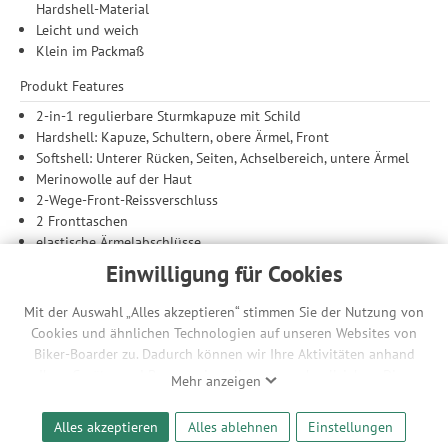
Hardshell-Material
Leicht und weich
Klein im Packmaß
Produkt Features
2-in-1 regulierbare Sturmkapuze mit Schild
Hardshell: Kapuze, Schultern, obere Ärmel, Front
Softshell: Unterer Rücken, Seiten, Achselbereich, untere Ärmel
Merinowolle auf der Haut
2-Wege-Front-Reissverschluss
2 Fronttaschen
elastische Ärmelabschlüsse
Weitenregulierbarer Saum
Einwilligung für Cookies
Material Eigenschaften
Mit der Auswahl „Alles akzeptieren“ stimmen Sie der Nutzung von
Hohe Atmungsaktivität
Cookies und ähnlichen Technologien auf unseren Websites von
Wind- und wasserdicht: mind. 20.000 Wassersäule – 100 %
Biker-Boarder zu. Dadurch können wir Ihre Aktivitäten anhand
winddicht
Ihrer Geräte- und Browsereinstellungen nachvollziehen. Dies
Mehr anzeigen
Leicht
ermöglicht es uns, anhand ihrer Interessen nutzungsbasierte
Hohe Abriebfestigkeit
Werbeanzeigen für Sie bereitzustellen sowie Funktionalitäten
Alles akzeptieren
Alles ablehnen
Einstellungen
Schnell trocknend
unserer Website sicherzustellen und stetig zu verbessern. Dabei