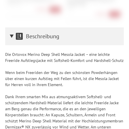
Merino Men
M
XS, M, L, XL
L, XL
S
27,90 €
-44%
27,90 €
-72%
Beschreibung
Die Ortovox Merino Deep Shell Mesola Jacket – eine leichte
Freeride Aufstiegsjacke mit Softshell-Komfort und Hardshell-Schutz
Wenn beim Freeriden der Weg zu den schönsten Powderhängen
über einen kurzen Aufstieg mit Fellen führt, ist die Mesola Jacket
für Herren voll in ihrem Element.
Dank ihrem smarten Mix aus atmungsaktivem Softshell- und
schützendem Hardshell-Material liefert die leichte Freeride Jacke
am Berg genau die Performance, die es an den jeweiligen
Körperstellen braucht: An Kapuze, Schultern, Ärmeln und Front
schützt Merino Deep Shell Material mit der Hochleistungsmembran
Dermizax® NX zuverlässig vor Wind und Wetter. Am unteren