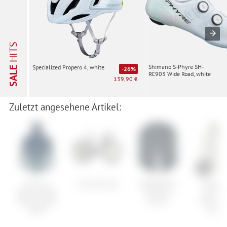
HITS
Shimano S-Phyre SH-
Specialized Propero 4, white
SALE
-26%
RC903 Wide Road, white
139,90 €
Zuletzt angesehene Artikel:
Ortovox
Cube Nuroad
GOREWEAR
Patago
Merino Deep
Fernflow
Chouin
Shell Mesola
Shorts
Crest Upr
Jacket
Hood