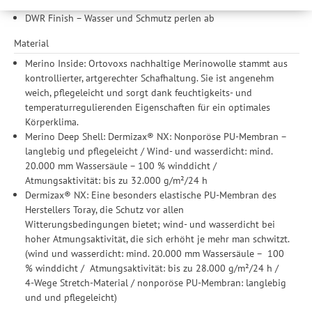
2 Wege Stretch-Material
werden Ihre Daten auch an Drittanbieter und Werbepartner
DWR Finish – Wasser und Schmutz perlen ab
weitergegeben. Die Verarbeitung erfolgt ausschließlich zum
Zwecke der Einbindung von Streaming-Inhalten und der
Material
Durchführung von statistischer Analyse, Reichweitenmessungen,
Merino Inside: Ortovoxs nachhaltige Merinowolle stammt aus
Produktempfehlungen und nutzungsbasierter Werbung.
kontrollierter, artgerechter Schafhaltung. Sie ist angenehm
Informationen zu den einzelnen Funktionen, den Drittanbietern
weich, pflegeleicht und sorgt dank feuchtigkeits- und
und der Speicherdauer finden Sie unter Einstellungen. Diese
temperaturregulierenden Eigenschaften für ein optimales
Einwilligung ist freiwillig, für die Nutzung unserer Website nicht
Körperklima.
erforderlich und gilt, bis sie widerrufen wird. Sie können Ihre
Merino Deep Shell: Dermizax® NX: Nonporöse PU-Membran –
Einwilligung unter Einstellungen lediglich für bestimmte
langlebig und pflegeleicht / Wind- und wasserdicht: mind.
Drittanbieter erteilen und jederzeit für die Zukunft widerrufen.
20.000 mm Wassersäule – 100 % winddicht /
Atmungsaktivität: bis zu 32.000 g/m²/24 h
Dermizax® NX: Eine besonders elastische PU-Membran des
Herstellers Toray, die Schutz vor allen
Witterungsbedingungen bietet; wind- und wasserdicht bei
hoher Atmungsaktivität, die sich erhöht je mehr man schwitzt.
(wind­ und wasserdicht: mind. 20.000 mm Wassersäule – ­ 100
% winddicht / ­ Atmungsaktivität: bis zu 28.000 g/m²/24 h /
4-­Wege ­Stretch-­Material / nonporöse PU­-Membran: langlebig
und und pflegeleicht)