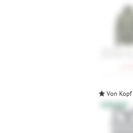
GOREWEAR Lupr
Windstopper Jack
S
ab
89,
Von Kopf 
10% Extrarabatt