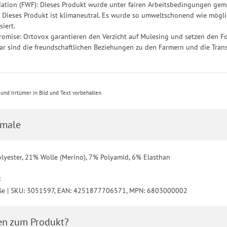
ation (FWF): Dieses Produkt wurde unter fairen Arbeitsbedingungen gemä
: Dieses Produkt ist klimaneutral. Es wurde so umweltschonend wie mögl
iert.
omise: Ortovox garantieren den Verzicht auf Mulesing und setzen den Fo
r sind die freundschaftlichen Beziehungen zu den Farmern und die Tran
nd Irrtümer in Bild und Text vorbehalten.
male
olyester, 21% Wolle (Merino), 7% Polyamid, 6% Elasthan
:
ße | SKU: 3051597, EAN: 4251877706571, MPN: 6803000002
en zum Produkt?