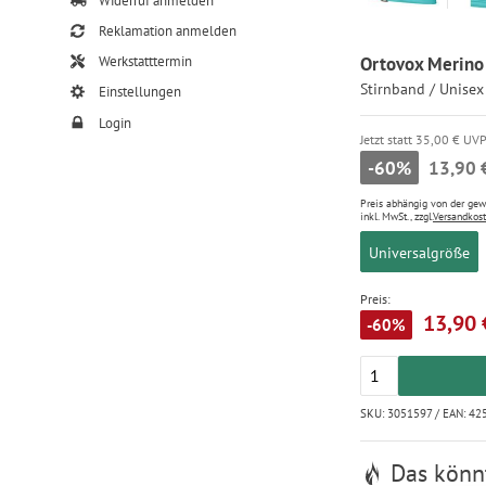
Widerruf anmelden
Reklamation anmelden
Ortovox Merino 
Werkstatttermin
Stirnband / Unisex
Einstellungen
Login
Jetzt statt 35,00 € UV
-60%
13,90 
Preis abhängig von der ge
inkl. MwSt., zzgl.
Versandkos
Universalgröße
Preis:
13,90 
-60%
SKU: 3051597 / EAN: 4
Das könnt