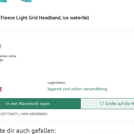
Fleece Light Grid Headband, ice waterfall
P
€
wählten Größe
ten
Lagerstatus:
€
lagernd und sofort versandfertig
In den Warenkorb legen
Größe auf die W
251877706571 / MPN: 6803000002
e dir auch gefallen: