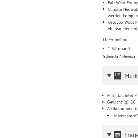
Fair Wear Found
Climate Neutral
werden kompens
Ortovox Wool Pr
ebenso elementa
Lieferumfang
1 Stirnband
Technische Änderungen u
Merk
Material: 66% P
Gewicht (g): 20
Artikelnummern
Universalgrö
Frag