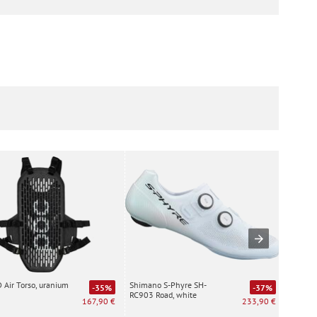
Air Torso, uranium
Shimano S-Phyre SH-
Special
-35%
-37%
RC903 Road, white
white
167,90 €
233,90 €