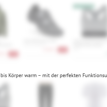
10% Extrarabatt
a
Scott MTB Vertec Shoe
super.natural Tundra2
e Herren
Semplice Bra Damen
41, 42, 43, 44, 45
147,90 €
XS, S
-26%
90 €
-53%
bis Körper warm – mit der perfekten Funktionsu