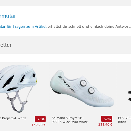
rmular
lar für Fragen zum Artikel
erhältst du schnell und einfach deine Antwort.
eller
Shimano S-Phyre SH-
POC VPD 
d Propero 4, white
-37%
-26%
RC903 Wide Road, white
black
233,90 €
139,90 €