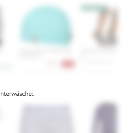
10% Extrarabatt
20
Ortovox Merino Fleece Light
Ortovox Free Ride Long Soc
Grid Beanie
W
35-38, 39-41, 42-44
17,90 €
-60%
48,90 €
43,90
nterwäsche:.