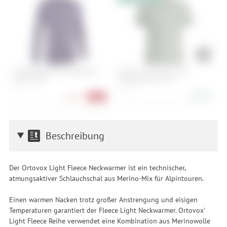
ION Baselayer Tee Longsleeve
Ortovox 150 Merino Cool
O
Merino Men
Climbing Vibes TS M
U
XL
M, L, XL
X
88,90 €
27,90 €
-72%
Beschreibung
Der Ortovox Light Fleece Neckwarmer ist ein technischer,
atmungsaktiver Schlauchschal aus Merino-Mix für Alpintouren.
Einen warmen Nacken trotz großer Anstrengung und eisigen
Temperaturen garantiert der Fleece Light Neckwarmer. Ortovox'
Light Fleece Reihe verwendet eine Kombination aus Merinowolle