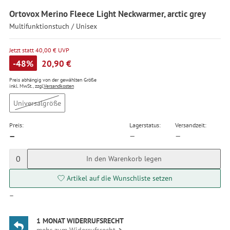
Ortovox Merino Fleece Light Neckwarmer, arctic grey
Multifunktionstuch / Unisex
Jetzt statt 40,00 € UVP
-48%
20,90 €
Preis abhängig von der gewählten Größe
inkl. MwSt., zzgl.
Versandkosten
Universalgröße
Preis:
Lagerstatus:
Versandzeit:
—
—
—
0
In den Warenkorb legen
Artikel auf die Wunschliste setzen
—
1 MONAT WIDERRUFSRECHT
mehr zum Widerrufsrecht