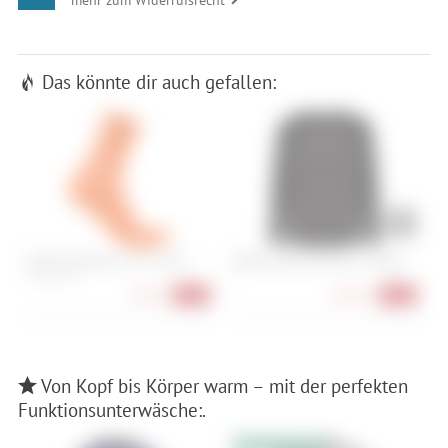
Das könnte dir auch gefallen:
Castelli Espresso 2 W 12 Sock
Oakley Seeker Airline LS Jersey
O
35-38, 39-41
S
9,90 €
34,90 €
-42%
-56%
Von Kopf bis Körper warm – mit der perfekten
Funktionsunterwäsche:.
10% Extrarabatt