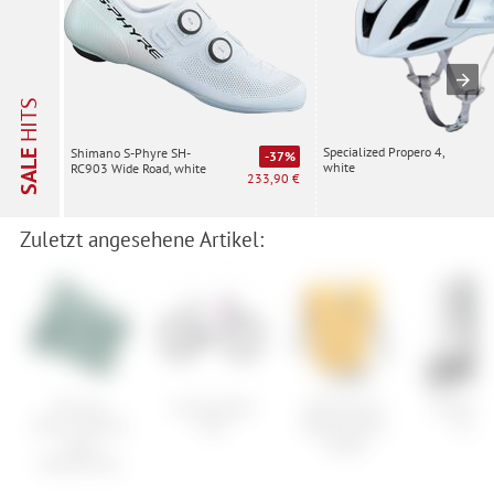
HITS
Specialized Propero 4,
Shimano S-Phyre SH-
SALE
-37%
white
RC903 Wide Road, white
233,90 €
Zuletzt angesehene Artikel:
Ortovox
Cannondale
Vaude Aqua
Vaude Up
Merino Fleece
Trail
Back Deluxe
12 L
Light
Single
Neckwarmer