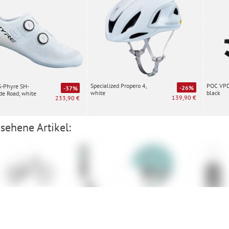
Specialized Propero 4,
POC VPD 
S-Phyre SH-
-26%
-37%
white
black
e Road, white
139,90 €
233,90 €
sehene Artikel:
Amflow Amflow
Nitro
Giro Ceva
GOREWEA
PX
Swiftride
Optical kur