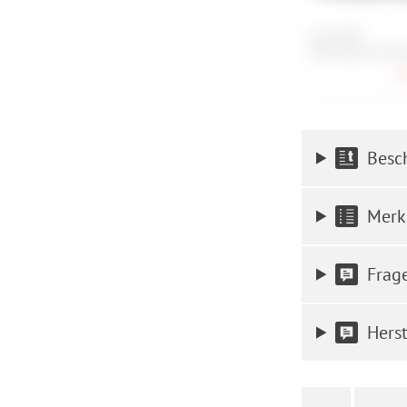
Cube RFR
Fahrradschlossha
2,
Besc
Merk
Frag
Herst