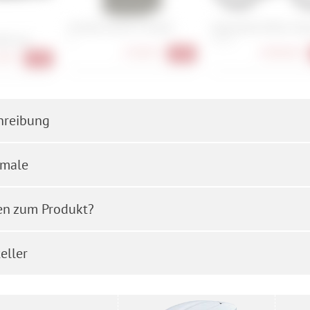
Armada Grands 3L Jacket
Specialized Aethos Exp
lterung
S
54 cm
178,90 €
3.099,00 €
-60%
90 €
-58%
hreibung
male
en zum Produkt?
eller