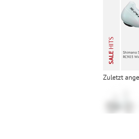
HITS
Shimano 
SALE
RC903 Wid
Zuletzt ange
Cube Compact
Hybrid