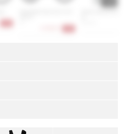
ert
Specialized Turbo Tero X 4.0 -
Ortovox Ravine Free 3L Jack
29/27.5
M
XL
S, M, L, XL
-38%
598,90
2.199,00 €
-35%