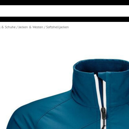
g & Schuhe
Jacken & Westen
Softshelljacken