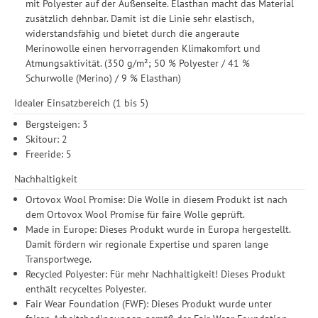
Informationen zu den einzelnen Funktionen, den Drittanbietern
mit Polyester auf der Außenseite. Elasthan macht das Material
und der Speicherdauer finden Sie unter Einstellungen. Diese
zusätzlich dehnbar. Damit ist die Linie sehr elastisch,
Einwilligung ist freiwillig, für die Nutzung unserer Website nicht
widerstandsfähig und bietet durch die angeraute
erforderlich und gilt, bis sie widerrufen wird. Sie können Ihre
Merinowolle einen hervorragenden Klimakomfort und
Einwilligung unter Einstellungen lediglich für bestimmte
Atmungsaktivität. (350 g/m²; 50 % Polyester / 41 %
Drittanbieter erteilen und jederzeit für die Zukunft widerrufen.
Schurwolle (Merino) / 9 % Elasthan)
Idealer Einsatzbereich (1 bis 5)
Bergsteigen: 3
Skitour: 2
Freeride: 5
Nachhaltigkeit
Ortovox Wool Promise: Die Wolle in diesem Produkt ist nach
dem Ortovox Wool Promise für faire Wolle geprüft.
Made in Europe: Dieses Produkt wurde in Europa hergestellt.
Damit fördern wir regionale Expertise und sparen lange
Transportwege.
Recycled Polyester: Für mehr Nachhaltigkeit! Dieses Produkt
enthält recyceltes Polyester.
Fair Wear Foundation (FWF): Dieses Produkt wurde unter