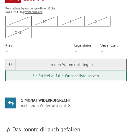
Preis abhängig von der gewählten Größe
inkl. MwSt., zzgl.
Versandkosten
S
M
L
XL
XXL
Preis:
Lagerstatus:
Versandzeit:
—
—
—
0
In den Warenkorb legen
Artikel auf die Wunschliste setzen
—
1 MONAT WIDERRUFSRECHT
mehr zum Widerrufsrecht
Das könnte dir auch gefallen: