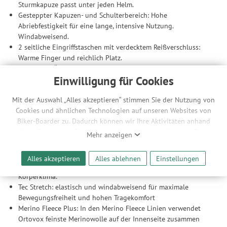
Sturmkapuze passt unter jeden Helm.
Gesteppter Kapuzen- und Schulterbereich: Hohe
Abriebfestigkeit für eine lange, intensive Nutzung.
Windabweisend.
2 seitliche Eingriffstaschen mit verdecktem Reißverschluss:
Warme Finger und reichlich Platz.
Elastischer Ärmelsaum
Einwilligung für Cookies
Material Eigenschaften
Mit der Auswahl „Alles akzeptieren“ stimmen Sie der Nutzung von
Komfortables Tragegefühl
Cookies und ähnlichen Technologien auf unseren Websites von
Material
Biker-Boarder zu. Dadurch können wir Ihre Aktivitäten anhand
Ihrer Geräte- und Browsereinstellungen nachvollziehen. Dies
Merino Inside: Ortovoxs nachhaltige Merinowolle stammt aus
Mehr anzeigen
ermöglicht es uns, anhand ihrer Interessen nutzungsbasierte
kontrollierter, artgerechter Schafhaltung. Sie ist angenehm
Werbeanzeigen für Sie bereitzustellen sowie Funktionalitäten
weich, pflegeleicht und sorgt dank feuchtigkeits- und
Alles akzeptieren
Alles ablehnen
Einstellungen
unserer Website sicherzustellen und stetig zu verbessern. Dabei
temperaturregulierenden Eigenschaften für ein optimales
werden Ihre Daten auch an Drittanbieter und Werbepartner
Körperklima.
weitergegeben. Die Verarbeitung erfolgt ausschließlich zum
Tec Stretch: elastisch und windabweisend für maximale
Zwecke der Einbindung von Streaming-Inhalten und der
Bewegungsfreiheit und hohen Tragekomfort
Durchführung von statistischer Analyse, Reichweitenmessungen,
Merino Fleece Plus: In den Merino Fleece Linien verwendet
Produktempfehlungen und nutzungsbasierter Werbung.
Ortovox feinste Merinowolle auf der Innenseite zusammen