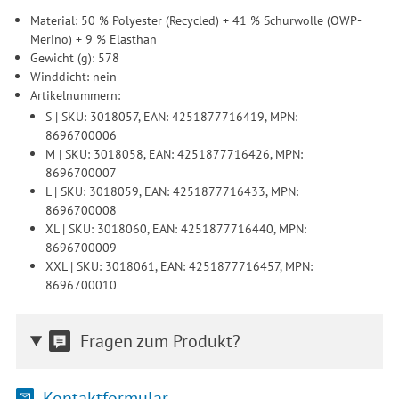
Material: 50 % Polyester (Recycled) + 41 % Schurwolle (OWP-
Merino) + 9 % Elasthan
Gewicht (g): 578
Winddicht: nein
Artikelnummern:
S | SKU: 3018057, EAN: 4251877716419, MPN:
8696700006
M | SKU: 3018058, EAN: 4251877716426, MPN:
8696700007
L | SKU: 3018059, EAN: 4251877716433, MPN:
8696700008
XL | SKU: 3018060, EAN: 4251877716440, MPN:
8696700009
XXL | SKU: 3018061, EAN: 4251877716457, MPN:
8696700010
Fragen zum Produkt?
Kontaktformular