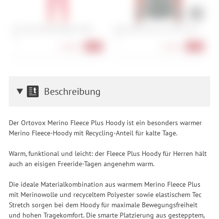
Kari Traa Faith Baselayer Pants
Elevenate Women's Primo Crew
I
M
XS
S, M
S,
48,90 €
53,90 €
-55%
-51%
Beschreibung
Der Ortovox Merino Fleece Plus Hoody ist ein besonders warmer
Merino Fleece-Hoody mit Recycling-Anteil für kalte Tage.
Warm, funktional und leicht: der Fleece Plus Hoody für Herren hält
auch an eisigen Freeride-Tagen angenehm warm.
Die ideale Materialkombination aus warmem Merino Fleece Plus
mit Merinowolle und recyceltem Polyester sowie elastischem Tec
Stretch sorgen bei dem Hoody für maximale Bewegungsfreiheit
und hohen Tragekomfort. Die smarte Platzierung aus gestepptem,