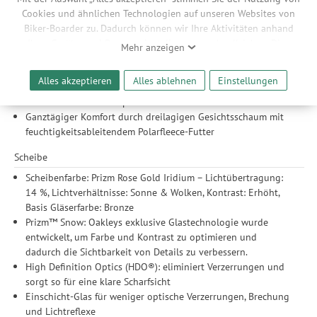
einen sicheren Halt des Glases sorgen.
Cookies und ähnlichen Technologien auf unseren Websites von
Dezente Einkerbungen an den Bügeln sorgen für
Biker-Boarder zu. Dadurch können wir Ihre Aktivitäten anhand
Kompatibilität mit den meisten Korrekturbrillen
Ihrer Geräte- und Browsereinstellungen nachvollziehen. Dies
Mehr anzeigen
Das flexible O Matter®-Gestell passt sich deinem Gesicht
ermöglicht es uns, anhand ihrer Interessen nutzungsbasierte
bequem an, selbst bei extremer Kälte
Werbeanzeigen für Sie bereitzustellen sowie Funktionalitäten
Alles akzeptieren
Alles ablehnen
Einstellungen
Das flache Rahmendesign sorgt für bessere Sichtbarkeit und
unserer Website sicherzustellen und stetig zu verbessern. Dabei
eine bessere Helmkompatibilität
werden Ihre Daten auch an Drittanbieter und Werbepartner
Ganztägiger Komfort durch dreilagigen Gesichtsschaum mit
weitergegeben. Die Verarbeitung erfolgt ausschließlich zum
feuchtigkeitsableitendem Polarfleece-Futter
Zwecke der Einbindung von Streaming-Inhalten und der
Durchführung von statistischer Analyse, Reichweitenmessungen,
Scheibe
Produktempfehlungen und nutzungsbasierter Werbung.
Informationen zu den einzelnen Funktionen, den Drittanbietern
Scheibenfarbe: Prizm Rose Gold Iridium – Lichtübertragung:
und der Speicherdauer finden Sie unter Einstellungen. Diese
14 %, Lichtverhältnisse: Sonne & Wolken, Kontrast: Erhöht,
Einwilligung ist freiwillig, für die Nutzung unserer Website nicht
Basis Gläserfarbe: Bronze
erforderlich und gilt, bis sie widerrufen wird. Sie können Ihre
Prizm™ Snow: Oakleys exklusive Glastechnologie wurde
Einwilligung unter Einstellungen lediglich für bestimmte
entwickelt, um Farbe und Kontrast zu optimieren und
Drittanbieter erteilen und jederzeit für die Zukunft widerrufen.
dadurch die Sichtbarkeit von Details zu verbessern.
High Definition Optics (HDO®): eliminiert Verzerrungen und
sorgt so für eine klare Scharfsicht
Einschicht-Glas für weniger optische Verzerrungen, Brechung
und Lichtreflexe