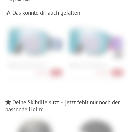
Das könnte dir auch gefallen:
Oakley Line Miner Pro M
Oakley Line Miner Pro L
O
168,90 €
148,90 €
-44%
-50%
Deine Skibrille sitzt – jetzt fehlt nur noch der
passende Helm: