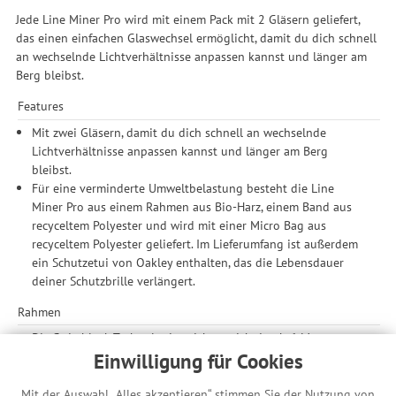
Jede Line Miner Pro wird mit einem Pack mit 2 Gläsern geliefert,
das einen einfachen Glaswechsel ermöglicht, damit du dich schnell
an wechselnde Lichtverhältnisse anpassen kannst und länger am
Berg bleibst.
Features
Mit zwei Gläsern, damit du dich schnell an wechselnde
Lichtverhältnisse anpassen kannst und länger am Berg
bleibst.
Für eine verminderte Umweltbelastung besteht die Line
Miner Pro aus einem Rahmen aus Bio-Harz, einem Band aus
recyceltem Polyester und wird mit einer Micro Bag aus
recyceltem Polyester geliefert. Im Lieferumfang ist außerdem
ein Schutzetui von Oakley enthalten, das die Lebensdauer
deiner Schutzbrille verlängert.
Rahmen
Die Switchlock-Technologie zeichnet sich durch 6 Magnete
aus, die rund um den Rahmen angeordnet sind und eine
Einwilligung für Cookies
schnelle Anpassung an wechselnde Wetterbedingungen
ermöglichen, während zwei mechanische Verriegelungen für
Mit der Auswahl „Alles akzeptieren“ stimmen Sie der Nutzung von