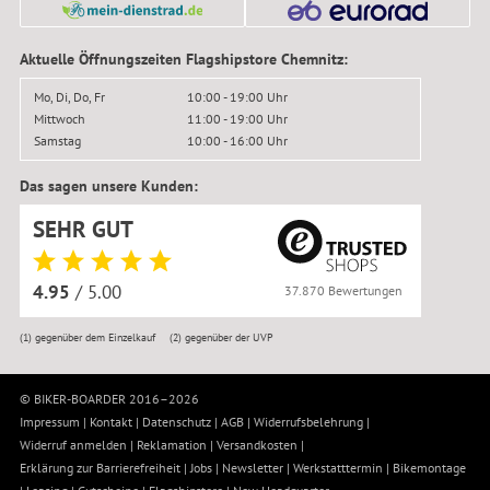
Aktuelle Öffnungszeiten Flagshipstore Chemnitz:
Mo, Di, Do, Fr
10:00 - 19:00 Uhr
Mittwoch
11:00 - 19:00 Uhr
Samstag
10:00 - 16:00 Uhr
Das sagen unsere Kunden:
SEHR GUT
4.95
/ 5.00
37.870 Bewertungen
(1)
gegenüber dem Einzelkauf
(2)
gegenüber der UVP
© BIKER-BOARDER 2016–2026
Impressum
|
Kontakt
|
Datenschutz
|
AGB
|
Widerrufsbelehrung
|
Widerruf anmelden
|
Reklamation
|
Versandkosten
|
Erklärung zur Barrierefreiheit
|
Jobs
|
Newsletter
|
Werkstatttermin
|
Bikemontage