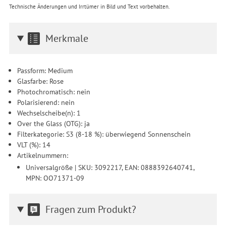
Technische Änderungen und Irrtümer in Bild und Text vorbehalten.
Merkmale
Passform: Medium
Glasfarbe: Rose
Photochromatisch: nein
Polarisierend: nein
Wechselscheibe(n): 1
Over the Glass (OTG): ja
Filterkategorie: S3 (8-18 %): überwiegend Sonnenschein
VLT (%): 14
Artikelnummern:
Universalgröße | SKU: 3092217, EAN: 0888392640741,
MPN: OO71371-09
Fragen zum Produkt?