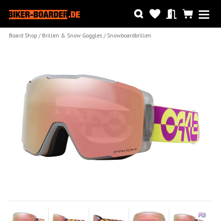
Board Shop
Brillen & Snow Goggles
Snowboardbrillen