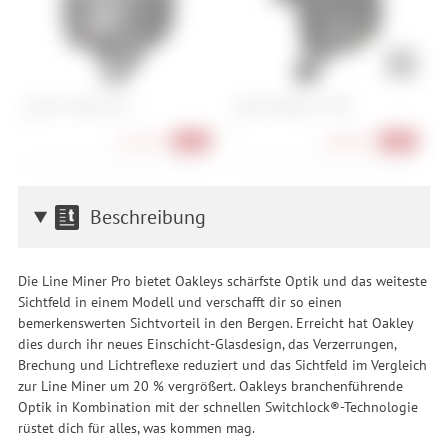
Atomic Volant Visor
Smith Vantage 2 MIPS
G
L
M
S
351,90 €
189,90 €
-40%
-30%
Beschreibung
Die Line Miner Pro bietet Oakleys schärfste Optik und das weiteste
Sichtfeld in einem Modell und verschafft dir so einen
bemerkenswerten Sichtvorteil in den Bergen. Erreicht hat Oakley
dies durch ihr neues Einschicht-Glasdesign, das Verzerrungen,
Brechung und Lichtreflexe reduziert und das Sichtfeld im Vergleich
zur Line Miner um 20 % vergrößert. Oakleys branchenführende
Optik in Kombination mit der schnellen Switchlock®-Technologie
rüstet dich für alles, was kommen mag.