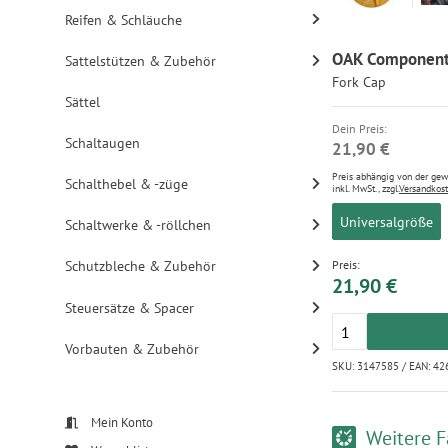
Reifen & Schläuche
OAK Components 
Sattelstützen & Zubehör
Fork Cap
Sättel
Dein Preis:
Schaltaugen
21,90 €
Preis abhängig von der ge
Schalthebel & -züge
inkl. MwSt., zzgl.
Versandkos
Universalgröße
Schaltwerke & -röllchen
Schutzbleche & Zubehör
Preis:
21,90 €
Steuersätze & Spacer
Vorbauten & Zubehör
SKU: 3147585 / EAN: 4
Mein Konto
Weitere F