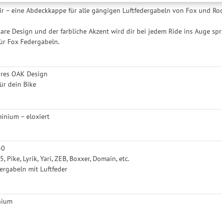
e nicht erforderlich und gilt, bis sie widerrufen wird. Sie können Ihre E
r – eine Abdeckkappe für alle gängigen Luftfedergabeln von Fox und Ro
h für bestimmte Drittanbieter erteilen und jederzeit für die Zukunft wider
re Design und der farbliche Akzent wird dir bei jedem Ride ins Auge spri
ür Fox Federgabeln.
res OAK Design
ür dein Bike
inium – eloxiert
40
, Pike, Lyrik, Yari, ZEB, Boxxer, Domain, etc.
ergabeln mit Luftfeder
nium