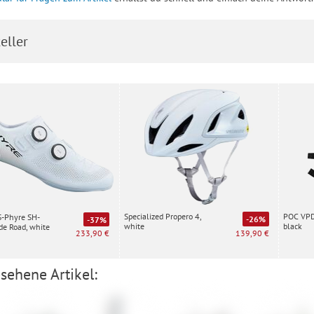
eller
Specialized Propero 4,
POC VPD 
S-Phyre SH-
-26%
-37%
white
black
e Road, white
139,90 €
233,90 €
sehene Artikel: