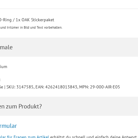
 O-Ring / 1x OAK Stickerpaket
nd Irrtümer in Bild und Text vorbehalten.
male
nium
:
ße | SKU: 3147585, EAN: 4262418013843, MPN: 29-000-AIR-E05
en zum Produkt?
rmular
lar für Fragen zum Artikel
erhältst du schnell und einfach deine Antwort.