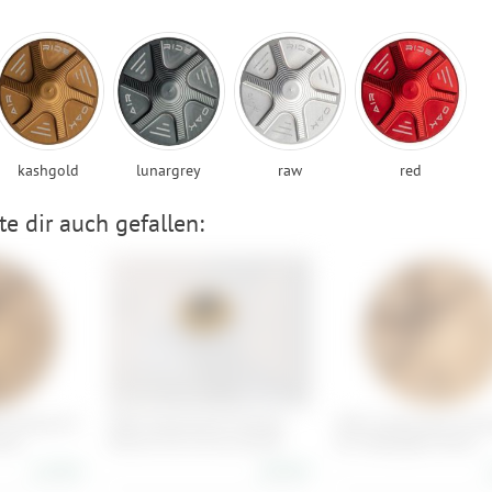
kashgold
lunargrey
raw
red
e dir auch gefallen:
Forkcap Air
OAK Components Forkcap
OAK Components Forkc
ntil
HSC für Fox 34, 36, 38, 40
für Federgabel Ventil
21,90 €
26,90 €