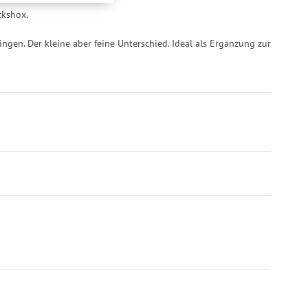
inwilligung unter
ckshox.
rufen.
ngen. Der kleine aber feine Unterschied. Ideal als Ergänzung zur