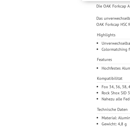
Nutzung unserer Websit
Die OAK Forkcap Ai
Einstellungen lediglic
Das unverwechselba
OAK Forkcap HSC f
Highlights
Unverwechselba
Colormatching f
Features
Hochfestes Alum
Kompatibilität
Fox 34, 36, 38, 
Rock Shox SID 35
Nahezu alle Fed
Technische Daten
Material: Alumi
Gewicht: 4,8 g