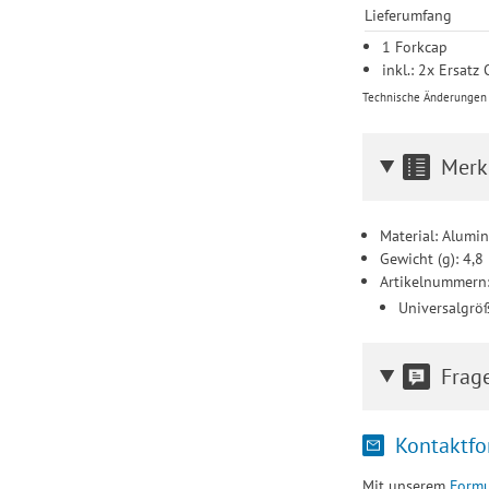
Lieferumfang
1 Forkcap
inkl.: 2x Ersatz
Technische Änderungen u
Merk
Material: Alumi
Gewicht (g): 4,8
Artikelnummern
Universalgrö
Frag
Kontaktfo
Mit unserem
Formu