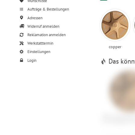
Wunschliste
Aufträge & Bestellungen
Adressen
Widerruf anmelden
Reklamation anmelden
Werkstatttermin
copper
Einstellungen
Das könnt
Login
OAK Components 
für Federgabel Ve