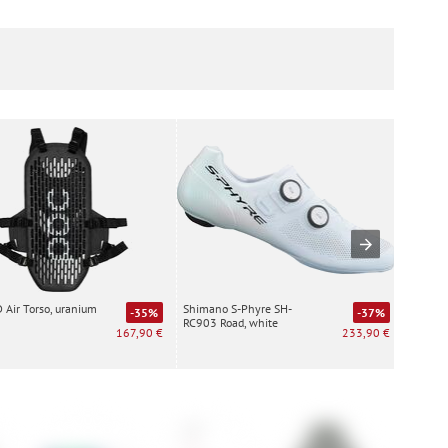
Air Torso, uranium
Shimano S-Phyre SH-
Special
-35%
-37%
RC903 Road, white
white
167,90 €
233,90 €