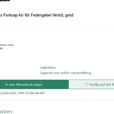
Forkcap Air für Federgabel Ventil, gold
wählten Größe
ten
Lagerstatus:
lagernd und sofort versandfertig
In den Warenkorb legen
Größe auf die W
262418013843 / MPN: 29-000-AIR-E05
arben: