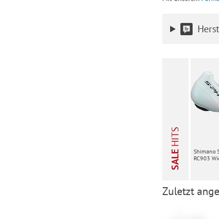
Herst
HITS
Shimano 
SALE
RC903 Wid
Zuletzt ange