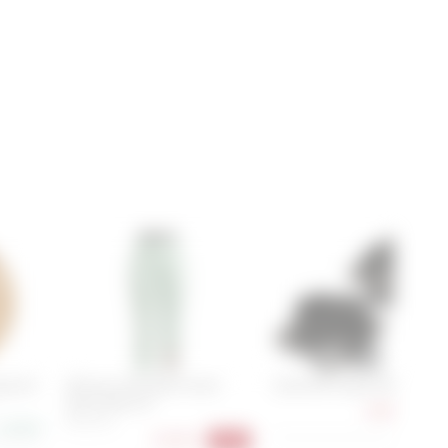
ap Air
Ortovox 185 Rock'n'wool
Cube RFR Cleats SPD
Short Pants W
8,90 €
-40
XS, S, M, L
21,90 €
54,90 €
-45%