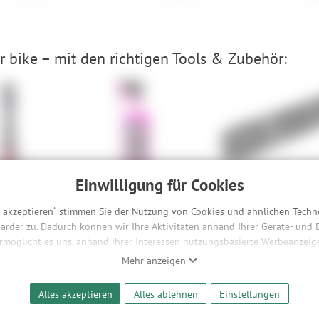
 bike – mit den richtigen Tools & Zubehör:
Einwilligung für Cookies
Valve - 70
Muc-Off Nano Tech Bike
Cube Acid Multi Tool 
Cleaner - 1 L
64,90 €
s akzeptieren“ stimmen Sie der Nutzung von Cookies und ähnlichen Techn
48,90 €
10,90 €
-39%
arder zu. Dadurch können wir Ihre Aktivitäten anhand Ihrer Geräte- und
10,90 €/l
ermöglicht es uns, anhand ihrer Interessen nutzungsbasierte Werbeanzeigen
 Funktionalitäten unserer Website sicherzustellen und stetig zu verbesser
Mehr anzeigen
bieter und Werbepartner weitergegeben. Die Verarbeitung erfolgt aussch
hreibung
reaming-Inhalten und der Durchführung von statistischer Analyse, Reic
Alles akzeptieren
Alles ablehnen
Einstellungen
und nutzungsbasierter Werbung. Informationen zu den einzelnen Funkti
 Speicherdauer finden Sie unter Einstellungen. Diese Einwilligung ist freiwi