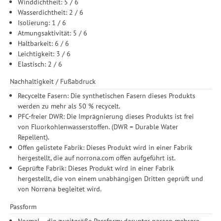
Winddichtheit: 5 / 6
Wasserdichtheit: 2 / 6
Isolierung: 1 / 6
Atmungsaktivität: 5 / 6
Haltbarkeit: 6 / 6
Leichtigkeit: 3 / 6
Elastisch: 2 / 6
Nachhaltigkeit / Fußabdruck
Recycelte Fasern: Die synthetischen Fasern dieses Produkts
werden zu mehr als 50 % recycelt.
PFC-freier DWR: Die Imprägnierung dieses Produkts ist frei
von Fluorkohlenwasserstoffen. (DWR = Durable Water
Repellent).
Offen gelistete Fabrik: Dieses Produkt wird in einer Fabrik
hergestellt, die auf norrona.com offen aufgeführt ist.
Geprüfte Fabrik: Dieses Produkt wird in einer Fabrik
hergestellt, die von einem unabhängigen Dritten geprüft und
von Norrøna begleitet wird.
Passform
Normal – die zweitgröße Passform: darunter passen mehrere