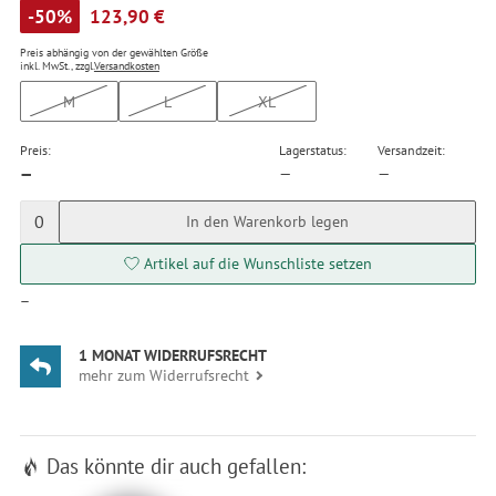
-50%
123,90 €
Preis abhängig von der gewählten Größe
inkl. MwSt., zzgl.
Versandkosten
M
L
XL
Preis:
Lagerstatus:
Versandzeit:
—
—
—
0
In den Warenkorb legen
Artikel auf die Wunschliste setzen
—
1 MONAT WIDERRUFSRECHT
mehr zum Widerrufsrecht
Das könnte dir auch gefallen: