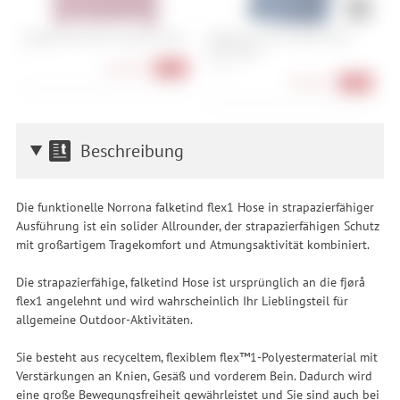
Patagonia Women's Skysail Jacket
Patagonia Men's Granite Crest
P
Rain Jacket
S
X
S, L, XL
145,90 €
-31%
193,90 €
-35%
Beschreibung
Die funktionelle Norrona falketind flex1 Hose in strapazierfähiger
Ausführung ist ein solider Allrounder, der strapazierfähigen Schutz
mit großartigem Tragekomfort und Atmungsaktivität kombiniert.
Die strapazierfähige, falketind Hose ist ursprünglich an die fjørå
flex1 angelehnt und wird wahrscheinlich Ihr Lieblingsteil für
allgemeine Outdoor-Aktivitäten.
Sie besteht aus recyceltem, flexiblem flex™1-Polyestermaterial mit
Verstärkungen an Knien, Gesäß und vorderem Bein. Dadurch wird
eine große Bewegungsfreiheit gewährleistet und Sie sind auch bei