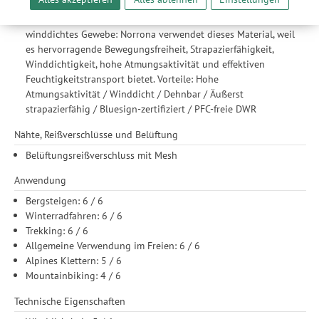
Verstärkungen an Knien, Gesäß und vorderem Bein
unserer Website sicherzustellen und stetig zu verbessern. Dabei
flex™1 – ein dehnbares, atmungsaktives und dauerhaft
werden Ihre Daten auch an Drittanbieter und Werbepartner
winddichtes Gewebe: Norrona verwendet dieses Material, weil
weitergegeben. Die Verarbeitung erfolgt ausschließlich zum
es hervorragende Bewegungsfreiheit, Strapazierfähigkeit,
Zwecke der Einbindung von Streaming-Inhalten und der
Winddichtigkeit, hohe Atmungsaktivität und effektiven
Durchführung von statistischer Analyse, Reichweitenmessungen,
Feuchtigkeitstransport bietet. Vorteile: Hohe
Produktempfehlungen und nutzungsbasierter Werbung.
Atmungsaktivität / Winddicht / Dehnbar / Äußerst
Informationen zu den einzelnen Funktionen, den Drittanbietern
strapazierfähig / Bluesign-zertifiziert / PFC-freie DWR
und der Speicherdauer finden Sie unter Einstellungen. Diese
Einwilligung ist freiwillig, für die Nutzung unserer Website nicht
Nähte, Reißverschlüsse und Belüftung
erforderlich und gilt, bis sie widerrufen wird. Sie können Ihre
Belüftungsreißverschluss mit Mesh
Einwilligung unter Einstellungen lediglich für bestimmte
Drittanbieter erteilen und jederzeit für die Zukunft widerrufen.
Anwendung
Bergsteigen: 6 / 6
Winterradfahren: 6 / 6
Trekking: 6 / 6
Allgemeine Verwendung im Freien: 6 / 6
Alpines Klettern: 5 / 6
Mountainbiking: 4 / 6
Technische Eigenschaften