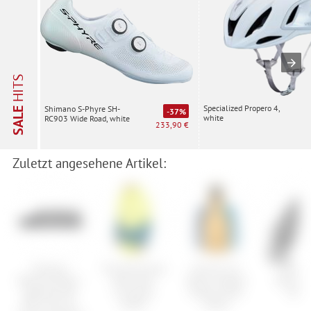
HITS
Specialized Propero 4,
Shimano S-Phyre SH-
SALE
-37%
white
RC903 Wide Road, white
233,90 €
Zuletzt angesehene Artikel:
Shimano
The North Face
Ortovox 3L
Schwal
Batteriehalter/-
Mens NFZ
Merino Naked
Rocket 
gehäuse SM-
Insulated
Sheep Ortler
Addi
BTC1 Di2 für
Jacket
Jacket