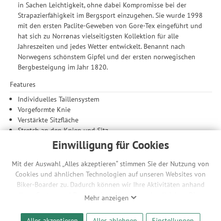
in Sachen Leichtigkeit, ohne dabei Kompromisse bei der
Strapazierfähigkeit im Bergsport einzugehen. Sie wurde 1998
mit den ersten Paclite-Geweben von Gore-Tex eingeführt und
hat sich zu Norrønas vielseitigsten Kollektion für alle
Jahreszeiten und jedes Wetter entwickelt. Benannt nach
Norwegens schönstem Gipfel und der ersten norwegischen
Bergbesteigung im Jahr 1820.
Features
Individuelles Taillensystem
Vorgeformte Knie
Verstärkte Sitzfläche
Stretch an den Knien und Sitz
Zwei Handeinschubtaschen
Einwilligung für Cookies
Reißverschlusstasche am Oberschenkel
Knöchel mit Klettverschlüssen
Mit der Auswahl „Alles akzeptieren“ stimmen Sie der Nutzung von
Gamaschenhaken zur Verbindung von Hose und Schuhen
Cookies und ähnlichen Technologien auf unseren Websites von
Gürtelschlaufen
Biker-Boarder zu. Dadurch können wir Ihre Aktivitäten anhand
Ihrer Geräte- und Browsereinstellungen nachvollziehen. Dies
Mehr anzeigen
Material
ermöglicht es uns, anhand ihrer Interessen nutzungsbasierte
recyceltes, flexibles flex™1-Polyestermaterial mit
Werbeanzeigen für Sie bereitzustellen sowie Funktionalitäten
Alles akzeptieren
Alles ablehnen
Einstellungen