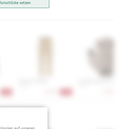
unschliste setzen
Maloja CornetM.
Castelli Espresso Glove
XS, S, L
S, M, L
71,90 €
32,90 €
-50%
-50%
-27
 darunter:
ologien auf unseren