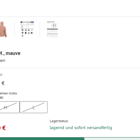
M., mauve
men
VP
 €
wählten Größe
ten
M
L
Lagerstatus:
 €
lagernd und sofort versandfertig