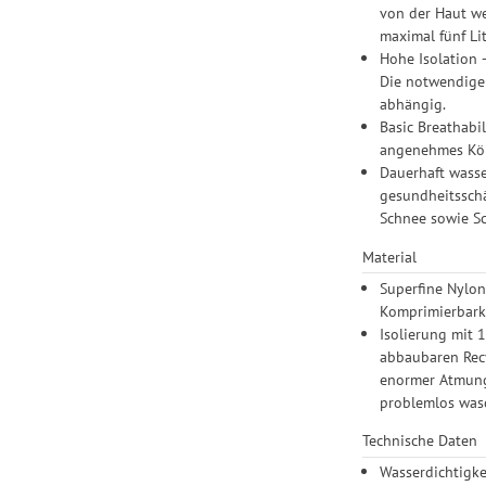
von der Haut we
maximal fünf Li
Hohe Isolation 
Die notwendige 
abhängig.
Basic Breathabi
angenehmes Körp
Dauerhaft wasse
gesundheitsschä
Schnee sowie Sc
Material
Superfine Nylon
Komprimierbarke
Isolierung mit 
abbaubaren Recy
enormer Atmungs
problemlos was
Technische Daten
Wasserdichtigke