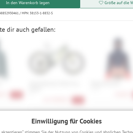
In den Warenkorb legen
Größe auf die W
048852930461 / MPN: 38153-1-8832-S
e dir auch gefallen:
.
Specialized Epic World Cup
Maloja KorainM.
Expert
S, M, L
90 €
128,90 €
M
-50%
ab
3.499,00 €
-51%
Einwilligung für Cookies
 Wetter gerüstet – mit dem passenden Baselayer
s akzeptieren“ stimmen Sie der Nutzung von Cookies und ähnlichen Techn