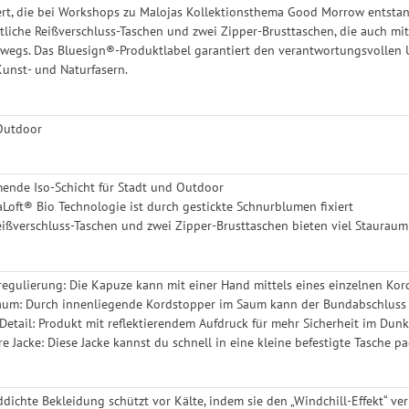
rt, die bei Workshops zu Malojas Kollektionsthema Good Morrow entstande
itliche Reißverschluss-Taschen und zwei Zipper-Brusttaschen, die auch mit
rwegs. Das Bluesign®-Produktlabel garantiert den verantwortungsvollen 
unst- und Naturfasern.
 Outdoor
nde Iso-Schicht für Stadt und Outdoor
oft® Bio Technologie ist durch gestickte Schnurblumen fixiert
Reißverschluss-Taschen und zwei Zipper-Brusttaschen bieten viel Staurau
egulierung: Die Kapuze kann mit einer Hand mittels eines einzelnen Ko
Saum: Durch innenliegende Kordstopper im Saum kann der Bundabschluss 
 Detail: Produkt mit reflektierendem Aufdruck für mehr Sicherheit im Dunk
re Jacke: Diese Jacke kannst du schnell in eine kleine befestigte Tasche
dichte Bekleidung schützt vor Kälte, indem sie den „Windchill-Effekt“ ver