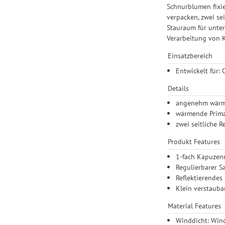
Schnurblumen fixie
verpacken, zwei se
Stauraum für unte
Verarbeitung von K
Einsatzbereich
Entwickelt für:
Details
angenehm wärme
wärmende PrimaL
zwei seitliche 
Produkt Features
1-fach Kapuzenr
Regulierbarer 
Reflektierendes
Klein verstauba
Material Features
Winddicht: Wind