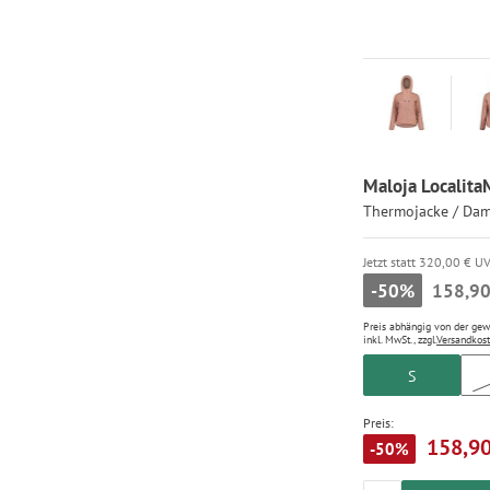
Maloja Localita
Thermojacke / Da
Jetzt statt 320,00 € U
-50%
158,90
Preis abhängig von der ge
inkl. MwSt., zzgl.
Versandkos
S
Preis:
158,90
-50%