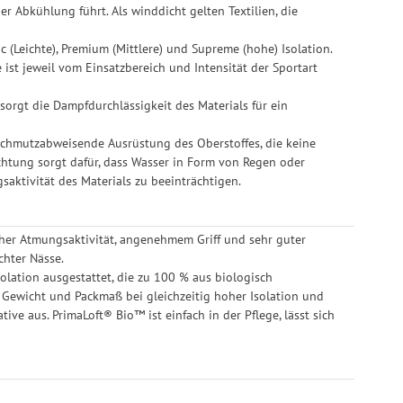
 Abkühlung führt. Als winddicht gelten Textilien, die
c (Leichte), Premium (Mittlere) und Supreme (hohe) Isolation.
ist jeweil vom Einsatzbereich und Intensität der Sportart
sorgt die Dampfdurchlässigkeit des Materials für ein
schmutzabweisende Ausrüstung des Oberstoffes, die keine
ichtung sorgt dafür, dass Wasser in Form von Regen oder
aktivität des Materials zu beeinträchtigen.
oher Atmungsaktivität, angenehmem Griff und sehr guter
chter Nässe.
olation ausgestattet, die zu 100 % aus biologisch
 Gewicht und Packmaß bei gleichzeitig hoher Isolation und
ve aus. PrimaLoft® Bio™ ist einfach in der Pflege, lässt sich