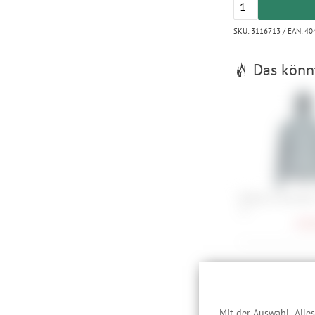
SKU: 3116713 / EAN: 4
Das könnt
Maloja LismarkaM
XS
148,
Für jedes
Mit der Auswahl „Alle