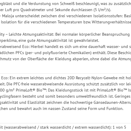
gbläst und die Verdunstung von Schweiß beschleunigt, was zu zusätzlicher
ter Luft pro Quadratmeter und Sekunde durchlassen (5 l/m²/s).
– Maloja unterscheidet zwischen drei verschiedenen Isolationsstufen: Basi
Isolation für die verschiedenen Temperaturen bzw. Witterungverhältnisse 
lity – Leichte Atmungsaktivität: Bei normaler körperlicher Beanspruchung 
erklima, eine gute Atmungsaktivität ist gewährleistet.
rabweisend Eco: Hierbei handelt es sich um eine dauerhaft wasser- und 
dlichen PFCs (per- und polyfluorierte Chemikalien) enthält. Diese Besch
hmutz von der Oberfläche der Kleidung abperlen, ohne dabei die Atmungs
 Eco: Ein extrem leichtes und dichtes 20D Recycelt-Nylon-Gewebe mit h
it. Die PFC-freie wasserabweisende Ausrüstung schützt zusätzlich vor lei
100 g/m² PrimaLoft® Bio™: Das Kleidungsstück ist mit PrimaLoft® Bio™ Is
clingfasern besteht und somit besonders umweltfreundlich ist. Geringes
aktivität und Elastizität zeichnen die hochwertige Gänsedaunen-Alternati
chen und bewahrt auch im nassen Zustand seine Form und Funktion.
it (wasserabweisend / stark wasserdicht / extrem wasserdicht): 1 von 5