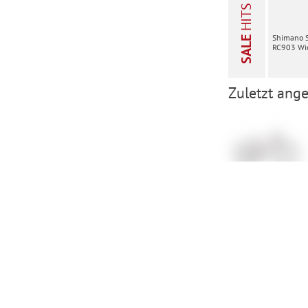
HITS
Shimano 
SALE
RC903 Wid
Zuletzt ange
Scott Contessa