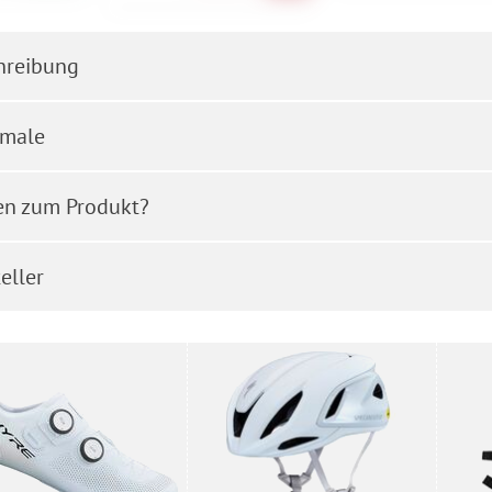
hreibung
male
en zum Produkt?
eller