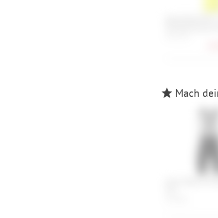
Specialized Men's
Thermal Gloves L
S, M, L, XL
26,
Mach dein
Assos Mille GTS B
S11
S, M, XXL