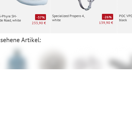
Specialized Propero 4,
POC VPD 
S-Phyre SH-
-26%
-37%
white
black
e Road, white
139,90 €
233,90 €
sehene Artikel:
Ortovox
Shimano CS-
Cube Aim
Ergon GP3 
Merino Fleece
HG300
Plus Hoody
Kassette
Vorauskasse