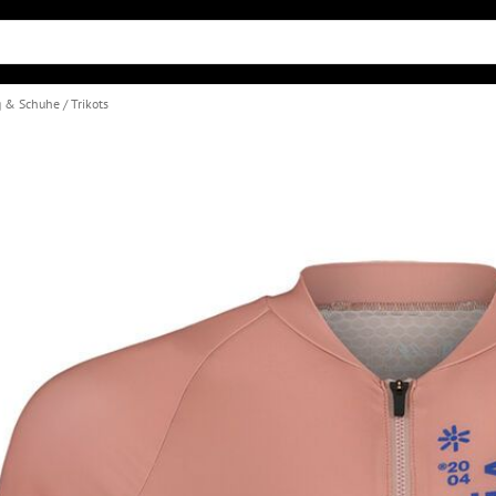
g & Schuhe
Trikots