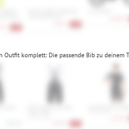
 Softshell
Park Tool MWF-3 Metrischer
i:SY S8 ZR RT
ong Finger
Semi-Ringschlüssel
3.109,00 €
18,90 €
-18%
90 €
-46%
 Outfit komplett: Die passende Bib zu deinem Tr
ib Shorts
Q36.5 Dottore Clima Bib
Castelli Premio Evo Bi
Shorts 2026
S, M, L, XL, XXL
195,90 €
S, M, L, XL, XXL
248,90 €
218,90 €
-27%