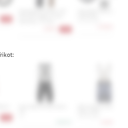
Specialized Eliminator TLR
Specialized Turbo Levo 4
Grid Trail Gripton T7 Soil
Comp Alloy
-20%
Searching - 27.5 Zoll
S2 , S3 , S4 , S5
5.499,00 €
-15
39,90 €
-34%
ikot:
bshort
Assos Mille GTO Bib Shorts
Q36.5 Dottore Clima Bib
S11
Shorts 2026
S, L
S, M, L, XL, XXL
-32%
348,90 €
218,90 €
-27