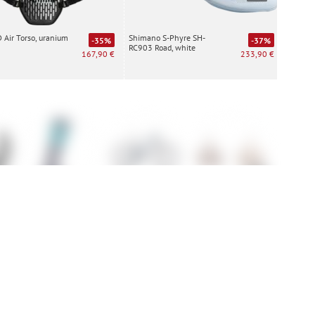
Air Torso, uranium
Shimano S-Phyre SH-
Special
-35%
-37%
RC903 Road, white
white
167,90 €
233,90 €
Evo
Armada Scrum
Cube Stereo
Shimano B05S-
Speci
Merino Sock
One22 HPC
RX Kunstharz
Turbo
Scheibenbremsbelag