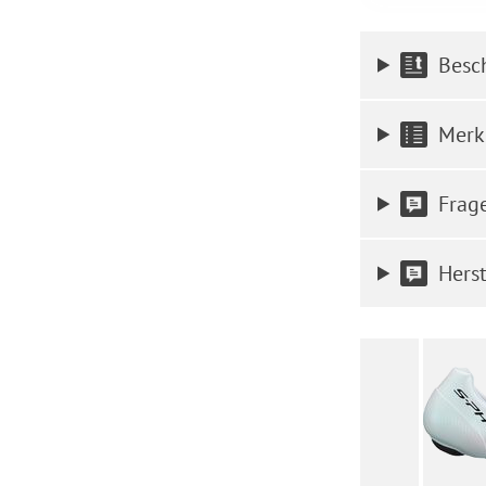
Besc
Merk
Frag
Herst