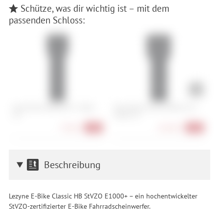
Schütze, was dir wichtig ist – mit dem
passenden Schloss:
Abus Bordo 6000K/90 + Halter
Abus Bordo Granit 6500K/120 +
A
SH
Halter SH
L
79,90 €
164,90 €
-20%
-18%
Beschreibung
Lezyne E-Bike Classic HB StVZO E1000+ – ein hochentwickelter
StVZO-zertifizierter E-Bike Fahrradscheinwerfer.