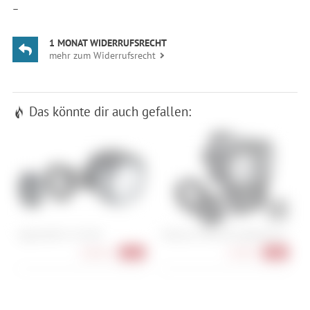
—
1 MONAT WIDERRUFSRECHT
mehr zum Widerrufsrecht
Das könnte dir auch gefallen:
Sigma EOX FL 170 HB
Trelock LS 940-HB Lighthammer
A
108,90 €
64,90 €
-27%
-46%