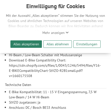
des E-Bikes oder des Motors, um eine Installationsanleitung
Einwilligung für Cookies
zu erhalten. Es wird dringend empfohlen, das Licht von einem
geschulten E-Bike-Fachmann installieren zu lassen.
Mit der Auswahl „Alles akzeptieren“ stimmen Sie der Nutzung von
Cookies und ähnlichen Technologien auf unseren Websites von
Features
Biker-Boarder zu. Dadurch können wir Ihre Aktivitäten anhand
StVZO-optimierte Linse
Ihrer Geräte- und Browsereinstellungen nachvollziehen. Dies
Mehr anzeigen
integriertes CNC-gefrästes und hochglanzpoliertes
ermöglicht es uns, anhand ihrer Interessen nutzungsbasierte
Aluminiumgehäuse
Werbeanzeigen für Sie bereitzustellen sowie Funktionalitäten
Alles akzeptieren
Alles ablehnen
Einstellungen
Thermoschutz-Sicherheitsfunktion: Automatische Reduzierung
unserer Website sicherzustellen und stetig zu verbessern. Dabei
der Lichtleistung für Sicherheit und Effizienz
werden Ihre Daten auch an Drittanbieter und Werbepartner
Hi-Beam / Low-Beam Schalter mit Modusanzeige
weitergegeben. Die Verarbeitung erfolgt ausschließlich zum
Download E-Bike Compatibility Chart:
Zwecke der Einbindung von Streaming-Inhalten und der
https://cdn.shopify.com/s/files/1/0043/1246/5494/files/Y16-
Durchführung von statistischer Analyse, Reichweitenmessungen,
E-BIKECompatibilityChart-StVZO-R2B1small.pdf?
Produktempfehlungen und nutzungsbasierter Werbung.
v=1660175508
Informationen zu den einzelnen Funktionen, den Drittanbietern
und der Speicherdauer finden Sie unter Einstellungen. Diese
Technische Daten
Einwilligung ist freiwillig, für die Nutzung unserer Website nicht
E-Bike Kompatibilität: 11 - 15 V Eingangsspannung, 7,5 W
erforderlich und gilt, bis sie widerrufen wird. Sie können Ihre
Low-Beam / 14 W Hi-Beam
Einwilligung unter Einstellungen lediglich für bestimmte
StVZO zugelassen: ja
Drittanbieter erteilen und jederzeit für die Zukunft widerrufen.
Anschluss: DC / Bosch BES3 Anschluss