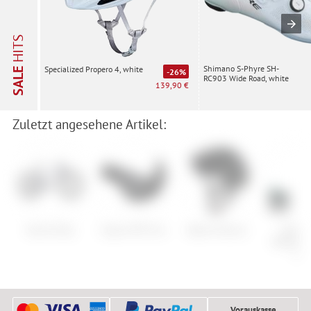
HITS
Shimano S-Phyre SH-
Specialized Propero 4, white
SALE
-26%
RC903 Wide Road, white
139,90 €
Zuletzt angesehene Artikel:
Kona Unity
Ergon GP2 Evo
Alpina Taunus
Salom
Warden 
11
Vorauskasse