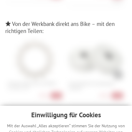
10,90 €/l
Von der Werkbank direkt ans Bike – mit den
richtigen Teilen:
Shimano Ritzel für CS-R9200 /
Cube Natural Fit Lenkerband
C
11-30, 11-34
Comfort
/
1
7,90 €
8,90 €
-34%
-40%
Einwilligung für Cookies
Beschreibung
Mit der Auswahl „Alles akzeptieren“ stimmen Sie der Nutzung von
Cookies und ähnlichen Technologien auf unseren Websites von