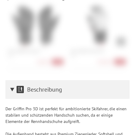
Leki Griffin Pro Zero
Leki Griffin Prime 3D
L
10.0
10.0
7.
66,90 €
103,90 €
-39%
-37%
Beschreibung
Der Griffin Pro 3D ist perfekt für ambitionierte Skifahrer, die einen
stabilen und schützenden Handschuh suchen, da er einige
Elemente der Rennhandschuhe aufgreift.
Die Außenhand besteht aus Premium Ziegenleder, Softshell und