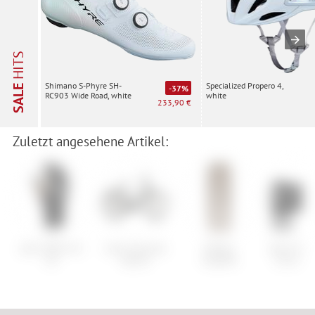
HITS
Specialized Propero 4,
Shimano S-Phyre SH-
SALE
-37%
white
RC903 Wide Road, white
233,90 €
Zuletzt angesehene Artikel:
Leki Griffin Pro
Cube Supreme
Maloja
Race Face
3D
Hybrid
TripfeiM.
Cinch 3