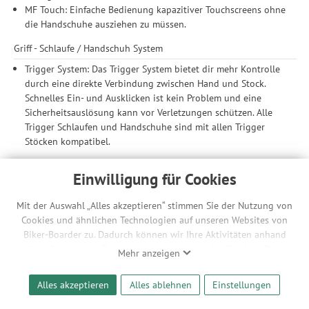
MF Touch: Einfache Bedienung kapazitiver Touchscreens ohne
die Handschuhe ausziehen zu müssen.
Griff - Schlaufe / Handschuh System
Trigger System: Das Trigger System bietet dir mehr Kontrolle
durch eine direkte Verbindung zwischen Hand und Stock.
Schnelles Ein- und Ausklicken ist kein Problem und eine
Sicherheitsauslösung kann vor Verletzungen schützen. Alle
Trigger Schlaufen und Handschuhe sind mit allen Trigger
Stöcken kompatibel.
Material
Einwilligung für Cookies
Obermaterial: Softshell (92% Polyester, 8% Elastan), Premium
Goatskin (100% Leder), Neoprene (60% Gummi, 40%
Mit der Auswahl „Alles akzeptieren“ stimmen Sie der Nutzung von
Polyester)
Cookies und ähnlichen Technologien auf unseren Websites von
Handfläche: Premium Goatskin (100% Leder)
Biker-Boarder zu. Dadurch können wir Ihre Aktivitäten anhand
Isolierung: PrimaLoft® Gold (100% Polyester)
Ihrer Geräte- und Browsereinstellungen nachvollziehen. Dies
Mehr anzeigen
Futter: Micro Bemberg (100% Polyester)
ermöglicht es uns, anhand ihrer Interessen nutzungsbasierte
Material Informationen: Enthält nichttextile Teile tierischen
Werbeanzeigen für Sie bereitzustellen sowie Funktionalitäten
Alles akzeptieren
Alles ablehnen
Einstellungen
Ursprungs.
unserer Website sicherzustellen und stetig zu verbessern. Dabei
werden Ihre Daten auch an Drittanbieter und Werbepartner