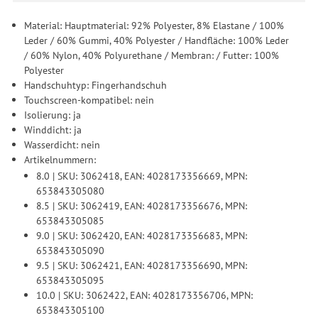
Material: Hauptmaterial: 92% Polyester, 8% Elastane / 100%
Leder / 60% Gummi, 40% Polyester / Handfläche: 100% Leder
/ 60% Nylon, 40% Polyurethane / Membran: / Futter: 100%
Polyester
Handschuhtyp: Fingerhandschuh
Touchscreen-kompatibel: nein
Isolierung: ja
Winddicht: ja
Wasserdicht: nein
Artikelnummern:
8.0 | SKU: 3062418, EAN: 4028173356669, MPN:
653843305080
8.5 | SKU: 3062419, EAN: 4028173356676, MPN:
653843305085
9.0 | SKU: 3062420, EAN: 4028173356683, MPN:
653843305090
9.5 | SKU: 3062421, EAN: 4028173356690, MPN:
653843305095
10.0 | SKU: 3062422, EAN: 4028173356706, MPN:
653843305100