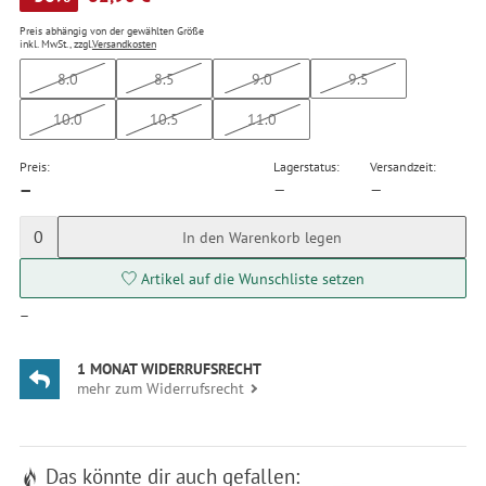
Preis abhängig von der gewählten Größe
inkl. MwSt., zzgl.
Versandkosten
8.0
8.5
9.0
9.5
10.0
10.5
11.0
Preis:
Lagerstatus:
Versandzeit:
—
—
—
0
In den Warenkorb legen
Artikel auf die Wunschliste setzen
—
1 MONAT WIDERRUFSRECHT
mehr zum Widerrufsrecht
Das könnte dir auch gefallen: