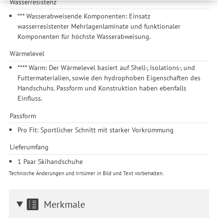
Wasserresistenz
weitergegeben. Die Verarbeitung erfolgt ausschließlich zum
*** Wasserabweisende Komponenten: Einsatz
Zwecke der Einbindung von Streaming-Inhalten und der
wasserresistenter Mehrlagenlaminate und funktionaler
Durchführung von statistischer Analyse, Reichweitenmessungen,
Komponenten für höchste Wasserabweisung.
Produktempfehlungen und nutzungsbasierter Werbung.
Informationen zu den einzelnen Funktionen, den Drittanbietern
Wärmelevel
und der Speicherdauer finden Sie unter Einstellungen. Diese
**** Warm: Der Wärmelevel basiert auf Shell-, Isolations-, und
Einwilligung ist freiwillig, für die Nutzung unserer Website nicht
Futtermaterialien, sowie den hydrophoben Eigenschaften des
erforderlich und gilt, bis sie widerrufen wird. Sie können Ihre
Handschuhs. Passform und Konstruktion haben ebenfalls
Einwilligung unter Einstellungen lediglich für bestimmte
Einfluss.
Drittanbieter erteilen und jederzeit für die Zukunft widerrufen.
Passform
Pro Fit: Sportlicher Schnitt mit starker Vorkrümmung
Lieferumfang
1 Paar Skihandschuhe
Technische Änderungen und Irrtümer in Bild und Text vorbehalten.
Merkmale