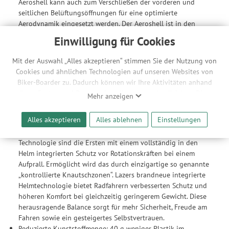
Aeroshell kann auch zum Verschließen der vorderen und
seitlichen Belüftungsöffnungen für eine optimierte
Aerodynamik eingesetzt werden. Der Aeroshell ist in den
Größen S/M/L erhältlich.
Einwilligung für Cookies
Kompatibel mit LED-Rücklicht: Das per Direct Mount an der
Helmrückseite ansteckbare Lazer Universal-LED-Licht sorgt
Mit der Auswahl „Alles akzeptieren“ stimmen Sie der Nutzung von
für zusätzliche Sicherheit und erhöht die Sichtbarkeit.
Cookies und ähnlichen Technologien auf unseren Websites von
Biker-Boarder zu. Dadurch können wir Ihre Aktivitäten anhand
Material/Konstruktion
Ihrer Geräte- und Browsereinstellungen nachvollziehen. Dies
Mehr anzeigen
In-Mold: robuste Polycarbonat-Außenschale wird mit mit
ermöglicht es uns, anhand ihrer Interessen nutzungsbasierte
aufprallabsorbierender EPS-Innenschale verklebt; deutlich
Werbeanzeigen für Sie bereitzustellen sowie Funktionalitäten
Alles akzeptieren
Alles ablehnen
Einstellungen
bessere Belüftungssysteme und Belüftungsöffnungen formbar
unserer Website sicherzustellen und stetig zu verbessern. Dabei
KinetiCore Technologie: Lazer Helme mit KinetiCore
werden Ihre Daten auch an Drittanbieter und Werbepartner
Technologie sind die Ersten mit einem vollständig in den
weitergegeben. Die Verarbeitung erfolgt ausschließlich zum
Helm integrierten Schutz vor Rotationskräften bei einem
Zwecke der Einbindung von Streaming-Inhalten und der
Aufprall. Ermöglicht wird das durch einzigartige so genannte
Durchführung von statistischer Analyse, Reichweitenmessungen,
„kontrollierte Knautschzonen“. Lazers brandneue integrierte
Produktempfehlungen und nutzungsbasierter Werbung.
Helmtechnologie bietet Radfahrern verbesserten Schutz und
Informationen zu den einzelnen Funktionen, den Drittanbietern
höheren Komfort bei gleichzeitig geringerem Gewicht. Diese
und der Speicherdauer finden Sie unter Einstellungen. Diese
herausragende Balance sorgt für mehr Sicherheit, Freude am
Einwilligung ist freiwillig, für die Nutzung unserer Website nicht
Fahren sowie ein gesteigertes Selbstvertrauen.
erforderlich und gilt, bis sie widerrufen wird. Sie können Ihre
Reduzierte Kunststoffmenge: 40 g weniger Plastik im