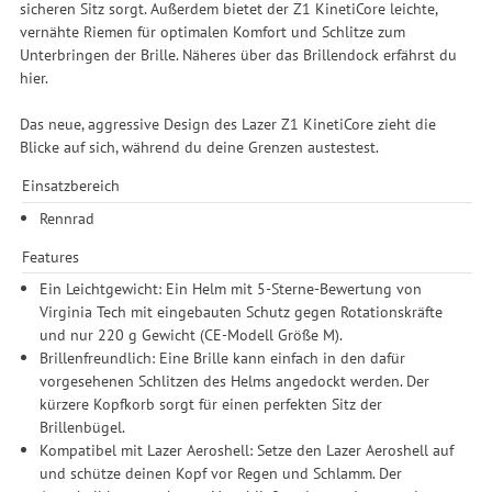
sicheren Sitz sorgt. Außerdem bietet der Z1 KinetiCore leichte,
vernähte Riemen für optimalen Komfort und Schlitze zum
Unterbringen der Brille. Näheres über das Brillendock erfährst du
hier.
Das neue, aggressive Design des Lazer Z1 KinetiCore zieht die
Blicke auf sich, während du deine Grenzen austestest.
Einsatzbereich
Rennrad
Features
Ein Leichtgewicht: Ein Helm mit 5-Sterne-Bewertung von
Virginia Tech mit eingebauten Schutz gegen Rotationskräfte
und nur 220 g Gewicht (CE-Modell Größe M).
Brillenfreundlich: Eine Brille kann einfach in den dafür
vorgesehenen Schlitzen des Helms angedockt werden. Der
kürzere Kopfkorb sorgt für einen perfekten Sitz der
Brillenbügel.
Kompatibel mit Lazer Aeroshell: Setze den Lazer Aeroshell auf
und schütze deinen Kopf vor Regen und Schlamm. Der