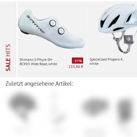
HITS
Specialized Propero 4,
Shimano S-Phyre SH-
SALE
-37%
white
RC903 Wide Road, white
233,90 €
Zuletzt angesehene Artikel:
Lazer Z1
Kästle
Specialized
ORTLIEB 
Stormproof
Rolle