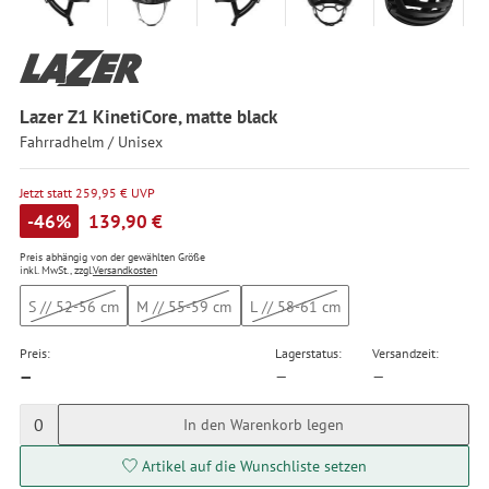
Lazer Z1 KinetiCore, matte black
Fahrradhelm / Unisex
Jetzt statt 259,95 € UVP
-46%
139,90 €
Preis abhängig von der gewählten Größe
inkl. MwSt., zzgl.
Versandkosten
S // 52-56 cm
M // 55-59 cm
L // 58-61 cm
Preis:
Lagerstatus:
Versandzeit:
—
—
—
0
In den Warenkorb legen
Artikel auf die Wunschliste setzen