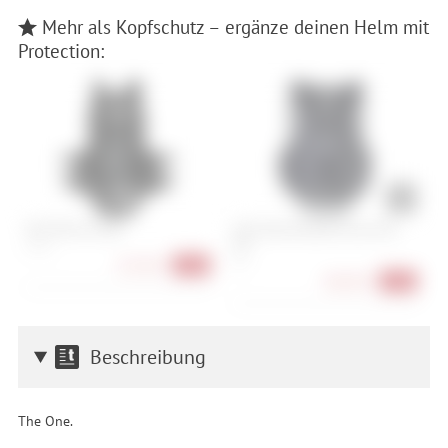
Mehr als Kopfschutz – ergänze deinen Helm mit
Protection:
POC VPD Air Torso
ION Chest Protector Arcon HD
P
Pro
S, M, L
S,
S, L
167,90 €
-35%
208,90 €
-13%
Beschreibung
The One.