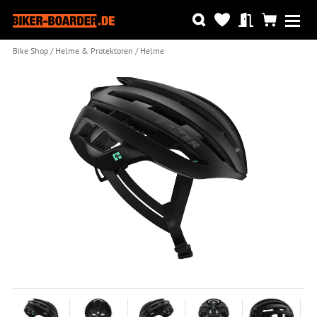
Bike Shop
Helme & Protektoren
Helme